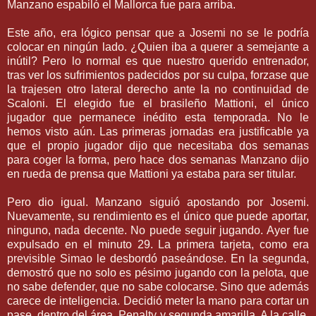
Manzano espabiló el
Mallorca
fue para arriba.
Este año, era lógico pensar que a
Josemi
no se le podría
colocar en
ningún
lado. ¿Quien iba a querer a semejante a
inútil
? Pero lo normal es que nuestro querido entrenador,
tras ver los sufrimientos padecidos por su culpa, forzase que
la trajesen otro lateral derecho ante la no continuidad de
Scaloni
. El elegido fue el brasileño
Mattioni
, el
único
jugador que permanece
inédito
esta temporada. No le
hemos visto aún. Las primeras jornadas era
justificable
ya
que el propio jugador dijo que necesitaba dos semanas
para coger la forma, pero hace dos semanas Manzano dijo
en rueda de prensa que
Mattioni
ya estaba para ser titular.
Pero dio igual. Manzano siguió apostando por
Josemi
.
Nuevamente, su rendimiento es el único que puede aportar,
ninguno, nada decente. No puede seguir jugando. Ayer fue
expulsado en el minuto 29. La primera tarjeta, como era
previsible
Simao
le desbordó
paseándose
. En la segunda,
demostró que no solo es
pésimo
jugando con la pelota, que
no sabe defender, que no sabe colocarse. Sino que además
carece de inteligencia. Decidió meter la mano para cortar un
pase,
dentro
del
área
.
Penalty
y segunda amarilla. A la calle.