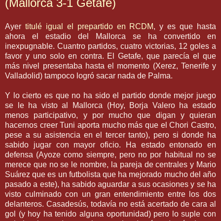
(Mallorca 3-1 Getafe)
Ayer
titulé igual el
prepartido
en
RCDM
, y es que hasta
ahora el estadio del
Mallorca
se ha convertido en
inexpugnable
.
Cuantro
partidos, cuatro victorias, 12 goles a
favor y uno solo en contra. El
Getafe
, que parecía el que
más nivel presentaba hasta el momento (
Xerez
,
Tenerife
y
Valladolid
) tampoco logró sacar nada de Palma.
Y lo cierto es que no ha sido el partido donde mejor juego
se le ha visto al
Mallorca
(Hoy,
Borja
Valero
ha estado
menos
participativo
, y por mucho que digan y quieran
hacernos creer
Tuni
aporta mucho más que el
Chori
Castro,
pese a su asistencia en el tercer tanto), pero si donde ha
sabido jugar con mayor oficio. Ha estado entonado en
defensa (
Ayoze
como siempre, pero no por habitual no se
merece que no se le nombre, la pareja de centrales y Mario
Suárez
que es un futbolista que ha mejorado mucho del año
pasado a este), ha sabido aguardar a sus ocasiones y se ha
visto culminado con un gran entendimiento entre los dos
delanteros.
Casadesús
, todavía no está acertado de cara al
gol (y hoy ha tenido alguna oportunidad) pero lo suple con