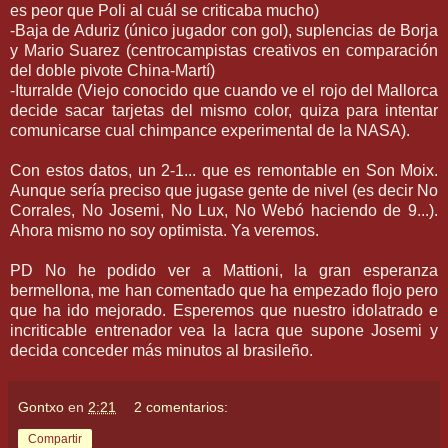
es peor que
Poli
al cuál se criticaba mucho)
-Baja de
Aduriz
(único jugador con gol),
suplencias
de
Borja
y Mario
Suarez
(
centrocampistas
creativos en comparación
del doble pivote China-Martí)
-
Iturralde
(Viejo conocido que cuando ve el rojo del
Mallorca
decide sacar tarjetas del mismo color,
quiza
para intentar
comunicarse cual
chimpance
experimental de la NASA).
Con estos datos, un 2-1... que es
remontable
en Son
Moix
.
Aunque
sería
preciso que jugase gente de nivel (es decir No
Corrales, No
Josemi
, No
Lux
, No
Webó
haciendo de 9...).
Ahora mismo no soy optimista. Ya veremos.
PD
No he podido ver a
Mattioni
, la gran esperanza
bermellona
, me han comentado que ha empezado flojo pero
que ha ido mejorado. Esperemos que nuestro idolatrado e
incriticable
entrenador vea la lacra que supone
Josemi
y
decida conceder más minutos al brasileño.
Gontxo
en
2:21
2 comentarios:
Compartir