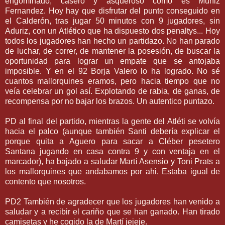
engominado, casero y asqueroso como es Muñiz
Fernandez. Hoy hay que disfrutar del punto conseguido en
el Calderón, tras jugar 50 minutos con 9 jugadores, sin
Aduriz, con un Atlético que ha dispuesto dos penaltys... Hoy
todos los jugadores han hecho un partidazo. No han parado
de luchar, de correr, de mantener la posesión, de buscar la
oportunidad para lograr un empate que se antojaba
imposible. Y en el 92 Borja Valero lo ha logrado. No sé
cuantos mallorquines eramos, pero hacia tiempo que no
veía celebrar un gol así. Explotando de rabia, de ganas, de
recompensa por no bajar los brazos. Un autentico puntazo.
PD al final del partido, mientras la gente del Atléti se volvía
hacia el palco (aunque también Santi debería explicar el
porque quita a Aguero para sacar a Cléber pesetero
Santana jugando en casa contra 9 y con ventaja en el
marcador), ha bajado a saludar Marti Asensio y Toni Prats a
los mallorquines que andabamos por ahi. Estaba igual de
contento que nosotros.
PD2 También de agradecer que los jugadores han venido a
saludar y a recibir el cariño que se han ganado. Han tirado
camisetas y he cogido la de Martí jejeje.