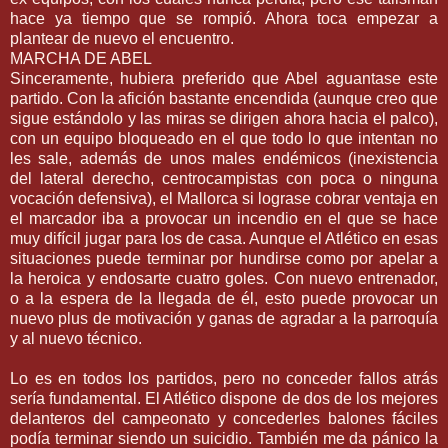
hace ya tiempo que se rompió. Ahora toca empezar a
plantear de nuevo el encuentro.
MARCHA DE
ABEL
Sinceramente, hubiera preferido que
Abel
aguantase este
partido. Con la afición bastante encendida (aunque creo que
sigue
estándolo
y las miras se dirigen ahora hacia el palco),
con un equipo bloqueado en el que todo lo que intentan no
les sale, además de unos males
endémicos
(
inexistencia
del lateral derecho,
centrocampistas
con poca o ninguna
vocación defensiva), el
Mallorca
si lograse cobrar ventaja en
el marcador iba a provocar un incendio en el que se hace
muy
difícil
jugar para los de casa. Aunque el Atlético en esas
situaciones puede terminar por hundirse como por apelar a
la heroica y endosarte cuatro goles. Con nuevo entrenador,
o a la espera de la llegada de
él
, esto puede provocar un
nuevo plus de motivación y ganas de agradar a la parroquía
y al nuevo técnico.
Lo es en todos los partidos, pero no conceder fallos atrás
sería fundamental. El Atlético dispone de dos de los mejores
delanteros del campeonato
y concederles
balones fáciles
podía terminar siendo un suicidio. También me da
pánico
la