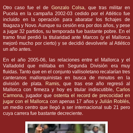
Otro caso fue el de
Gonzalo
Colsa
, que tras militar en
Pucela en la campaña 2002-03 cedido por el Atlético fue
incluido en la operación para abaratar los
fichajes
de
Ibagaza
y Novo. Aunque su cesión era por dos años, y
pese
a
jugar 32 partidos, su temporada fue bastante pobre. En el
tramo final perdió la titularidad ante Marcos (y el
Mallorca
mejoró mucho por cierto) y se decidió devolverle al Atlético
un año antes.
En el año 2005-06, las relaciones entre el
Mallorca
y el
Valladolid
que militaba en Segunda División era muy
fluidas. Tanto que en el conjunto
vallisoletano
recalarían tres
canteranos
mallorquinistas
en busca de minutos en la
división de plata.
Ramis
, que tras ese año regresó al
Mallorca
con firmeza y hoy es titular indiscutible,
Carlos
Carmona
, jugador que
ostenta el
record
de precocidad en
jugar con el
Mallorca
con apenas 17 años y
Julián
Roblés
,
un medio centro que llegó a ser internacional
sub
21 pero
cuya carrera fue bastante decreciente.