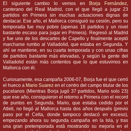
El siguiente cambio lo vemos en
Borja
Fernández
,
canterano
del Real Madrid, con el que
llegó a
jugar 23
partidos en Primera sin muchas actuaciones dignas de
destacar. Ese año, el
Mallorca
consiguió su cesión, pero su
temporada fue muy pobre (apenas 16 partidos y un nivel
bastante escaso para jugar en Primera). Regresó al Madrid
y fue uno de los descartes de
Capello
y finalmente aceptó
marcharse rumbo al
Valladolid
, que estaba en Segunda. Y
ahí
se mantiene, en su cuarta temporada y con unas cifras
de partidos bastante más elevadas, y
según
la gente del
Valladolid
están más contentos que lo que estuvimos en
Mallorca
con él.
Curiosamente, esa campaña 2006-07,
Borja
fue el que cerró
el hueco a
Mario
Suarez
en el centro del campo titular de los
pucelanos
(Mientras
Borja
jugó 37 partidos, Mario solo 23)
que ese año, consiguieron el retorno a
Primera
con el
record
de puntos en Segunda. Mario, que estaba cedido por el
Atleti
, no llegó al
Mallorca
hasta dos años después (previo
paso por el Celta, donde tampoco destacó en exceso),
empezando
ahora
su segunda campaña en la Isla, y tras
una gran
pretemporada
está mostrando su mejoría en el