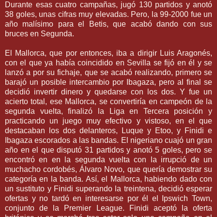
Durante esas cuatro campañas, jugó 130 partidos y anotó
38 goles, unas cifras muy elevadas. Pero, la 99-2000 fue un
año
malísimo
para el
Betis
, que acabó dando con sus
bruces en Segunda.
El
Mallorca
, que por entonces, iba a dirigir Luis Aragonés,
con el que ya había coincidido en
Sevilla
se fijó en él y se
lanzó a por su
fichaje
, que se acabó realizando, primero se
barajó un posible intercambio por
Ibagaza
, pero al final se
decidió invertir dinero y quedarse con los dos. Y fue un
acierto total, ese
Mallorca
, se convertiría en campeón de la
segunda vuelta, finalizó la Liga en Tercera posición y
practicando un juego muy efectivo y vistoso, en el que
destacaban los dos delanteros,
Luque
y
Etoo
, y
Finidi
e
Ibagaza
escorados a las bandas. El
nigeriano
cuajó un gran
año en el que disputó 31 partidos y anotó 5 goles, pero se
encontró en en la segunda vuelta con la
irrupció
de un
muchacho cordobés,
Álvaro
Novo, que quería
demostrar
su
categoría en la banda. Así, el
Mallorca
, habiendo dado con
un sustituto y
Finidi
superando la treintena, decidió esperar
ofertas y no tardó en interesarse por él el
Ipswich
Town
,
conjunto de la
Premier
League
.
Finidi
aceptó la oferta