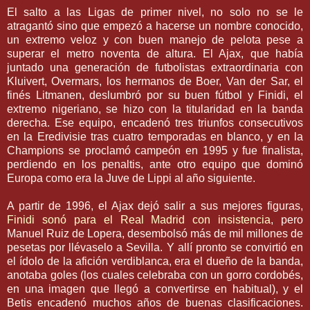
El salto a las Ligas de primer nivel, no solo no se le
atragantó sino que empezó a hacerse un nombre conocido,
un extremo veloz y con buen manejo de pelota pese a
superar el metro noventa de altura. El
Ajax
, que había
juntado una generación de futbolistas extraordinaria con
Kluivert
,
Overmars
, los hermanos de
Boer
, Van
der
Sar
, el
finés
Litmanen
, deslumbró por su buen fútbol y
Finidi
, el
extremo
nigeriano
, se hizo con la titularidad en la banda
derecha. Ese equipo, encadenó tres triunfos consecutivos
en la
Eredivisie
tras cuatro temporadas en blanco, y en la
Champions
se proclamó campeón en 1995 y fue finalista,
perdiendo en los
penaltis
, ante otro equipo que dominó
Europa como era la
Juve
de
Lippi
al año siguiente.
A partir de 1996, el
Ajax
dejó salir a sus mejores figuras,
Finidi
sonó para el Real Madrid con insistencia
, pero
Manuel
Ruiz
de
Lopera
, desembolsó más de mil millones de
pesetas por
llévaselo
a
Sevilla
. Y allí pronto se convirtió en
el ídolo de la afición
verdiblanca
, era el dueño de la banda,
anotaba goles (los cuales celebraba con un gorro cordobés,
en una imagen que llegó a convertirse en habitual), y el
Betis
encadenó muchos años de buenas
clasificaciones
.