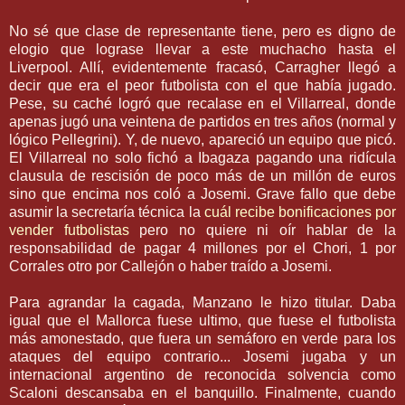
No sé que clase de
representante
tiene, pero es digno de
elogio que lograse llevar a este muchacho hasta el
Liverpool
. Allí,
evidentemente
fracasó,
Carragher
llegó a
decir que era el peor futbolista con el que había jugado.
Pese, su caché logró que recalase en el
Villarreal
, donde
apenas jugó una veintena de partidos en tres años (normal y
lógico
Pellegrini
). Y, de nuevo, apareció un equipo que picó.
El V
illarreal
no solo fichó a
Ibagaza
pagando una
ridícula
clausula de
rescisión
de poco más de un millón de euros
sino que encima nos coló a
Josemi
. Grave fallo que debe
asumir la secretaría técnica la
cuál recibe bonificaciones por
vender futbolistas
pero no quiere ni
oír
hablar de la
responsabilidad de pagar 4 millones por el
Chori
, 1 por
Corrales otro por Callejón o haber
traído
a
Josemi
.
Para agrandar la cagada, Manzano le hizo titular. Daba
igual que el
Mallorca
fuese ultimo, que fuese el futbolista
más amonestado, que fuera un
semáforo
en verde para los
ataques del equipo contrario...
Josemi
jugaba y un
internacional argentino de reconocida solvencia como
Scaloni
descansaba en el banquillo. Finalmente, cuando