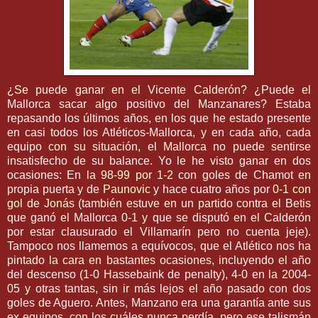
¿Se puede ganar en el Vicente Calderón? ¿Puede el
Mallorca
sacar algo positivo del Manzanares? Estaba
repasando los últimos años, en los que he estado presente
en casi todos los Atléticos-
Mallorca
, y en cada año, cada
equipo con su situación, el
Mallorca
no puede sentirse
insatisfecho de su balance. Yo le he visto ganar en dos
ocasiones: En la
98-99 por 1-2
con goles de
Chamot
en
propia puerta y de
Paunovic
y hace
cuatro
años por
0-1 con
gol de
Jonás
(también estuve en un partido contra el
Betis
que ganó el
Mallorca
0-1 y que se disputó en el Calderón
por estar clausurado el
Villamarín pero no cuenta jeje
).
Tampoco nos llamemos a
equívocos
, que el Atlético nos ha
pintado la cara en bastantes ocasiones, incluyendo el año
del descenso (1-0
Hassebaink
de
penalty
), 4-0 en la 2004-
05 y otras tantas, sin ir más lejos el año pasado con dos
goles de Aguero. Antes, Manzano era una garantía ante sus
ex
equipos, con los cuáles nunca perdía, pero ese
talismán