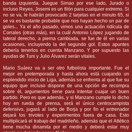
banda izquierda. Juegue
Simao
por ese lado, Jurado o
incluso Reyes,
Josemi
es un filón para cualquier extremo. Si
no se va, le habrán provocado 2 tarjetas en el minuto 65, si
se va es bastante probable que nos hayan hecho un par de
goles... Ya el año pasado, vimos una actuación
ridícula
de
Corrales (otras más), en la cuál Antonio
López
jugando de
lateral derecho, a pierna cambiada, se fue de él en varias
ocasiones, incluyendo la del segundo gol. Estos apuntes
debería tenerlos en cuenta Manzano. Y por supuesto las
ayudas de
Tuni
y Julio
Álvarez
serán vitales.
Mario
Suárez
va a ser otro futbolista importante. Fue el
mejor en
pretemporada
y hasta ahora está cuajando un
esplendido inicio de Liga, además se enfrenta al que fue su
equipo que incluso dispone de una opción de
recompra
sobre él, argumentos tiene para intentar cuajar un buen
partido. Pero es que además, y si Manzano cumple lo dicho
hoy en rueda de prensa, será el único
centrocampista
defensivo, jugará al lado de
Borja y
por fin el entrenador
dejará los
trivotes
y experimentos fuera de casa. Esto
multiplicará el trabajo del madrileño, además que el Atlético
tiene mucha dinamita por el medio y deberá estar muy