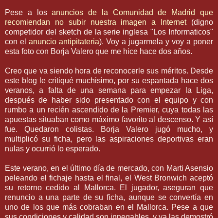
Pese a los
anuncios de la Comunidad de Madrid que
recomiendan no subir nuestra imagen a Internet
(digno
competidor del
sketch
de la serie inglesa "Los
Informaticos
"
con el
anuncio
antipitateria
). Voy a
jugarmela
y voy a poner
esta foto con
Borja
Valero
que me hice hace dos años.
Creo que va siendo hora de reconocerle sus
méritos
. Desde
este blog le critiqué
muchisimo
, por su
espantada
hace dos
veranos, a falta de una semana para empezar la Liga,
después de haber sido presentado con el equipo y con
rumbo a un
recién
ascendido de la
Premier
, cuya todas las
apuestas situaban como máximo favorito al descenso. Y así
fue. Quedaron colistas.
Borja
Valero
jugó mucho, y
multiplicó su ficha, pero las aspiraciones deportivas eran
nulas y ocurrió lo esperado.
Este verano, en el último día de mercado, con
Marti
Asensio
peleando el
fichaje
hasta el final, el
West
Bronwich
aceptó
su retorno cedido al
Mallorca
. El jugador, aseguran que
renuncio a una parte de su ficha, aunque se convertía en
uno de los que más cobraban en el
Mallorca
. Pese a que
sus condiciones y calidad son innegables, y ya las demostró