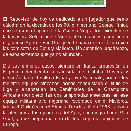
El Retrovisor de hoy va dedicado a un jugador que sentó
cátedra en la década de los 90, el
nigeriano
George
Finidi
,
que se ganó el apodo de la Gacela Negra, fue miembro de
la fantástica Selección de
Nigeria
de esos años, participó en
el glorioso
Ajax
de Van
Gaal
y en España defendió con éxito
las camisetas de
Betis
y
Mallorca
. Un autentico
jugadorazo
,
de esos extremos que ya no abundan.
Dio sus primeros pasos, siempre en franca progresión en
Nigeria
, defendiendo la camiseta, del
Calabar
Rovers
, y
después daría el salto a
Iwuanyanvu
Nationale
, uno de los
mejores equipos africanos, donde
conquistaría
el título de
Liga y alcanzarían las Semifinales de la
Champions
Africana (por cierto, las dos temporadas anteriores, en ese
equipo militaría otro
nigeriano
recordado en el
Mallorca
,
Michael
Obiku
) y en el
Sharks
. Desde ahí, en 1993 llamaría
la atención a los ojeadores del
Ajax
, que dirigía
Louis
Van
Gaal
, y que preparaba uno de los mejores conjuntos de
Europa.