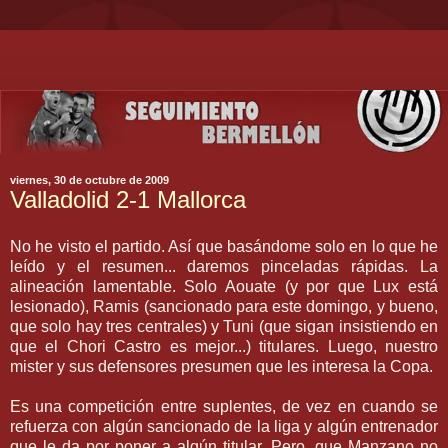
viernes, 30 de octubre de 2009
Valladolid 2-1 Mallorca
No he visto el partido.
Así
que
basándome
solo en lo que he
leído
y el resumen... daremos pinceladas rápidas. La
alineación lamentable. Solo
Aouate
(y por que
Lux
está
lesionado),
Ramis
(sancionado para este domingo, y bueno,
que solo hay tres centrales) y
Tuni
(que sigan insistiendo en
que el
Chori
Castro es mejor...) titulares. Luego, nuestro
mister
y sus defensores presumen que les interesa la Copa.
Es una competición entre suplentes, de vez en
cuando s
e
refuerza con algún sancionado de la liga y algún entrenador
que le da por poner a algún titular. Pero, que Manzano no