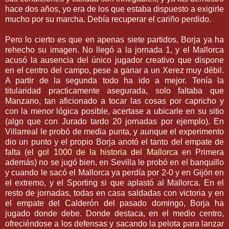
hace dos años, yo era de los que estaba dispuesto a exigirle
mucho por su marcha. Debía recuperar el cariño perdido.
Pero lo cierto es que en apenas siete partidos,
Borja
ya ha
rehecho su imagen. No llegó a la jornada 1, y el
Mallorca
acusó la ausencia del único jugador creativo que dispone
en el centro del campo, pese a ganar a un
Xerez
muy
débil
.
A partir de la segunda todo ha ido a mejor. Tenía la
titularidad
practicamente
asegurada, solo faltaba que
Manzano, tan aficionado a tocar las cosas por capricho y
con la menor lógica posible, acertase a ubicarle en su sitio
(algo que con Jurado tardo 20 jornadas por ejemplo). En
Villarreal
le probó de media punta, y aunque el experimento
dio un punto y el propio
Borja
anotó el tanto del empate de
falta (el
gol 1000 de la historia del
Mallorca
en Primera
además) no se jugó bien, en
Sevilla
le probó en el banquillo
y cuando le sacó el
Mallorca
ya perdía por 2-0 y en
Gijón
en
el extremo, y el
Sporting
si que aplastó al
Mallorca
. En el
resto de jornadas, todas en casa saldadas con victoria y en
el empate del Calderón del pasado domingo,
Borja
ha
jugado donde debe. Donde destaca, en el medio centro,
ofreciéndose a los defensas y sacando la pelota para lanzar