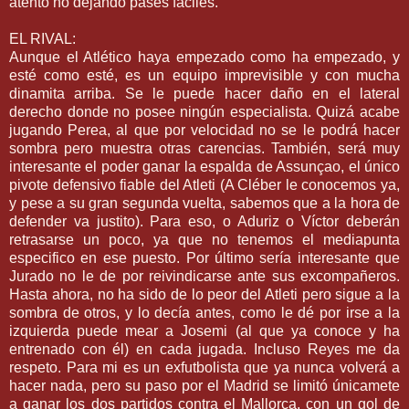
atento no dejando pases fáciles.
EL RIVAL:
Aunque el Atlético haya empezado
como
ha empezado, y
esté como esté, es un equipo imprevisible y con mucha
dinamita arriba. Se le puede hacer daño en el lateral
derecho donde no posee ningún especialista. Quizá acabe
jugando
Perea
, al que por velocidad no se le podrá hacer
sombra pero muestra otras carencias. También, será muy
interesante el poder ganar la espalda de
Assunçao
, el único
pivote
defensivo
fiable del
Atleti
(A
Cléber
le conocemos ya,
y pese a su gran segunda vuelta, sabemos que a la hora de
defender va
justito
). Para eso, o
Aduriz
o Víctor deberán
retrasarse un
poco
, ya que no tenemos el
mediapunta
especifico en ese puesto. Por último sería interesante que
Jurado no le de por
reivindicarse
ante sus
excompañeros
.
Hasta ahora, no ha sido de lo peor
del
Atleti
pero sigue a la
sombra de otros, y lo decía antes, como le dé por irse a la
izquierda puede mear a
Josemi
(al que ya conoce y ha
entrenado con él) en cada jugada. Incluso Reyes me da
respeto. Para mi es un
exfutbolista
que ya nunca volverá a
hacer nada, pero su paso por el Madrid se limitó únicamete
a ganar los dos
partidos
contra el
Mallorca
, con un gol de