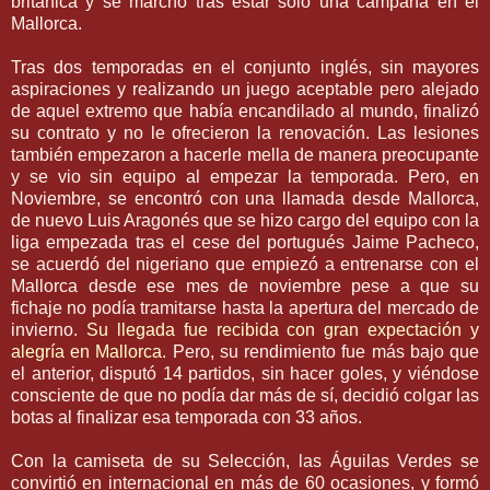
británica y se marchó tras estar solo una campaña en el
Mallorca
.
Tras dos temporadas en el conjunto inglés, sin mayores
aspiraciones y realizando un juego aceptable pero alejado
de aquel extremo que había encandilado al mundo, finalizó
su contrato y no le ofrecieron la renovación. Las lesiones
también empezaron a hacerle mella de manera
preocupante
y se vio sin equipo al empezar la temporada
. Pero, en
Noviembre, se encontró con una llamada desde
Mallorca
,
de nuevo Luis Aragonés que se hizo cargo del equipo con la
liga empezada tras el cese del portugués Jaime
Pacheco
,
se acuerdó del
nigeriano
que empiezó a entrenarse con el
Mallorca
desde ese mes de noviembre pese a que su
fichaje
no podía
tramitarse
hasta la apertura del mercado de
invierno.
Su llegada fue recibida con gran expectación y
alegría en
Mallorca
. Pero, su rendimiento fue más bajo que
el anterior, disputó 14 partidos, sin hacer goles, y viéndose
consciente de que no podía dar más de sí, decidió colgar las
botas al finalizar esa temporada con 33 años.
Con la camiseta de su Selección, las Águilas Verdes se
convirtió en internacional en más de 60 ocasiones, y formó