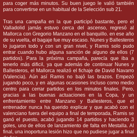
para coger más minutos. Su buen juego le valió también
para convertirse en un habitual de la Selección
sub
21.
Tras una campaña en la que participó bastante, pero el
Valladolid
jamás estuvo cerca del ascenso, regresó al
Mallorca
con
Gregorio
Manzano en el banquillo. en ese año
de su vuelta, el bagaje fue muy escaso.
Nunes
y Ballesteros
lo jugaron todo y con un gran nivel, y
Ramis
solo
pudo
entrar
cuando hubo alguna sanción de alguno de ellos (7
partidos). Para la próxima campaña, parecía que iba a
tenerlo más
dificil
, ya que además de continuar
Nunes
y
Ballesteros, el
Mallorca
realizó el
fichaje
de David Navarro
(Valencia). Aún así
Ramis
no bajó las brazos. Empezó
jugando poco, y en algunas ocasiones incluso como medio
centro para cerrar partidos en los minutos finales. Pero,
gracias a las buenas actuaciones en la Copa, y un
enfrentamiento entre Manzano y Ballesteros, que el
entrenador nunca ha querido explicar y que acabó con el
valenciano fuera del equipo a final de temporada,
Ramis
se
ganó el puesto, acabó jugando 14 partidos y haciendo 3
goles, uno de ellos de lanzamiento de
falta
en
Mestalla
. Al
final, una inoportuna lesión hizo que no pudiese jugar a final