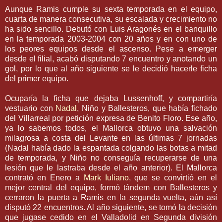
Aunque
Ramis
cumple su sexta temporada en el equipo,
cuarta de manera consecutiva, su escalada y crecimiento no
ha sido sencillo. Debutó con Luis Aragonés en el banquillo
en la temporada 2003-2004 con 20 años y en con uno de
los peores equipos desde el ascenso. Pese a emerger
desde el filial, acabó disputando 7 encuentro y anotando un
gol, por lo que al año siguiente se le decidió hacerle ficha
del primer equipo.
Ocuparía la ficha que dejaba
Lussenhoff
, y compartiría
vestuario con
Nadal
, Niño y Ballesteros, que había fichado
del
Villarreal
por petición expresa de Benito Floro. Ese año,
ya lo sabemos todos, el
Mallorca
obtuvo una salvación
milagrosa a costa del Levante en las últimas 7 jornadas
(
Nadal
había dado la espantada colgando las botas a mitad
de temporada, y Niño no conseguía recuperarse de una
lesión que le lastraba desde el año anterior). El
Mallorca
contrató en Enero a
Mark
Iuliano
, que se convirtió en el
mejor central del equipo, formó
tándem
con Ballesteros y
cerraron la puerta a
Ramis
en la segunda vuelta, aún así
disputó 22 encuentros. Al año siguiente, se tomó la decisión
que jugase cedido en el
Valladolid
en Segunda división