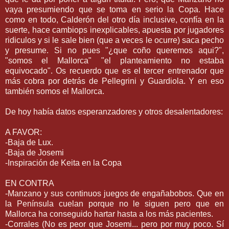
vaya presumiendo que se toma en serio la Copa. Hace
como en todo, Calderón del otro día inclusive,
confía
en la
suerte, hace cambiops inexplicables, apuesta por jugadores
ridiculos y si le sale bien (que a veces le ocurre) saca pecho
y presume. Si no pues "¿que coño queremos
aqui
?",
"somos el Mallorca" "el planteamiento no estaba
equivocado". Os recuerdo que es el tercer entrenador que
más cobra por detrás de Pellegrini y Guardiola. Y en eso
también somos el Mallorca.
De hoy había datos esperanzadores y otros desalentadores:
A FAVOR:
-Baja de
Lux
.
-Baja de
Josemi
-Inspiración de
Keita
en la Copa
EN CONTRA
-Manzano y sus continuos juegos de
engañabobos
. Que en
la
Península
cuelan porque no le siguen pero que en
Mallorca
ha conseguido hartar hasta a los más pacientes.
-Corrales (No es peor que
Josemi
... pero por muy poco. Sí