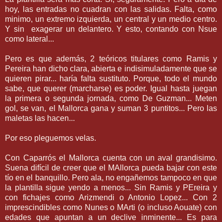
hoy, las entradas no cuadran con las salidas. Falta, como
minimo, un extremo izquierda, un central y un medio centro.
Y sin exagerar un delantero. Y esto, contando con Nsue
como lateral...
Pero es que además, 2 teóricos titulares como Ramis y
Pereira han dicho clara, abierta e indisimuladamente que se
quieren pirar... haría falta sustituto. Porque, todo el mundo
sabe, que querer (marcharse) es poder. Igual hasta juegan
la primera o segunda jornada, como De Guzman... Meten
gol, se van, el Mallorca gana y suman 3 puntitos... Pero las
maletas las hacen...
Por eso pleguemos velas.
Con Caparrós el Mallorca cuenta con un aval grandisimo.
Suena difícil de creer que el MAllorca pueda bajar con este
tío en el banquillo. Pero ala, no engañemos tampoco en que
la plantilla sigue yendo a menos... Sin Ramis y PEreira y
con fichajes como Arizmendi o Antonio Lopez... Con 2
imprescindibles como Nunes o MArti (o incluso Aouate) con
edades que apuntan a un declive inminente... Es para