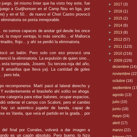
de juego, (el mismo
linier
que ha visto hoy este, fue
►
2017
(3)
e juego a
Gudjhonsen
en el
Camp
Nou
en liga, por
►
2016
(1)
ere) y en el 50... de nuevo el
Chori
Castro provocó
►
2015
(2)
 eliminatoria se ponía inmejorable.
►
2014
(6)
.. no somos capaces de anotar gol desde los once
►
2013
(8)
l, la mayor ventaja, lo más sencillo... el
Mallorca
►
2012
(57)
ntradito
, flojo... y ahí se perdió la eliminatoria.
►
2011
(123)
tocó un balón. Pero solo con eso provocó una
►
2010
(216)
nció la eliminatoria. La expulsión de quien sino...
▼
2009
(229)
a
esta temporada,
Josemi
. Su tercera roja del año,
diciembre
(14)
 8 amarillas que lleva ya). La cantidad de goles
noviembre
(22
. pero tela.
octubre
(18)
upo
recomponerse
.
Martí
pasó al lateral derecho y
septiembre
(1
Y evidentemente el brasileño ahí
solito
se ahoga.
agosto
(13)
iene
categoría
para robar balones, ocupar espacios,
julio
(10)
endió ordenar el campo con
Scaloni
, pero el cambio
o hay un autentico jugador de banda, capaz de
junio
(18)
 ese es
Varela
, que veía el partido en la grada... por
mayo
(24)
abril
(17)
del final por Corrales, volverá a dar imagen a
marzo
(22)
uando es un cagón absoluto. Pero bueno, lo hizo