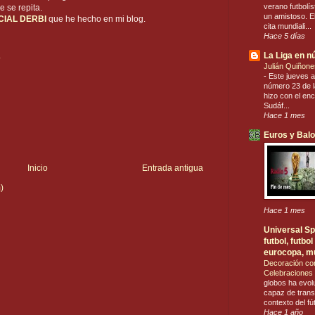
verano futbolís
 se repita.
un amistoso. El
CIAL DERBI
que he hecho en mi blog.
cita mundiali...
Hace 5 días
La Liga en 
4
Julián Quiñone
-
Este jueves a
número 23 de la
hizo con el en
Sudáf...
Hace 1 mes
Euros y Bal
Inicio
Entrada antigua
)
Hace 1 mes
Universal Spo
futbol, futb
eurocopa, m
Decoración co
Celebraciones 
globos ha evol
capaz de trans
contexto del fú
Hace 1 año