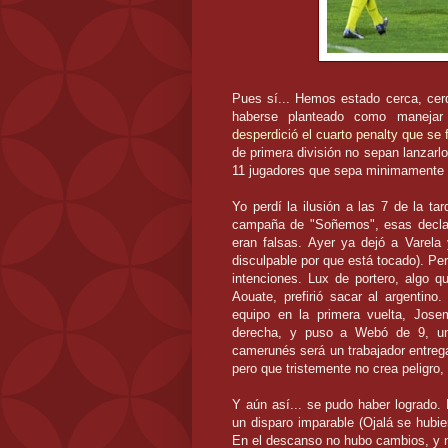
Pues sí... Hemos estado cerca,
cer
haberse planteado como manejar
desperdició el cuarto
penalty
que se f
de primera división no sepan lanzar
11 jugadores que sepa
minimamente
Yo perdí la ilusión a las 7 de la ta
campaña de "Soñemos", esas declar
eran falsas. Ayer ya dejó a
Varela
disculpable por que está tocado). Per
intenciones.
Lux
de portero, algo qu
Aouate
, prefirió sacar al argentino
equipo en la primera vuelta,
Jose
derecha, y puso a
Webó
de 9, un
camerunés
será un trabajador entreg
pero que tristemente no crea peligro
Y aún así... se pudo haber logrado. 
un disparo
imparable
(Ojalá se hubie
En el descanso no hubo cambios, y 