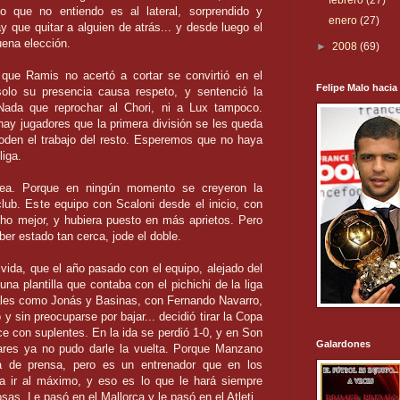
febrero
(27)
 que no entiendo es al lateral, sorprendido y
enero
(27)
hay que
quitar
a alguien de atrás... y desde luego el
uena elección.
►
2008
(69)
, que
Ramis
no acertó a cortar se
convirtió
en el
Felipe Malo hacia
olo su presencia causa respeto, y sentenció la
 Nada que reprochar al
Chori
, ni a
Lux
tampoco.
ay jugadores que la primera división se les queda
joden
el trabajo del resto. Esperemos que no haya
liga.
rea. Porque en ningún momento se creyeron la
club. Este equipo con
Scaloni
desde el inicio, con
o mejor, y hubiera puesto en más aprietos. Pero
aber estado tan cerca,
jode
el doble.
ida, que el año pasado con el equipo, alejado del
una plantilla que contaba con el
pichichi
de la liga
nales como
Jonás
y
Basinas
, con Fernando Navarro,
o
y sin preocuparse por bajar... decidió tirar la Copa
 con suplentes. En la ida se perdió 1-0, y en Son
Galardones
lares ya no pudo darle la vuelta. Porque Manzano
a de prensa, pero es un entrenador que en los
 ir al máximo, y eso es lo que le hará siempre
osas. Le pasó en el
Mallorca
y le pasó en el
Atleti
.