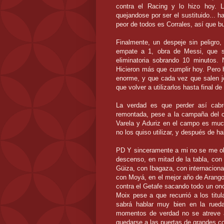
contra el
Racing
y lo
hizo
hoy. Lo
quejandose
por ser el sustituido... 
peor de todos es Corrales, así que b
Finalmente, un despeje sin peligro
empate a 1, obra de
Messi
, que s
eliminatoria sobrando 10 minutos.
Hicieron más que cumplir hoy. Pero h
enorme, y que cada vez que salen
que volver a utilizarlos hasta final de 
La verdad es que perder así cab
remontada, pese a la campaña del 
Varela
y
Aduriz
en el campo es much
no los quiso utilizar, y después de h
PD
Y sinceramente a mi no se me olv
descenso, en mitad de la tabla, con 
Güiza
, con
Ibagaza
, con internacio
con
Moyá
, en el mejor
año
de
Arang
contra el
Getafe
sacando todo un once
Moix
pese a que recurrió a los titu
sabrá hablar muy bien en la rued
momentos de verdad no se atreve a
quedarse a las puertas de grandes c