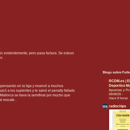
9
ukic evidentemente, pero pasa factura. Se estuvo
in.
6
Blogs sobre Futb
RCDM.es | El 
Deportivo Ma
pensando en la liga y reservó a muchos
Apuestas y Pro
acó a los suplentes y le salvó el penalty fallado
08/08/26
-
el Mallorca se llava la semifinal por mucho que
Hace 8 horas
l rescate .
radiochips
7