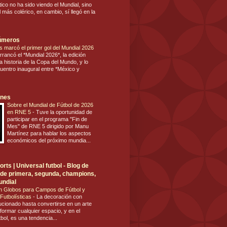
tico no ha sido viendo el Mundial, sino
 más colérico, en cambio, sí llegó en la
números
s marcó el primer gol del Mundial 2026
rrancó el *Mundial 2026*, la edición
 historia de la Copa del Mundo, y lo
cuentro inaugural entre *México y
ones
Sobre el Mundial de Fútbol de 2026
en RNE 5
-
Tuve la oportunidad de
participar en el programa "Fin de
Mes" de RNE 5 dirigido por Manu
Martínez para hablar los aspectos
económicos del próximo mundia...
rts | Universal futbol - Blog de
ol de primera, segunda, champions,
undial
n Globos para Campos de Fútbol y
Futbolísticas
-
La decoración con
ucionado hasta convertirse en un arte
formar cualquier espacio, y en el
tbol, es una tendencia...