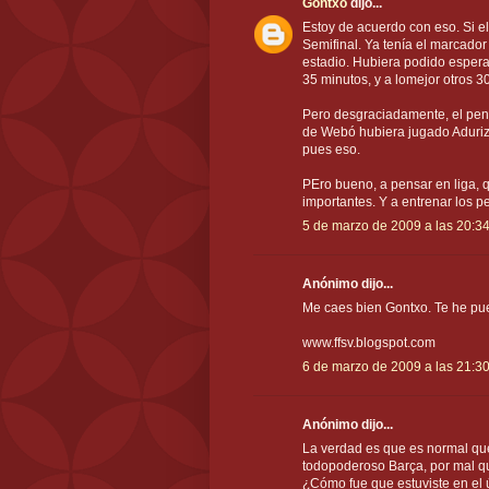
Gontxo
dijo...
Estoy de acuerdo con eso. Si el
Semifinal. Ya tenía el marcado
estadio. Hubiera podido espera
35 minutos, y a lomejor otros 3
Pero desgraciadamente, el pena
de Webó hubiera jugado Aduriz, 
pues eso.
PEro bueno, a pensar en liga, 
importantes. Y a entrenar los pe
5 de marzo de 2009 a las 20:3
Anónimo dijo...
Me caes bien Gontxo. Te he pu
www.ffsv.blogspot.com
6 de marzo de 2009 a las 21:3
Anónimo dijo...
La verdad es que es normal que
todopoderoso Barça, por mal qu
¿Cómo fue que estuviste en el ú