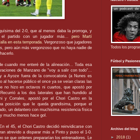
quísima
del 2-0, que al menos daba la prorroga, y
 el partido con un jugador más...
pero
Martí
alla en esta temporada.
Vergonzoso que jugadores
Todos los progr
los, pero aún más vergonzoso que no haya nadie de
hacerlo.
Fútbol y Pasiones
rde cuando me enteré de la alineación... Toda esa
aciones de Manzano de "voy a salir con todo"...
y a
Ayoze
fuera de la convocatoria (a
Nunes
es
o al hacerse público el once ya se veían claras las
e no hizo en octavos ni cuartos, que apostó por
. Recurrió a los dos laterales que han hundido al
mi
y Corrales, apostó por el
Chori
Castro en la
a posición que le queda
grandisima
, porque el
ado, un delantero con
muchisima
resistencia
física
, y mucho menos hace gol.
En el 45, el
Chori
Castro decidió
reinvidicarse
con
Archivo del blog
ran atrevido a disparar más a Pinto y puso el 1-0.
►
2018
(1)
no se que ordenes
prepararían
los entrenadores. Le