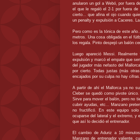
anularon un gol a
Webó
, por fuera 
el que le regaló el 2-1 por fuera d
cierto... que afina el ojo cuando qui
un
penalty
y expulsión a
Caceres
. La
Pero como es la
tónica
de este año.
metros. Una cosa obligada en el fútbo
los regala. Pinto despejó un balón
ce
Luego apareció
Messi
. Realmente 
expulsión y marcó el empate que sente
del jugador más nefasto del
Mallorc
por cierto. Todas justas (más otras
encajados por su culpa no hay cifras..
A partir de ahí el
Mallorca
ya no s
Cleber
se quedó como pivote único. 
Sirve para mover el balón, pero no t
cubrir ayudas, etc... Manzano pret
no fructificó. En este equipo sol
ocuparse del lateral y el extremo, y
que así lo decidió el entrenador.
El cambio de
Aduriz
a 10 minutos 
Manzano de entrenador valiente, c