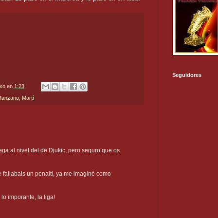
Seguidores
txo
en
1:23
Manzano
,
Martí
llega al nivel del de Djukic, pero seguro que os
fallabais un penalti, ya me imaginé como
lo imporante, la liga!