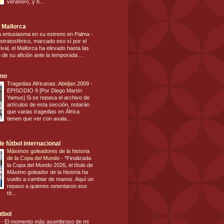
verano»), y h...
 Mallorca
ca entusiasma en su estreno en Palma
-
stratosférico, marcado eso sí por el
ival, el Mallorca ha elevado hasta las
n de su afición ante la temporada ...
ano
Tragedias Africanas: Abidjan 2009
-
EPISODIO 9 [Por Diego Martín
Yamus] Si se repasa el archivo de
artículos de esta sección, notarán
que varias tragedias en África
tienen que ver con avala...
e fútbol internacional
Máximos goleadores de la historia
de la Copa del Mundo
-
*Finalizada
la Copa del Mundo 2026, el título de
Máximo goleador de la historia ha
vuelto a cambiar de manos. Aquí un
repaso a quienes ostentaron ese
tít...
utbol
s
-
El momento más asombroso de mi