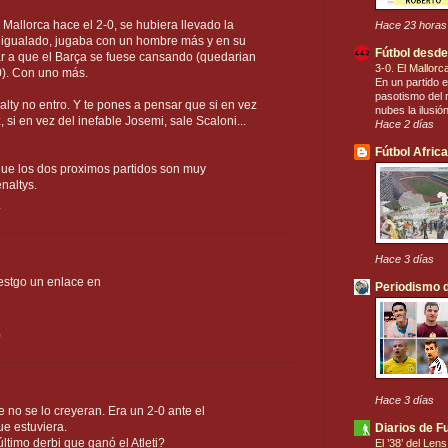
 Mallorca hace el 2-0, se hubiera llevado la
Hace 23 horas
r igualado, jugaba con un hombre más y en su
Fútbol desde
r a que el Barça se fuese cansando (quedarian
3-0. El Mallor
0). Con uno más.
En un partido e
pasotismo del r
lty no entro. Y te pones a pensar que si en vez
nubes la ilusió
si en vez del inefable Josemi, sale Scaloni...
Hace 2 días
Fútbol Afric
que los dos proximos partidos son muy
naltys.
4
Hace 3 días
estgo un enlace en
Periodismo d
0
Hace 3 días
 no se lo creyeran. Era un 2-0 ante el
e estuviera.
Diarios de F
ltimo derbi que ganó el Atleti?
El ’38’ del Len