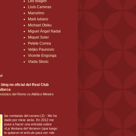
Leo Biagini
Lluís Carreras
Marcelino
Mark Iuliano
Michael Obiku
Miguel Ángel Nadal
Miquel Soler
Petete Correa
Veljko Paunovic
Vicente Engonga
Vlada Stosic
ol
blog no oficial del Real Club
llorca
nóstico del Remo vs Atlético Mineiro
las ventanas del verano (2)
-
Me ha
dado por mirar atrás. En 2012 me
puse a hacer una entrada sobre
«La Ventana del Verano» (que luego
le quitaron el artículo para ser «de