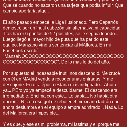
Que sé cuando no sacaron una tarjeta que podía influir. Que
cambio aportaría algo..
El año pasado empecé la Liga ilusionado. Pero Caparrós
demostró ser un ínútil cabezón sin alternativa ni capacidad.
Tras hacer 6 puntos de 52 posibles, se le seguía loando...
Luego llegó el mayor hijo de puta que ha parido este
equipo. Manzano vino a sentenciar al MAllorca. En mi
Facebook escribí
"ManzaNOOOOOOOOOOOOOOOOOOOOOOOOOOOOOO
OOOOOOOOOOOOOOOO". De lo más leído del año.
Por supuesto el indeseable inútil nos descendió. Me crucé
con él en MAdrid yendo a recoger unas entradas. Y me
descojoné. En otra época estaría más indignado... Ahora
ya... PEro yo ya empecé a descuidarme. El descenso era
irremediable. Encima con este... Lo sabía... No había otra
opción... Ni con ese gol de rebotedel mexicano ladrón que
ahora deslumbra en el equipo siempre admirado... Nada. Lo
del Mallorca era imposible...
Y es que, y ese es mi problema, mi lastima y el porque me