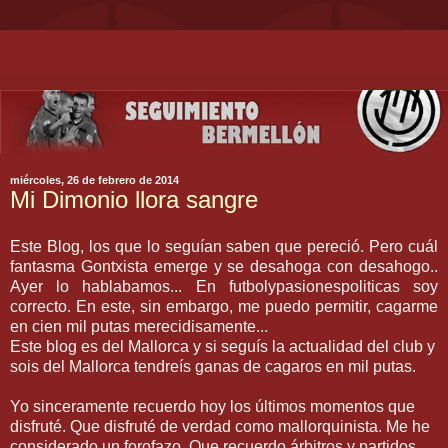
miércoles, 26 de febrero de 2014
Mi Dimonio llora sangre
Este Blog, los que lo seguían saben que pereció. Pero cuál
fantasma Gontxista emerge y se desahoga con desahogo..
Ayer lo hablabamos... En futbolypasionespoliticas soy
correcto. En este, sin embargo, me puedo permitir, cagarme
en cien mil putas merecidisamente...
Este blog es del Mallorca y si seguís la actualidad del club y
sois del Mallorca tendreís ganas de cagaros en mil putas.
Yo sinceramente recuerdo hoy los últimos momentos que
disfruté. Que disfruté de verdad como mallorquinista. Me he
considerado un forofazo. Que recuerdo árbitros y partidos.