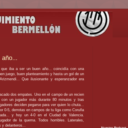
 año...
ue iba a ser un buen año... coincidía con una
buen juego, buen planteamiento y hasta un gol de un
rizmendi... Que ilusionante y esperanzador era
sacado dos empates. Uno en el campo de un recien
 con un jugador más durante 80 minutos y tras
ugadores deciden pegarse para ver quien lo chuta...
or 0-5, derrotas en campos de tu liga como Coruña
ada... y hoy un 4-0 en el Ciudad de Valencia.
jugador de la quema. Todos horribles. Laterales,
 y delanteros...
Nuestro Podcast