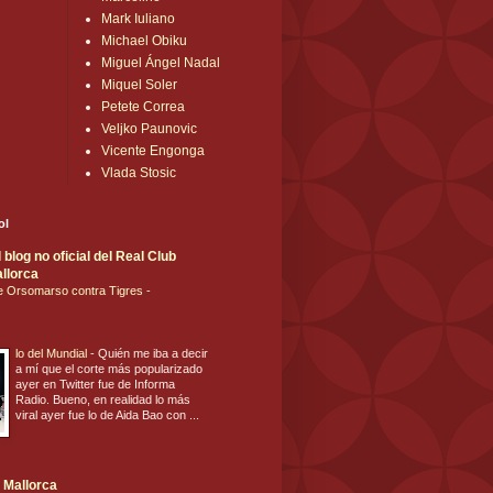
Mark Iuliano
Michael Obiku
Miguel Ángel Nadal
Miquel Soler
Petete Correa
Veljko Paunovic
Vicente Engonga
Vlada Stosic
ol
blog no oficial del Real Club
llorca
de Orsomarso contra Tigres
-
lo del Mundial
-
Quién me iba a decir
a mí que el corte más popularizado
ayer en Twitter fue de Informa
Radio. Bueno, en realidad lo más
viral ayer fue lo de Aida Bao con ...
 Mallorca