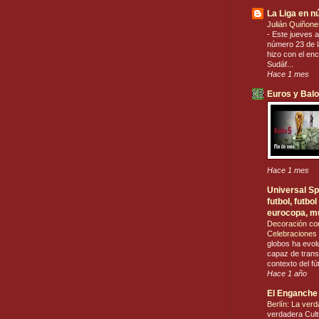
La Liga en 
Julián Quiñone
-
Este jueves a
número 23 de la
hizo con el en
Sudáf...
Hace 1 mes
Euros y Bal
Hace 1 mes
Universal Spo
futbol, futb
eurocopa, m
Decoración co
Celebraciones 
globos ha evol
capaz de trans
contexto del fú
Hace 1 año
El Enganche
Berlín: La ver
verdadera Cult