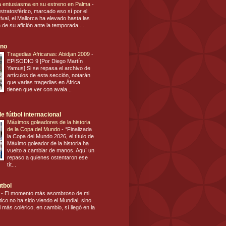
ca entusiasma en su estreno en Palma
-
stratosférico, marcado eso sí por el
ival, el Mallorca ha elevado hasta las
n de su afición ante la temporada ...
ano
Tragedias Africanas: Abidjan 2009
-
EPISODIO 9 [Por Diego Martín
Yamus] Si se repasa el archivo de
artículos de esta sección, notarán
que varias tragedias en África
tienen que ver con avala...
e fútbol internacional
Máximos goleadores de la historia
de la Copa del Mundo
-
*Finalizada
la Copa del Mundo 2026, el título de
Máximo goleador de la historia ha
vuelto a cambiar de manos. Aquí un
repaso a quienes ostentaron ese
tít...
utbol
s
-
El momento más asombroso de mi
tico no ha sido viendo el Mundial, sino
 más colérico, en cambio, sí llegó en la