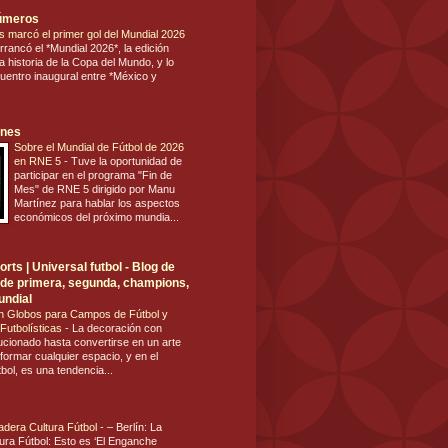
números
s marcó el primer gol del Mundial 2026
rrancó el *Mundial 2026*, la edición
 historia de la Copa del Mundo, y lo
cuentro inaugural entre *México y
ones
Sobre el Mundial de Fútbol de 2026
en RNE 5
-
Tuve la oportunidad de
participar en el programa "Fin de
Mes" de RNE 5 dirigido por Manu
Martínez para hablar los aspectos
económicos del próximo mundia...
rts | Universal futbol - Blog de
ol de primera, segunda, champions,
undial
n Globos para Campos de Fútbol y
Futbolísticas
-
La decoración con
ucionado hasta convertirse en un arte
formar cualquier espacio, y en el
tbol, es una tendencia...
dadera Cultura Fútbol
-
– Berlín: La
ura Fútbol: Esto es ‘El Enganche