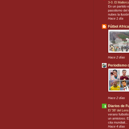
3-0. El Mallor
En un partido e
pasotismo del r
nubes la ilusió
Hace 1 día
Fútbol Afric
Hace 2 días
Periodismo d
Hace 2 días
Diarios de F
El ’38’ del Len
verano futbolís
un amistoso. El
cita mundiali...
Hace 4 días