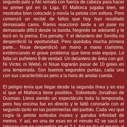
segundo palo y Aki remató con fuerza de cabeza para hacer
su primer gol en la Liga. El Mallorca jugaba bien, se
mostraba bien colocado y movía la pelota con soltura. Pero
comenzó un recital de fallos que hoy han resultado
demasiado caros. Ramis reaccionó tarde a un pase no
demasiado difícil desde la banda, Negredo se adelantó y le
tocó en la pierna. Era penalty. Y el delantero del Sevilla no
desperdició la oportunidad. Pero quedaba mucha primera
parte... Nsue desperdició un mano a mano clarisimo,
evidenciando el grave problema que tiene este equipo. Le
falta un puñetero 9 de verdad. Un delantero de área con gol.
Ni Victor, ni Webó, ni Nsue lograrán pasar de 10 goles en
una temporada. Son buenos segundos puntas, cada uno
con sus características pero a la hora de anotar cuesta.
El peligro tenía que llegar desde la segunda línea y en eso
sí que el Mallorca tiene posibles. Sobretodo Jonathan de
Guzman. Lleva siendo un espectáculo toda la temporada,
pero hoy encima fue en directo y le faltó coronarlo con el
segundo tanto en las postrimerías del partido. Cada vez que
cogía la pelota sorteaba rivales y ganaba infinidad de
metros. Y así, en una de esas en el minuto 42 se sacó un
latigazo que se convertiría en el 2-1. Así se iba el equipo al