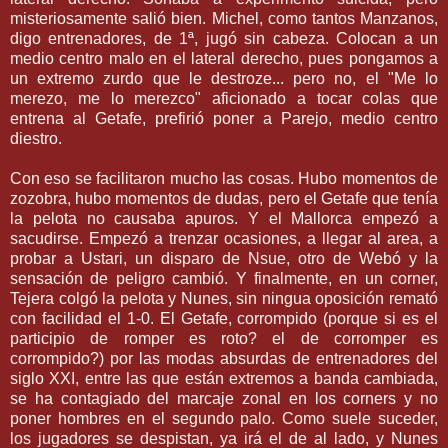
misteriosamente salió bien. Michel, como tantos Manzanos,
digo entrenadores, de 1ª, jugó sin cabeza. Colocan a un
medio centro malo en el lateral derecho, pues pongamos a
un extremo zurdo que le destroze... pero no, el "Me lo
merezo, me lo merezco" aficionado a tocar colas que
entrena al Getafe, prefirió poner a Parejo, medio centro
diestro.
Con eso se facilitaron mucho las cosas. Hubo momentos de
zozobra, hubo momentos de dudas, pero el Getafe que tenía
la pelota no causaba apuros. Y el Mallorca empezó a
sacudirse. Empezó a trenzar ocasiones, a llegar al area, a
probar a Ustari, un disparo de Nsue, otro de Webó y la
sensación de peligro cambió. Y finalmente, en un corner,
Tejera colgó la pelota y Nunes, sin ningua oposición remató
con facilidad el 1-0. El Getafe, corrompido (porque si es el
participio de romper es roto? el de corromper es
corrompido?) por las modas absurdas de entrenadores del
siglo XXI, entre las que están extremos a banda cambiada,
se ha contagiado del marcaje zonal en los corners y no
poner hombres en el segundo palo. Como suele suceder,
los jugadores se despistan, ya irá el de al lado, y Nunes