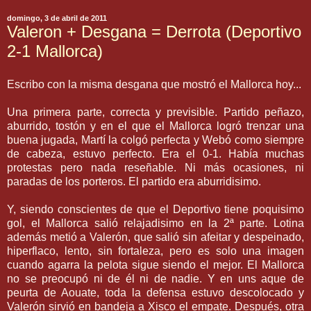
domingo, 3 de abril de 2011
Valeron + Desgana = Derrota (Deportivo
2-1 Mallorca)
Escribo con la misma desgana que mostró el Mallorca hoy...
Una primera parte, correcta y previsible. Partido peñazo,
aburrido, tostón y en el que el Mallorca logró trenzar una
buena jugada, Martí la colgó perfecta y Webó como siempre
de cabeza, estuvo perfecto. Era el 0-1. Había muchas
protestas pero nada reseñable. Ni más ocasiones, ni
paradas de los porteros. El partido era aburridisimo.
Y, siendo conscientes de que el Deportivo tiene poquisimo
gol, el Mallorca salió relajadisimo en la 2ª parte. Lotina
además metió a Valerón, que salió sin afeitar y despeinado,
hiperflaco, lento, sin fortaleza, pero es solo una imagen
cuando agarra la pelota sigue siendo el mejor. El Mallorca
no se preocupó ni de él ni de nadie. Y en uns aque de
peurta de Aouate, toda la defensa estuvo descolocado y
Valerón sirvió en bandeja a Xisco el empate. Después, otra