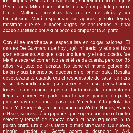
los pirques. Peleas o amagos de, sobretodo con Parejo y
Pedro Rios. Miku, buen futbolista, cuajó un partido penoso.
En el Mallorca, mientras los cuatros de atrás y un
brillantisimo Martí respondian sin apuros. y solo Tejera,
mostraba que se le hacen largos los encuentros. Al final
acabó sustituido por Aki al poco de empezar la 2ª parte.
Con él se marchaba el especialista en colgar balones. El
otro es De Guzman, que hoy jugó infiltrado, y aún así hizo
gran encuentro. Así que, con uno fuera, y el otro tocado, fue
Martí a sacar el corner. No sé si él se da cuenta, pero con 35
años, va justo de fuerzas. No tiene el mismo golpeo de
balón y sus balones se quedan en el primer palo. Resulta
desespearante cuando era el responsable de sacar corners
y se desperdiciaban gratuitamente. Y eso pensabamos
todos, cuando cogió la pelota. Tardó más de un minuto en
llegar al corner. En parte para frenar el partido, en parte,
porque hay que ahorrar gasolina. Y centró. Y la pelota iba
bien. Y de repente, en un equipo con Webó, Nunes, Ramis
o Nsue, sobresalió un japonés que supera por poco el metro
setenta y remató de cabeza hacia el palo izquierdo. Y la
pelota entró. Era el 2-0. Ustari la miró sin tirarse. De nuevo,
ningún jugador del Getafe acertó a despejar. Y Aki,