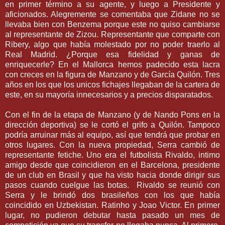
en primer término a su agente, y luego a Presidente y
aficionados. Alegremente se comentaba que Zidane no se
llevaba bien con Benzema porque este no quiso cambiarse
al representante de Zizou. Representante que comparte con
Ribery, algo que había molestado por no poder traerlo al
Real Madrid. ¿Porque esa fidelidad y ganas de
enriquecerle? En el Mallorca hemos padecido esta lacra
con creces en la figura de Manzano y de García Quilón. Tres
años en los que los unicos fichajes llegaban de la cartera de
este, en su mayoría innecesarios y a precios disparatados.
Con el fin de la etapa de Manzano (y de Nando Pons en la
dirección deportiva) se le cortó el grifo a Quilón. Tampoco
podría arruinar más al equipo, así que tendrá que probar en
otros lugares. Con la nueva propiedad, Serra cambió de
representante fetiche. Uno era el futbolista Rivaldo, intimo
amigo desde que coincidieron en el Barcelona, presidente
de un club en Brasil y que ha visto hacia donde dirigir sus
pasos cuando cuelgue las botas. Rivaldo se reunió con
Serra y le brindó dos brasileños con los que había
coincidido en Uzbekistan. Ratinho y Joao Victor. En primer
lugar, no pudieron debutar hasta pasado un mes de