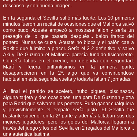
descanso, y con buena imagen.
En la segunda el Sevilla salió más fuerte. Los 10 primeros
minutos fueron un recital de ocasiones que el Mallorca salvó
como pudo. Aouate empezó a mostrase fallón y sería un
presagio de lo que pasaría después... balón franco del
portero, Nunes se cruza, Aouate no bloca y el balón cae a
Rakitic que fulmina a placer. Sería el 2-2 definitivo, y salvo
Aki y De Guzman el Mallorca parecía fundido fisicamente.
Cometía fallos en el medio, no defendía con seguridad.
Martí y Tejera, brillantisimos en la primera parte,
desaparecieron en la 2ª, algo que va convirtiéndose
habitual en esta segunda vuelta y todavía faltan 7 jornadas.
Al final el partido se aceleró, hubo piques, piscinazos,
alguna tarjeta y dos ocasiones, una para De Guzman y otra
para Rodri que salvaron los porteros. Pudo ganar cualquiera
y previsiblemente el empate sería justo. El Sevilla fue
bastante superior en la 2ª parte y además faltaban sus dos
mejores jugadores, pero los goles del Mallorca llegaron a
través del juego y los del Sevilla en 2 regalos del Mallorca...
una autentica lastima.