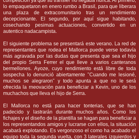
competición ya que su transfer no llegaba nunca. Al primero,
lo empaquetaron en enero rumbo a Brasil, para que liberara
una plaza de extracomunitario tras un rendimiento
decepcionante. El segundo, por aquí sigue habitando,
cosechando pesimas actuaciones, convertido en un
autentico nadacampista.
El siguiente problema se presentará este verano. La red de
representantes que rodea el Mallorca puede verse todavía
más agravada por las dudas que presenta que sea el hijo
del propio Serra Ferrer el que lleve a varios canteranos
bermellones. Ayoze, cuyo rendimiento está libre de toda
sospecha lo denunció abiertamente "Cuando me lesioné,
muchos se alegraron" y todo apunta a que no le será
ofrecida la rneovación para beneficiar a Kevin, uno de los
muchachos que lleva el hijo de Serra.
El Mallorca no está para hacer tonterias, que se han
padecido y lastrarán durante muchos años. Como los
fichajes y el diseño de la plantilla se hagan para beneficiar a
los representandos amigos y lucrarse con ellos, la situación
acabará explotando. Es vergonzoso el como ha acabado el
equipo toda la segunda vuelta, con 3 laterales izquierdos y