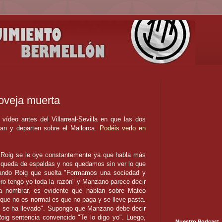
oveja muerta
ídeo antes del Villarreal-Sevilla en que las dos
lan y departen sobre el Mallorca.
Podéis verlo en
 Roig se le oye constantemente ya que habla más
 queda de espaldas y nos quedamos sin ver lo que
ando Roig que suelta "Formamos una sociedad y
ro tengo yo toda la razón" y Manzano parece decir
a nombrar, es evidente que hablan sobre Mateo
que no es normal es que no paga y se lleve pasta.
y se ha llevado". Supongo que Manzano debe decir
ig sentencia convencido "Te lo digo yo". Luego,
Nuestro Podcast