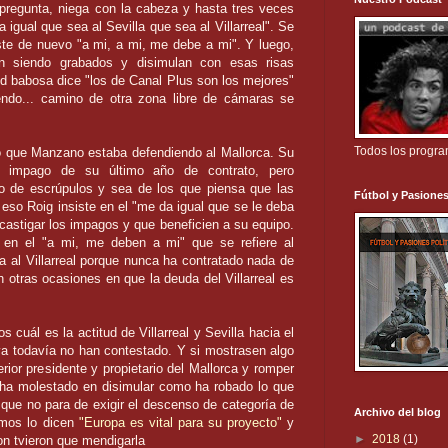
regunta, niega con la cabeza y hasta tres veces
 igual que sea al Sevilla que sea al Villarreal". Se
ste de nuevo "a mi, a mi, me debe a mi". Y luego,
n siendo grabados y disimulan con esas risas
tud babosa dice "los de Canal Plus son los mejores"
endo... camino de otra zona libre de cámaras se
Todos los progr
o que Manzano estaba defendiendo al Mallorca. Su
 impago de su último año de contrato, pero
o de escrúpulos y sea de los que piensa que las
Fútbol y Pasiones
so Roig insiste en el "me da igual que se le deba
re castigar los impagos y que beneficien a su equipo.
 en el "a mi, me deben a mi" que se refiere al
da al Villarreal porque nunca ha contratado nada de
n otras ocasiones en que la deuda del Villarreal es
cuál es la actitud de Villarreal y Sevilla hacia el
iva todavía no han contestado. Y si mostrasen algo
rior presidente y propietario del Mallorca y romper
 ha molestado en disimular como ha robado lo que
que no para de exigir el descenso de categoría de
Archivo del blog
smos lo dicen
"Europa es vital para su proyecto"
y
►
2018
(1)
on tvieron que mendigarla