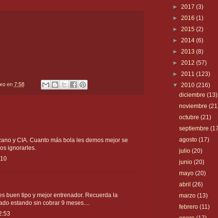
►
2017
(3)
►
2016
(1)
►
2015
(2)
►
2014
(6)
►
2013
(8)
►
2012
(57)
►
2011
(123)
txo
en
7:58
▼
2010
(216)
diciembre
(13)
noviembre
(21
octubre
(21)
septiembre
(1
agosto
(17)
ano y CIA. Cuanto más bola les demos mejor se
s ignorarles.
julio
(20)
:10
junio
(20)
mayo
(20)
abril
(26)
s buen tipo y mejor entrenador. Recuerda la
marzo
(13)
do estando sin cobrar 9 meses....
febrero
(11)
2:53