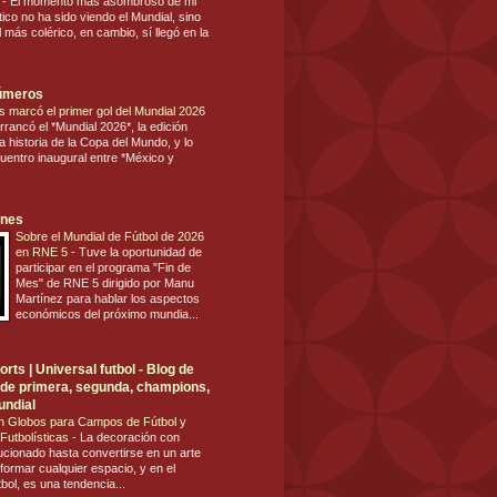
s
-
El momento más asombroso de mi
tico no ha sido viendo el Mundial, sino
 más colérico, en cambio, sí llegó en la
números
s marcó el primer gol del Mundial 2026
rrancó el *Mundial 2026*, la edición
 historia de la Copa del Mundo, y lo
cuentro inaugural entre *México y
ones
Sobre el Mundial de Fútbol de 2026
en RNE 5
-
Tuve la oportunidad de
participar en el programa "Fin de
Mes" de RNE 5 dirigido por Manu
Martínez para hablar los aspectos
económicos del próximo mundia...
rts | Universal futbol - Blog de
ol de primera, segunda, champions,
undial
n Globos para Campos de Fútbol y
Futbolísticas
-
La decoración con
ucionado hasta convertirse en un arte
formar cualquier espacio, y en el
tbol, es una tendencia...