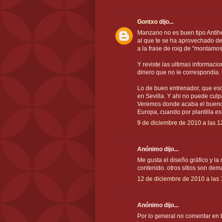
Gontxo
dijo...
Manzano no es buen tipo Antihero
al que te se ha aprovechado de
a la frase de roig de "montamo
Y reviste las ultimas informac
dinero que no le correspondía.
Lo de buen entrenador, que eso
en Sevilla. Y ahi no puede culpa
Veremos donde acaba el bueno 
Europa, cuando por plantilla est
9 de diciembre de 2010 a las 1
Anónimo dijo...
Me gusta el diseño gráfico y la 
contenido. otros sitios son de
12 de diciembre de 2010 a las 
Anónimo dijo...
Por lo general no comentar en bl