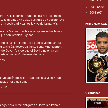
enero
(17)
►
2009
(229)
►
2008
(69)
e. Si tu te juntas, aunque se a reir las gracias,
 tu temporada ya dejas bastante que desear (Ojo
s una sociedad y vamos tu y yo de la mano").
Felipe Malo hacia
iones de Manzano sobre a ver quien se ha llevado
 Que son también jugosas.
 no lo ha sido nunca, lo estamos viendo ahora
r a afición, desorden institucional y no cobrar...
de Goyo. Yo creo que el Sevilla no entra en
aría entre las 6 primeras sin duda.
2:59
navegación del sitio, agradable a la vista y buen
masiado llena de suma
17:12
Galardones
ogs, pero tu me obligaron a, increíble trabajo ..