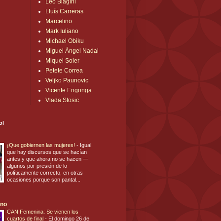
Leo Biagini
Lluís Carreras
Marcelino
Mark Iuliano
Michael Obiku
Miguel Ángel Nadal
Miquel Soler
Petete Correa
Veljko Paunovic
Vicente Engonga
Vlada Stosic
ol
¡Que gobiernen las mujeres!
-
Igual
que hay discursos que se hacían
antes y que ahora no se hacen —
algunos por presión de lo
políticamente correcto, en otras
ocasiones porque son pantal...
ano
CAN Femenina: Se vienen los
cuartos de final
-
El domingo 26 de