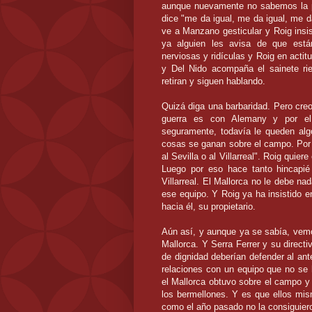
aunque nuevamente no sabemos la p
dice "me da igual, me da igual, me da
ve a Manzano gesticular y Roig insi
ya alguien les avisa de que está
nerviosas y ridículas y Roig en acti
y Del Nido acompaña el sainete ri
retiran y siguen hablando.
Quizá diga una barbaridad. Pero cre
guerra es con Alemany y por el
seguramente, todavía le queden alg
cosas se ganan sobre el campo. Por e
al Sevilla o al Villarreal". Roig quie
Luego por eso hace tanto hincapié
Villarreal. El Mallorca no le debe na
ese equipo. Y Roig ya ha insistido e
hacia él, su propietario.
Aún así, y aunque ya se sabía, vemos 
Mallorca. Y Serra Ferrer y su direct
de dignidad deberían defender al ante
relaciones con un equipo que no se
el Mallorca obtuvo sobre el campo y 
los bermellones. Y es que ellos mi
como el año pasado no la consiguier