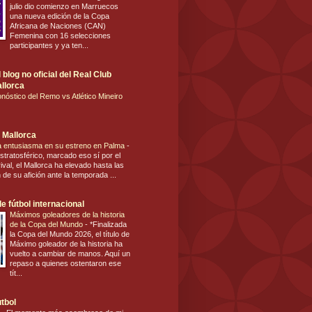
julio dio comienzo en Marruecos
una nueva edición de la Copa
Africana de Naciones (CAN)
Femenina con 16 selecciones
participantes y ya ten...
blog no oficial del Real Club
llorca
nóstico del Remo vs Atlético Mineiro
 Mallorca
ca entusiasma en su estreno en Palma
-
stratosférico, marcado eso sí por el
ival, el Mallorca ha elevado hasta las
n de su afición ante la temporada ...
e fútbol internacional
Máximos goleadores de la historia
de la Copa del Mundo
-
*Finalizada
la Copa del Mundo 2026, el título de
Máximo goleador de la historia ha
vuelto a cambiar de manos. Aquí un
repaso a quienes ostentaron ese
tít...
utbol