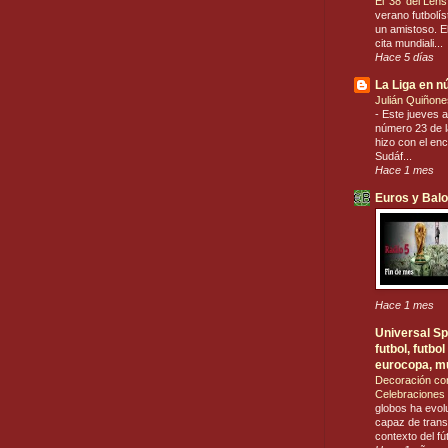
El ’38’ del Len
verano futbolís
un amistoso. El
cita mundiali...
Hace 5 días
La Liga en 
Julián Quiñone
-
Este jueves a
número 23 de la
hizo con el en
Sudáf...
Hace 1 mes
Euros y Bal
Hace 1 mes
Universal Spo
futbol, futb
eurocopa, m
Decoración co
Celebraciones 
globos ha evol
capaz de trans
contexto del fú