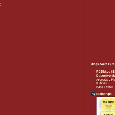
)
Blogs sobre Futb
RCDM.es | El 
Deportivo Ma
Apuestas y Pro
08/08/26
-
Hace 4 horas
radiochips