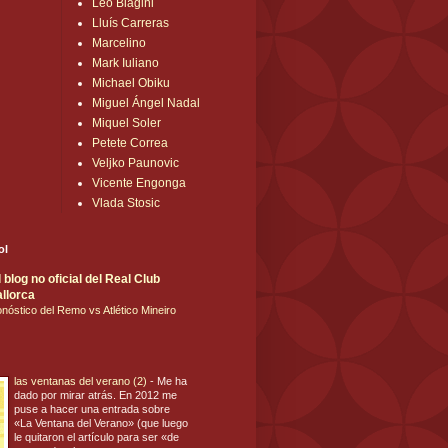
Leo Biagini
Lluís Carreras
Marcelino
Mark Iuliano
Michael Obiku
Miguel Ángel Nadal
Miquel Soler
Petete Correa
Veljko Paunovic
Vicente Engonga
Vlada Stosic
ol
blog no oficial del Real Club
llorca
nóstico del Remo vs Atlético Mineiro
las ventanas del verano (2)
-
Me ha
dado por mirar atrás. En 2012 me
puse a hacer una entrada sobre
«La Ventana del Verano» (que luego
le quitaron el artículo para ser «de