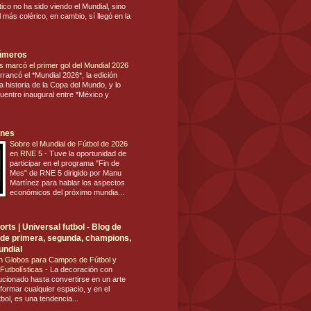
tico no ha sido viendo el Mundial, sino
 más colérico, en cambio, sí llegó en la
números
s marcó el primer gol del Mundial 2026
rrancó el *Mundial 2026*, la edición
 historia de la Copa del Mundo, y lo
cuentro inaugural entre *México y
ones
Sobre el Mundial de Fútbol de 2026
en RNE 5
-
Tuve la oportunidad de
participar en el programa "Fin de
Mes" de RNE 5 dirigido por Manu
Martínez para hablar los aspectos
económicos del próximo mundia...
rts | Universal futbol - Blog de
ol de primera, segunda, champions,
undial
n Globos para Campos de Fútbol y
Futbolísticas
-
La decoración con
ucionado hasta convertirse en un arte
formar cualquier espacio, y en el
tbol, es una tendencia...