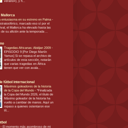
verano»), y h...
 Mallorca
ca entusiasma en su estreno en Palma
-
stratosférico, marcado eso sí por el
ival, el Mallorca ha elevado hasta las
n de su afición ante la temporada ...
ano
Tragedias Africanas: Abidjan 2009
-
EPISODIO 9 [Por Diego Martín
Yamus] Si se repasa el archivo de
artículos de esta sección, notarán
que varias tragedias en África
tienen que ver con avala...
e fútbol internacional
Máximos goleadores de la historia
de la Copa del Mundo
-
*Finalizada
la Copa del Mundo 2026, el título de
Máximo goleador de la historia ha
vuelto a cambiar de manos. Aquí un
repaso a quienes ostentaron ese
tít...
utbol
s
-
El momento más asombroso de mi