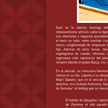
Ayer en la edición domingo del
interesantísimo
artículo sobre la figu
sus relaciones y negocios procede
el texto se trata, entre muchas co
macro conglomerado de empresas baj
hija.
Ademas
de otros temas, des
organigrama de mando, informes
regímenes más represivos del plan
reclamo (desde el propio
Barça
, los 
En el artículo, se menciona brevem
noticia en su día
.
Laporta
o su despa
Mijaíl
Djalalov
, que en el artículo l
atractiva, rica
Gulnara
Karimova
, hi
de
Zemorax
” el
holding
que os mencio
El bufete de abogados
Laport
de
Zeromax
el año pasado 