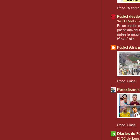
Hace 19 horas
Fútbol desde
3-0. El Mallor
En un partido e
pasotismo del r
nubes la ilusió
Hace 1 día
Fútbol Afric
Hace 3 días
Periodismo d
Hace 3 días
Diarios de F
El ’38’ del Len