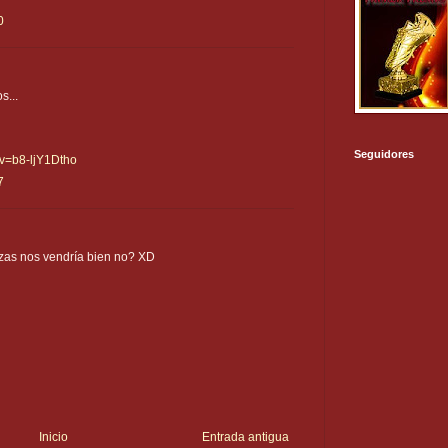
0
s...
Seguidores
?v=b8-ljY1Dtho
7
izas nos vendría bien no? XD
Inicio
Entrada antigua