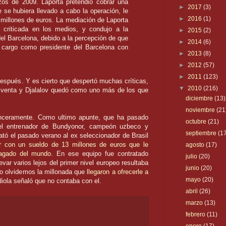
zos de 2009.
Laporta
pretendió cobrar una
►
2017
(3)
se hubiera llevado a cabo la operación, le
►
2016
(1)
 millones de euros. La mediación de
Laporta
criticada en los medios, y condujo a la
►
2015
(2)
del Barcelona, debido a la percepción de que
►
2014
(6)
cargo como presidente del Barcelona con
►
2013
(8)
►
2012
(57)
►
2011
(123)
 después. Y es cierto que despertó muchas críticas,
▼
2010
(216)
a venta y
Djalalov
quedó como uno más de los que
diciembre
(13)
noviembre
(21
sinceramente. Como ultimo apunte, que ha pasado
octubre
(21)
 el entrenador de
Bundyonor
, campeón
uzbeco
y
septiembre
(1
ató el pasado verano al
ex
seleccionador de Brasil
 con un sueldo de 13 millones de euros que le
agosto
(17)
pagado del mundo
. En ese equipo fue contratado
julio
(20)
var varios lejos del primer nivel europeo resultaba
junio
(20)
o olvidemos la millonada que l
legaron a ofrecerle a
mayo
(20)
iola
señaló que no contaba con el.
abril
(26)
marzo
(13)
febrero
(11)