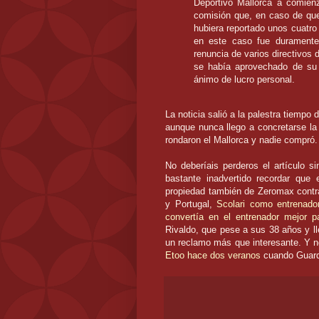
Deportivo
Mallorca
a comien
comisión que, en caso de que 
hubiera reportado unos cuatro
en este caso fue
duramente
renuncia de varios directivos 
se había aprovechado de su 
ánimo de lucro personal.
La noticia salió a la palestra tiempo
aunque nunca llego a concretarse l
rondaron el
Mallorca
y nadie compró.
No deberíais perderos el artículo 
bastante inadvertido recordar que
propiedad también de
Zeromax
contr
y Portugal,
Scolari
como entrenador
convertía en el entrenador mejor 
Rivaldo
, que pese a sus 38 años y lle
un reclamo más que interesante. Y n
Etoo
hace dos veranos
cuando
Guard