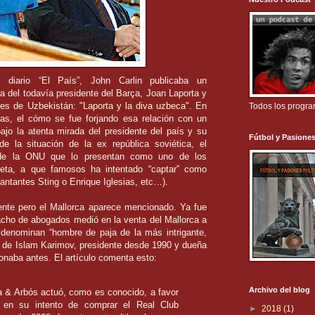
 diario “El País”,
John
Carlin
publicaba un
ra del todavía presidente del
Barça
,
Joan
Laporta
y
ntes de
Uzbekistán
: "
Laporta
y la diva
uzbeca
". En
Todos los progr
sas, el cómo se fue forjando esa relación con un
o la atenta mirada del presidente del país y su
Fútbol y Pasiones
de la situación de la
ex
república soviética, el
 de la
ONU
que lo presentan como uno de los
eta, a que famosos ha intentado “captar” como
cantantes
Sting
o Enrique Iglesias, etc…).
ente pero el
Mallorca
aparece mencionado. Ya
fue
cho de abogados medió en la venta del
Mallorca
a
o denominan “hombre de paja de la más intrigante,
ja de Islam
Karimov
, presidente desde 1990 y dueña
naba antes. El artículo comenta esto:
Archivo del blog
a
&
Arbós
actuó, como es conocido, a favor
en su intento de comprar el Real Club
►
2018
(1)