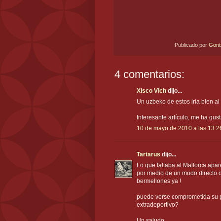
Publicado por
Gon
4 comentarios:
Xisco Vich
dijo...
Un uzbeko de estos iría bien al M
Interesante artículo, me ha gus
10 de mayo de 2010 a las 13:2
Tartarus
dijo...
Lo que faltaba al Mallorca apar
por medio de un modo directo o 
bermellones ya !
puede verse comprometida su p
extradeportivo?
Un saludo