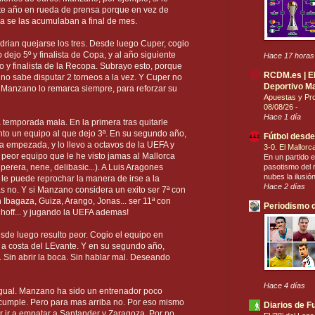
ste año en rueda de prensa porque en vez de
a se las acumulaban a final de mes.
rian quejarse los tres. Desde luego Cuper, cogio
dejo 5º y finalista de Copa, y al año siguiente
Hace 17 horas
ro y finalista de la Recopa. Subrayo esto, porque
RCDM.es | El 
o sabe disputar 2 torneos a la vez. Y Cuper no
Deportivo Ma
. Manzano lo remarca siempre, para reforzar su
Apuestas y Pro
08/08/26
-
Hace 1 día
temporada mala. En la primera tras quitarle
nto un equipo al que dejo 3ª. En su segundo año,
Fútbol desde
ga empezada, y lo llevo a octavos de la UEFA y
3-0. El Mallor
l peor equipo que le he visto jamas al Mallorca
En un partido e
pasotismo del r
 perera, nene, delibasic...). A Luis Aragones
nubes la ilusió
e puede reprochar la manera de irse a la
Hace 2 días
 no. Y si Manzano considera un exito ser 7ª con
 Ibagaza, Guiza, Arango, Jonas... ser 11ª con
Periodismo d
hoff... y jugando la UEFA ademas!
de luego resulto peor. Cogio el equipo en
 a costa del LEvante. Y en su segundo año,
. Sin abrir la boca. Sin hablar mal. Deseando
Hace 4 días
igual. Manzano ha sido un entrenador poco
 cumple. Pero para mas arriba no. Por eso mismo
Diarios de F
 ir a empatar a Santander y Zaragoza. Por no