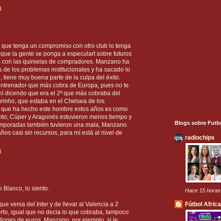
8
 que tenga un compromiso con otro club lo tenga
s que la gente se ponga a especulart sobre futuros
a con las quinielas de compradores. Manzano ha
as de los problemas institucionales y ha sacado lo
, tiene muy buena parte de la culpa del éxito.
entrenador que más cobra de Europa, pues no te
hí dicendo que era el 2º que más cobraba del
rinho, que estaba en el Chelsea de los
o que ha hecho este hombre estos años es como
to; Cúper y Aragonés estuvieron menos tiempo y
Blogs sobre Futb
emporadas también tuvieron una mala, Manzano
ños casi sin recursos, para mí está al nivel de
radiochips
6
 Blanco, lo siento.
Hace 15 horas
Fútbol Afric
e venia del Inter y de llevar al Valencia a 2
erto, igual que no decia lo que cobraba, tampoco
llones de euros. Manzano, por ejemplo, si le