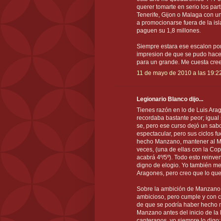
querer tomarte en serio los part
Tenerife, Gijon o Malaga con u
a promocionarse fuera de la is
paguen su 1,8 millones.
Siempre estara ese escalon po
impresion de que se pudo hacer
para un grande. Me cuesta creer
11 de mayo de 2010 a las 19:2
Legionario Blanco dijo...
Tienes razón en lo de Luis Ara
recordaba bastante peor; igual
se, pero ese curso dejó un sab
espectacular, pero sus ciclos fu
hecho Manzano, mantener al Ma
veces, (una de ellas con la Co
acabrá 4º/5º). Todo esto reinve
digno de elogio. Yo también m
Aragones, pero creo que lo que
Sobre la ambición de Manzano,
ambicioso, pero cumple y con c
de que se podría haber hecho má
Manzano antes del inicio de la 
canteranos, yo siempre lo digo: