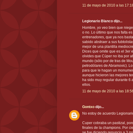
11 de mayo de 2010 a las 17:1
Legionario Blanco dijo...
Hombre, yo veo bien que niege
o no. Lo último que nos falta e
entrenadores, que ya nos bast
sabido abstraer a sus fubtolist
mejor de una plantilla mediocre
Dices que omite que es el 3er 
olvides que Cúper no iba por a
mundo (sólo por de tras de Mou
petrodólares de Abramovic). L
para que le hagan un monumen
aunque hicieron las mejores t
ha sido muy regular durante 6 a
ellos.
11 de mayo de 2010 a las 18:5
Gontxo
dijo...
No estoy de acuerdo Legionario
Cuper cobraba un pastizal, porqu
finales de la champions. Por ci
se fue diciendo renuncio a 3 mi