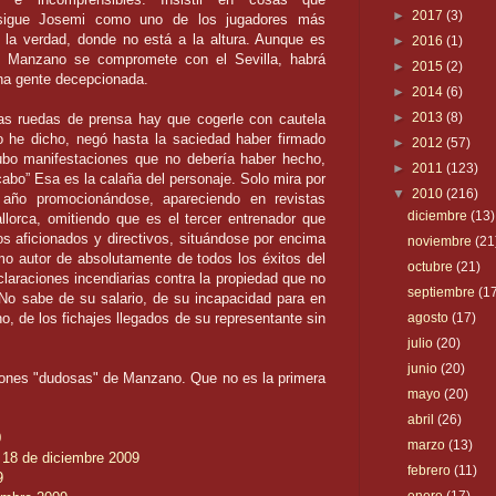
►
2017
(3)
sigue
Josemi
como uno de los jugadores más
 la verdad, donde no está a la altura. Aunque es
►
2016
(1)
liga, Manzano se compromete con el
Sevilla
, habrá
►
2015
(2)
ha gente decepcionada.
►
2014
(6)
►
2013
(8)
as ruedas de prensa hay que cogerle con cautela
 he dicho, negó hasta la saciedad haber firmado
►
2012
(57)
Hubo manifestaciones que no debería haber hecho,
►
2011
(123)
 cabo” Esa es la calaña del personaje. Solo mira por
▼
2010
(216)
l año
promocionándose
, apareciendo en revistas
diciembre
(13)
llorca
, omitiendo que es el tercer entrenador que
 aficionados y directivos, situándose por encima
noviembre
(21
o autor de absolutamente de todos los éxitos del
octubre
(21)
claraciones incendiarias contra la propiedad que no
septiembre
(1
 No sabe de su salario, de su incapacidad para en
no
, de los
fichajes
llegados de su
representante
sin
agosto
(17)
julio
(20)
junio
(20)
ones "dudosas" de Manzano. Que no es la primera
mayo
(20)
abril
(26)
0
marzo
(13)
 18 de diciembre 2009
febrero
(11)
9