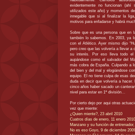
evidentemente
no funcionan (ahí 
utilizados este año) y momentos de
innegable que si al finalizar la 
motivos para enfadarse y habrá muc
Sobre que es una persona que en l
también lo sabemos. En 2003, ya lo
con el Atlético. Ayer mismo dijo “
pero creo que las volvería a llevar a
su interés. Por eso lleva todo e
aupándose como el salvador del
Ma
más cobra de España. Culpando a los
del bien y del mal y
elogiándose
com
equipo. El no tiene culpa de esas de
duda en decir que volvería a hacer.
cinco años haber sacado un
cantera
nivel para estar en 1ª división…
Por cierto dejo por
aqui
otras actuaci
vez que miente:
¿Quien miente?, 23 abril 2010
Cuatros
días
de enero, 11 enero 201
Manzano y su
función
de entrenador,
No es eso
Goyo
, 9 de diciembre 200