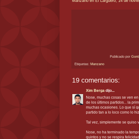
Manzano en El Larguero, 14 de novi
Publicado por
Gon
Etiquetas:
Manzano
19 comentarios:
Xim Berga
dijo...
Nose, muchas cosas se ven en e
de los últimos partidos... la pr
muchas ocasiones. Lo que sí q
partido tan a lo loco como lo hi
Tal vez, simplemente se quiso ve
Nose, no ha terminado la temp
quintos y no se respira felicid