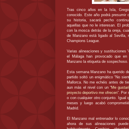
Tras cinco años en la Isla,
Grego
conocido. Este año podrá presumir 
su historia, sacará pecho continu
aquellas que no le interesan. El pro
con la mosca detrás de la oreja, cu
de Manzano está ligado al
Sevilla
, 
Champions
League
.
Varias alineaciones y
sustituciones
“
el Málaga han provocado que en 
Manzano la etiqueta de sospechoso.
Esta semana Manzano ha querido desv
partido soltó un enigmático “No sien
Mallorca
. No me echéis antes de tie
aun más el nivel con un “
Me gustar
proyecto deportivo me ofrecen
”. Por
o con cualquier otro conjunto. Igua
meses y luego acabó
comprometi
Madrid.
El Manzano mal entrenador lo cono
ahora de sus alineaciones pued
habitualmente
. Cambios absurdos