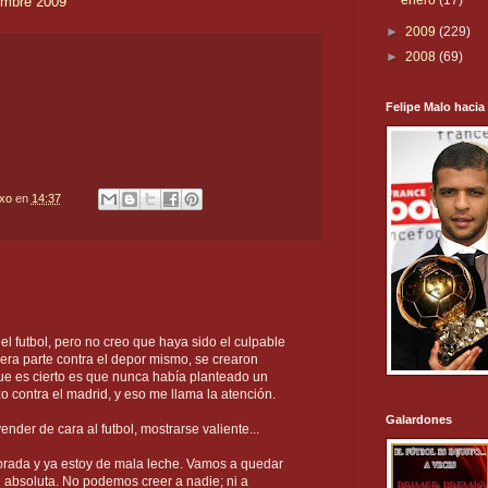
enero
(17)
embre 2009
►
2009
(229)
►
2008
(69)
Felipe Malo hacia
txo
en
14:37
l futbol, pero no creo que haya sido el culpable
imera parte contra el depor mismo, se crearon
ue es cierto es que nunca había planteado un
zo contra el madrid, y eso me llama la atención.
Galardones
nder de cara al futbol, mostrarse valiente...
orada y ya estoy de mala leche. Vamos a quedar
ad absoluta. No podemos creer a nadie; ni a