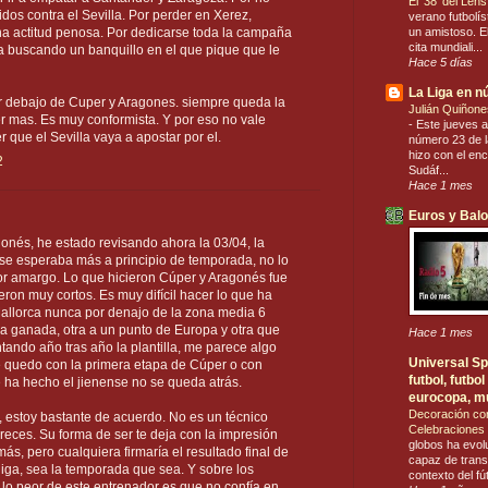
El ’38’ del Len
idos contra el Sevilla. Por perder en Xerez,
verano futbolís
un amistoso. El
na actitud penosa. Por dedicarse toda la campaña
cita mundiali...
la buscando un banquillo en el que pique que le
Hace 5 días
La Liga en 
r debajo de Cuper y Aragones. siempre queda la
Julián Quiñone
 mas. Es muy conformista. Y por eso no vale
-
Este jueves a
 que el Sevilla vaya a apostar por el.
número 23 de la
hizo con el en
2
Sudáf...
Hace 1 mes
Euros y Bal
gonés, he estado revisando ahora la 03/04, la
 se esperaba más a principio de temporada, no lo
or amargo. Lo que hicieron Cúper y Aragonés fue
eron muy cortos. Es muy difícil hacer lo que ha
llorca nunca por denajo de la zona media 6
pa ganada, otra a un punto de Europa y otra que
Hace 1 mes
ntando año tras año la plantilla, me parece algo
Universal Spo
e quedo con la primera etapa de Cúper o con
futbol, futb
 ha hecho el jienense no se queda atrás.
eurocopa, m
Decoración co
 estoy bastante de acuerdo. No es un técnico
Celebraciones 
reces. Su forma de ser te deja con la impresión
globos ha evol
s, pero cualquiera firmaría el resultado final de
capaz de trans
liga, sea la temporada que sea. Y sobre los
contexto del fú
 lo peor de este entrenador es que no confía en