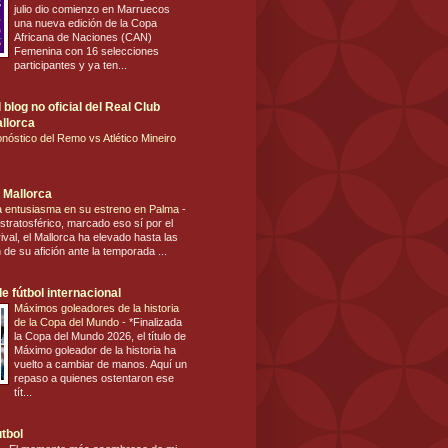
julio dio comienzo en Marruecos
una nueva edición de la Copa
Africana de Naciones (CAN)
Femenina con 16 selecciones
participantes y ya ten...
blog no oficial del Real Club
llorca
nóstico del Remo vs Atlético Mineiro
 Mallorca
ca entusiasma en su estreno en Palma
-
stratosférico, marcado eso sí por el
ival, el Mallorca ha elevado hasta las
n de su afición ante la temporada ...
e fútbol internacional
Máximos goleadores de la historia
de la Copa del Mundo
-
*Finalizada
la Copa del Mundo 2026, el título de
Máximo goleador de la historia ha
vuelto a cambiar de manos. Aquí un
repaso a quienes ostentaron ese
tít...
utbol