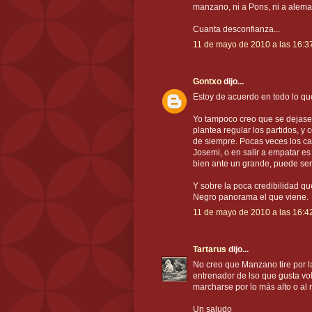
manzano, ni a Pons, ni a alemany,
Cuanta desconfianza...
11 de mayo de 2010 a las 16:3
Gontxo
dijo...
Estoy de acuerdo en todo lo qu
Yo tampoco creo que se dejase
plantea regular los partidos, y
de siempre. Pocas veces los ca
Josemi, o en salir a empatar e
bien ante un grande, puede ser.
Y sobre la poca credibilidad qu
Negro panorama el que viene.
11 de mayo de 2010 a las 16:4
Tartarus
dijo...
No creo que Manzano tire por la
entrenador de lso que gusta vo
marcharse por lo más alto o al 
Un saludo