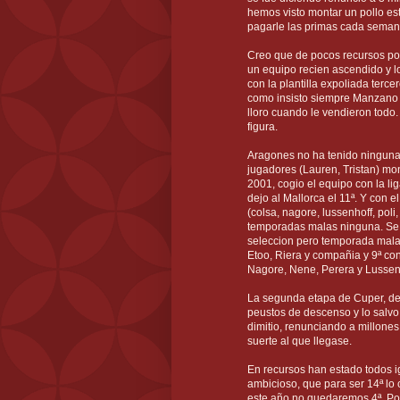
hemos visto montar un pollo e
pagarle las primas cada seman
Creo que de pocos recursos pod
un equipo recien ascendido y lo 
con la plantilla expoliada terce
como insisto siempre Manzano n
lloro cuando le vendieron todo
figura.
Aragones no ha tenido ninguna 
jugadores (Lauren, Tristan) mo
2001, cogio el equipo con la li
dejo al Mallorca el 11ª. Y con e
(colsa, nagore, lussenhoff, poli,
temporadas malas ninguna. Se l
seleccion pero temporada malas
Etoo, Riera y compañia y 9ª con
Nagore, Nene, Perera y Lussen
La segunda etapa de Cuper, des
peustos de descenso y lo salvo
dimitio, renunciando a millones
suerte al que llegase.
En recursos han estado todos 
ambicioso, que para ser 14ª lo
este año no quedaremos 4ª. Por