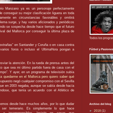
rio
Manzano ya es un personaje
perfectamente
de conseguir su mejor
clasificación
liguera
en toda
amente en circunstancias favorables y omitirá
blema surge, y hay varios aficionados y periódicos
ando se sospecha desde hace tiempo que el futuro
rival del
Mallorca
por conseguir la última plaza de
Todos los progr
extrañas” en Santander y Coruña o en casa contra
varios foros o incluso el
UltimaHora
pongan a
Fútbol y Pasiones
iar la atención. En la rueda de prensa antes del
to que sea mi último partido fuera de casa con el
mpo”. Y ayer, en un programa de televisión subía
ía quedarme en el
Mallorca
pero quiero saber qué
 supuesto negó cualquier compromiso con el
Sevilla
l que en 2003 negaba, aunque se sabía desde hacía
éndose
, que tenía un acuerdo con el Atlético de
cemos desde hace muchos años, por lo que dudar
Archivo del blog
e ser temerario. Es simplemente lo que hace
►
2018
(1)
 e incomprensibles. Insistir en cosas que