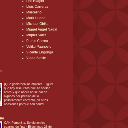
Leo Biagini
Lluís Carreras
Marcelino
Mark Iuliano
Michael Obiku
Miguel Ángel Nadal
Miquel Soler
Petete Correa
Veljko Paunovic
Vicente Engonga
Vlada Stosic
ol
¡Que gobiernen las mujeres!
-
Igual
que hay discursos que se hacían
antes y que ahora no se hacen —
algunos por presión de lo
políticamente correcto, en otras
ocasiones porque son pantal...
ano
CAN Femenina: Se vienen los
cuartos de final
-
El domingo 26 de