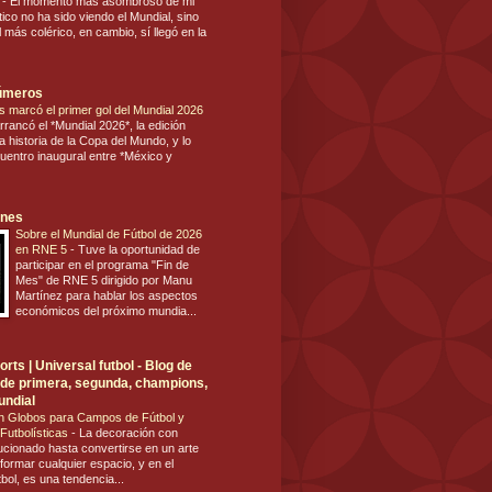
s
-
El momento más asombroso de mi
tico no ha sido viendo el Mundial, sino
 más colérico, en cambio, sí llegó en la
números
s marcó el primer gol del Mundial 2026
rrancó el *Mundial 2026*, la edición
 historia de la Copa del Mundo, y lo
cuentro inaugural entre *México y
ones
Sobre el Mundial de Fútbol de 2026
en RNE 5
-
Tuve la oportunidad de
participar en el programa "Fin de
Mes" de RNE 5 dirigido por Manu
Martínez para hablar los aspectos
económicos del próximo mundia...
rts | Universal futbol - Blog de
ol de primera, segunda, champions,
undial
n Globos para Campos de Fútbol y
Futbolísticas
-
La decoración con
ucionado hasta convertirse en un arte
formar cualquier espacio, y en el
tbol, es una tendencia...