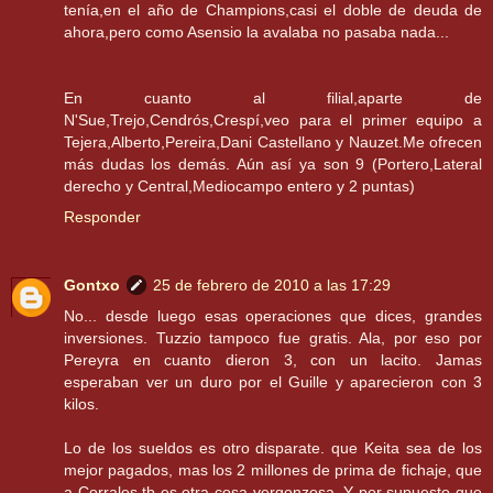
tenía,en el año de Champions,casi el doble de deuda de
ahora,pero como Asensio la avalaba no pasaba nada...
En cuanto al filial,aparte de
N'Sue,Trejo,Cendrós,Crespí,veo para el primer equipo a
Tejera,Alberto,Pereira,Dani Castellano y Nauzet.Me ofrecen
más dudas los demás. Aún así ya son 9 (Portero,Lateral
derecho y Central,Mediocampo entero y 2 puntas)
Responder
Gontxo
25 de febrero de 2010 a las 17:29
No... desde luego esas operaciones que dices, grandes
inversiones. Tuzzio tampoco fue gratis. Ala, por eso por
Pereyra en cuanto dieron 3, con un lacito. Jamas
esperaban ver un duro por el Guille y aparecieron con 3
kilos.
Lo de los sueldos es otro disparate. que Keita sea de los
mejor pagados, mas los 2 millones de prima de fichaje, que
a Corrales tb es otra cosa vergonzosa. Y por supuesto que