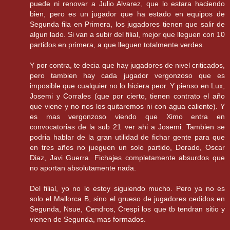
puede ni renovar a Julio Alvarez, que lo estara haciendo
bien, pero es un jugador que ha estado en equipos de
Segunda fila en Primera, los jugadores tienen que salir de
algun lado. Si van a subir del filial, mejor que lleguen con 10
partidos en primera, a que lleguen totalmente verdes.
Y por contra, te decia que hay jugadores de nivel criticados,
pero tambien hay cada jugador vergonzoso que es
imposible que cualquier no lo hiciera peor. Y pienso en Lux,
Josemi y Corrales (que por cierto, tienen contrato el año
que viene y no nos los quitaremos ni con agua caliente). Y
es mas vergonzoso viendo que Ximo entra en
convocatorias de la sub 21 ver ahi a Josemi. Tambien se
podria hablar de la gran utilidad de fichar gente para que
en tres años no jueguen un solo partido, Dorado, Oscar
Diaz, Javi Guerra. Fichajes completamente absurdos que
no aportan absolutamente nada.
Del filial, yo no lo estoy siguiendo mucho. Pero ya no es
solo el Mallorca B, sino el grueso de jugadores cedidos en
Segunda, Nsue, Cendros, Crespi los que tb tendran sitio y
vienen de Segunda, mas formados.