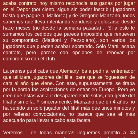
acaba contrato, hoy mismo reconocía sus ganas por jugar
en el
Depor
(por cierto, sigue sin poder inscribir jugadores
hasta que pague al
Mallorca
) y de
Gregorio
Manzano, todos
sabemos que lleva intentando venderse y colocarse desde
hace meses (no desde la semana pasada)… Si a esto le
sumamos los cedidos que parece imposible que renueven
su compromiso (
Mattioni
y
Pezzolano
), son varios los
jugadores que pueden acabar sobrando. Solo
Martí
, acaba
contrato, pero parece con opciones de renovar por
compromiso con el club.
La prensa publicaba que
Alemany
iba a pedir al entrenador
que utilizara jugadores del filial para que se fogueasen de
cara al año que viene
. Con esto,
supuestamente
, se tiraba
por la borda las aspiraciones de entrar en Europa. Pero yo
creo que estas van a ir desapareciendo solas, con gente del
filial y sin ella. Y sinceramente, Manzano que en 4 años no
ha subido un solo jugador del filial más que unos minutos y
por rellenar convocatorias, no parece que sea el más
adecuado para llevar a cabo esta faceta.
Veremos… de todas maneras lleguemos
prontito
a 43