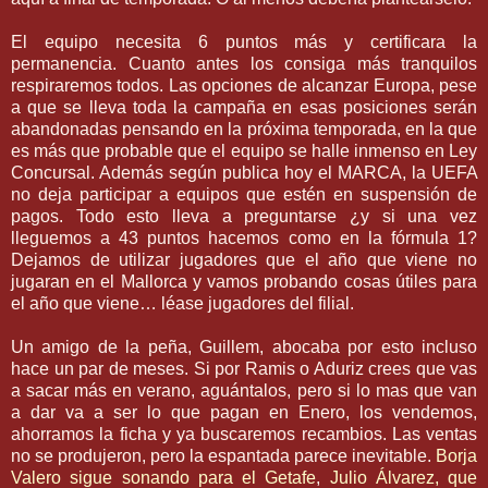
El equipo necesita 6 puntos más y certificara la
permanencia. Cuanto antes los consiga más tranquilos
respiraremos
todos. Las opciones de alcanzar Europa, pese
a que se lleva toda la campaña en esas posiciones serán
abandonadas pensando en la próxima temporada, en la que
es más que probable que el equipo se halle inmenso en Ley
Concursal
. Además según publica hoy el MARCA, la
UEFA
no deja participar a equipos que estén en suspensión de
pagos. Todo esto lleva a preguntarse ¿y si una vez
lleguemos a 43 puntos hacemos como en la fórmula 1?
Dejamos de utilizar jugadores que el año que viene no
jugaran en el
Mallorca
y vamos probando cosas útiles para
el año que viene… léase jugadores del filial.
Un amigo de la peña,
Guillem
, abocaba por esto incluso
hace un par de meses. Si por
Ramis
o
Aduriz
crees que vas
a sacar más en verano,
aguántalos
, pero si lo mas que van
a dar va a ser lo que pagan en Enero, los vendemos,
ahorramos la ficha y ya buscaremos recambios. Las ventas
no se produjeron, pero la espantada parece inevitable.
Borja
Valero
sigue sonando para el
Getafe
,
Julio
Álvarez
, que