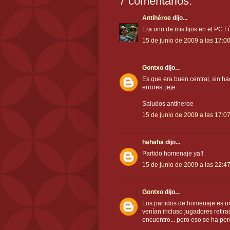
7 comentarios:
Antihéroe
dijo...
Era uno de mis fijos en el PC F
15 de junio de 2009 a las 17:0
Gontxo
dijo...
Es que era buen central, sin hac
errores, jeje.
Saludos antiheroe
15 de junio de 2009 a las 17:0
hahaha
dijo...
Partido homenaje ya!!
15 de junio de 2009 a las 22:4
Gontxo
dijo...
Los partidos de homenaje es un
venían incluso jugadores retir
encuentro... pero eso se ha per