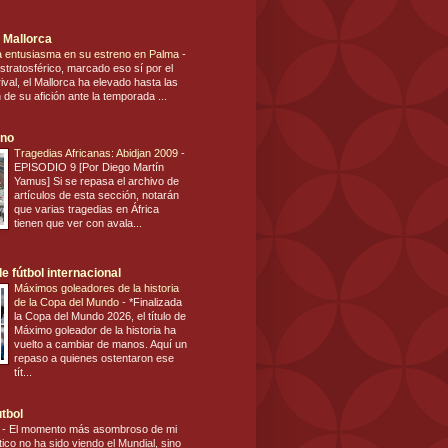
 Mallorca
ca entusiasma en su estreno en Palma
-
stratosférico, marcado eso sí por el
ival, el Mallorca ha elevado hasta las
n de su afición ante la temporada ...
ano
Tragedias Africanas: Abidjan 2009
-
EPISODIO 9 [Por Diego Martín
Yamus] Si se repasa el archivo de
artículos de esta sección, notarán
que varias tragedias en África
tienen que ver con avala...
e fútbol internacional
Máximos goleadores de la historia
de la Copa del Mundo
-
*Finalizada
la Copa del Mundo 2026, el título de
Máximo goleador de la historia ha
vuelto a cambiar de manos. Aquí un
repaso a quienes ostentaron ese
tít...
utbol
s
-
El momento más asombroso de mi
tico no ha sido viendo el Mundial, sino