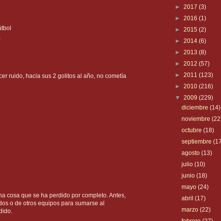
►
2017
(3)
►
2016
(1)
útbol
►
2015
(2)
0
►
2014
(6)
►
2013
(8)
►
2012
(57)
►
2011
(123)
er ruido, hacia sus 2 golitos al año, no cometía
►
2010
(216)
▼
2009
(229)
diciembre
(14)
7
noviembre
(22
octubre
(18)
septiembre
(1
agosto
(13)
7
julio
(10)
junio
(18)
mayo
(24)
a cosa que se ha perdido por completo. Antes,
abril
(17)
ados o de otros equipos para sumarse al
marzo
(22)
dido.