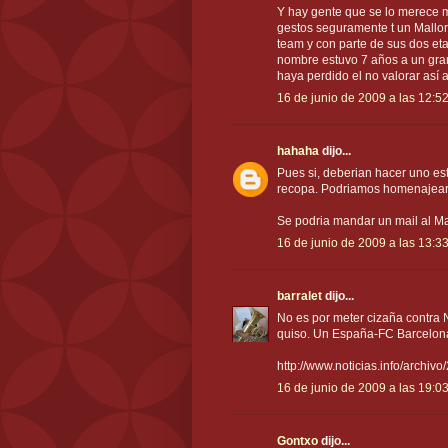
Y hay gente que se lo merece m
gestos seguramente t un Mallo
team y con parte de sus dos et
nombre estuvo 7 años a un gran
haya perdido el no valorar así 
16 de junio de 2009 a las 12:5
hahaha
dijo...
Pues si, deberian hacer uno es
recopa. Podriamos homenajear 
Se podria mandar un mail al Mall
16 de junio de 2009 a las 13:3
barralet
dijo...
No es por meter cizaña contra 
quiso. Un España-FC Barcelona
http://www.noticias.info/arc
16 de junio de 2009 a las 19:0
Gontxo
dijo...