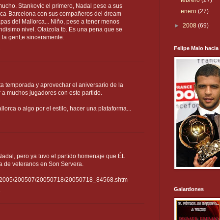
febrero
(27)
ucho. Stankovic el primero, Nadal pese a sus
enero
(27)
rca-Barcelona con sus compañeros del dream
apas del Mallorca... Niño, pese a tener menos
►
2008
(69)
disimo nivel. Olaizola tb. Es una pena que se
a la gent,e sinceramente.
2
Felipe Malo hacia
ta temporada y aprovechar el aniversario de la
a muchos jugadores con este partido.
orca o algo por el estilo, hacer una plataforma...
3
Nadal, pero ya tuvo el partido homenaje que ÉL
 de veteranos en Son Servera.
hivo/2005/200507/20050718/20050718_84568.shtm
Galardones
3