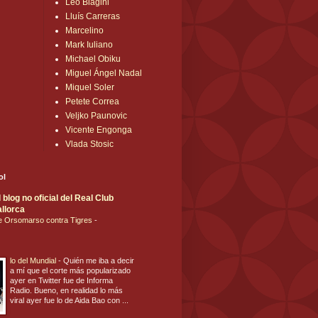
Leo Biagini
Lluís Carreras
Marcelino
Mark Iuliano
Michael Obiku
Miguel Ángel Nadal
Miquel Soler
Petete Correa
Veljko Paunovic
Vicente Engonga
Vlada Stosic
ol
blog no oficial del Real Club
llorca
de Orsomarso contra Tigres
-
lo del Mundial
-
Quién me iba a decir
a mí que el corte más popularizado
ayer en Twitter fue de Informa
Radio. Bueno, en realidad lo más
viral ayer fue lo de Aida Bao con ...