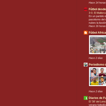
Hace 14 horas
Fútbol desde
3-0. El Mallor
En un partido e
pasotismo del r
nubes la ilusió
Hace 16 horas
Fútbol Afric
Hace 2 días
Periodismo d
Hace 2 días
Diarios de F
El ’38’ del Len
verano futbolís