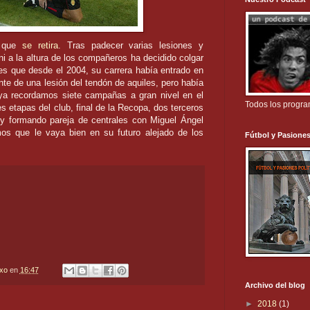
y que
se retira
. Tras padecer varias lesiones y
i a la altura de los compañeros ha decidido colgar
es que desde el 2004, su carrera había entrado en
nte de una lesión del tendón de aquiles, pero había
 ya recordamos siete campañas a gran nivel en el
Todos los progr
s etapas del club, final de la Recopa, dos terceros
y formando pareja de centrales con Miguel Ángel
os que le vaya bien en su futuro alejado de los
Fútbol y Pasiones
txo
en
16:47
Archivo del blog
►
2018
(1)