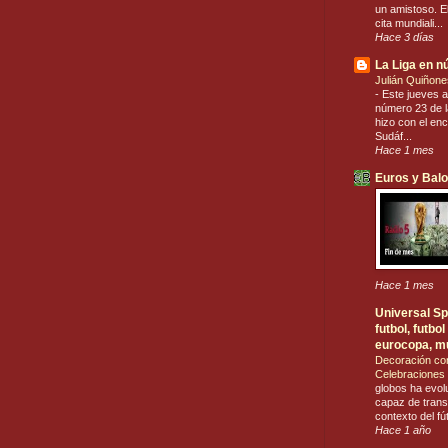
un amistoso. El
cita mundiali...
Hace 3 días
La Liga en 
Julián Quiñone
-
Este jueves a
número 23 de la
hizo con el en
Sudáf...
Hace 1 mes
Euros y Bal
Hace 1 mes
Universal Spo
futbol, futb
eurocopa, m
Decoración co
Celebraciones 
globos ha evol
capaz de trans
contexto del fú
Hace 1 año