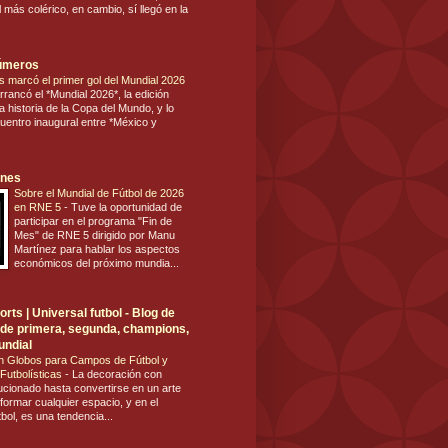
 más colérico, en cambio, sí llegó en la
números
s marcó el primer gol del Mundial 2026
rrancó el *Mundial 2026*, la edición
 historia de la Copa del Mundo, y lo
cuentro inaugural entre *México y
ones
Sobre el Mundial de Fútbol de 2026
en RNE 5
-
Tuve la oportunidad de
participar en el programa "Fin de
Mes" de RNE 5 dirigido por Manu
Martínez para hablar los aspectos
económicos del próximo mundia...
rts | Universal futbol - Blog de
ol de primera, segunda, champions,
undial
n Globos para Campos de Fútbol y
Futbolísticas
-
La decoración con
ucionado hasta convertirse en un arte
formar cualquier espacio, y en el
tbol, es una tendencia...