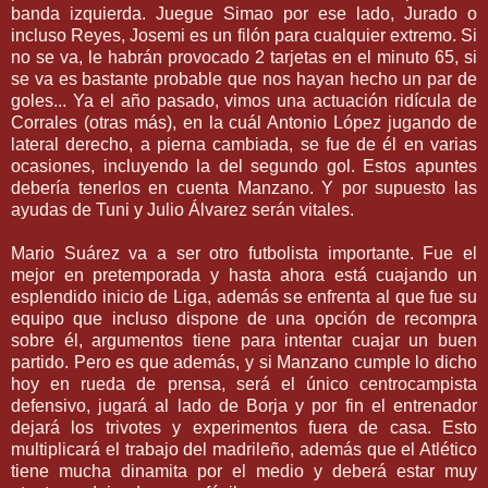
banda izquierda. Juegue
Simao
por ese lado, Jurado o
incluso Reyes,
Josemi
es un filón para cualquier extremo. Si
no se va, le habrán provocado 2 tarjetas en el minuto 65, si
se va es bastante probable que nos hayan hecho un par de
goles... Ya el año pasado, vimos una actuación
ridícula
de
Corrales (otras más), en la cuál Antonio
López
jugando de
lateral derecho, a pierna cambiada, se fue de él en varias
ocasiones, incluyendo la del segundo gol. Estos apuntes
debería tenerlos en cuenta Manzano. Y por supuesto las
ayudas de
Tuni
y Julio
Álvarez
serán vitales.
Mario
Suárez
va a ser otro futbolista importante. Fue el
mejor en
pretemporada
y hasta ahora está cuajando un
esplendido inicio de Liga, además se enfrenta al que fue su
equipo que incluso dispone de una opción de
recompra
sobre él, argumentos tiene para intentar cuajar un buen
partido. Pero es que además, y si Manzano cumple lo dicho
hoy en rueda de prensa, será el único
centrocampista
defensivo, jugará al lado de
Borja y
por fin el entrenador
dejará los
trivotes
y experimentos fuera de casa. Esto
multiplicará el trabajo del madrileño, además que el Atlético
tiene mucha dinamita por el medio y deberá estar muy