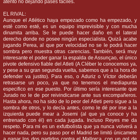
atento no dejando pases fáciles.
EL RIVAL:
Aunque el Atlético haya empezado
como
ha empezado, y
esté como esté, es un equipo imprevisible y con mucha
dinamita arriba. Se le puede hacer daño en el lateral
derecho donde no posee ningún especialista. Quizá acabe
jugando
Perea
, al que por velocidad no se le podrá hacer
sombra pero muestra otras carencias. También, será muy
interesante el poder ganar la espalda de
Assunçao
, el único
pivote
defensivo
fiable del
Atleti
(A
Cléber
le conocemos ya,
y pese a su gran segunda vuelta, sabemos que a la hora de
defender va
justito
). Para eso, o
Aduriz
o Víctor deberán
retrasarse un
poco
, ya que no tenemos el
mediapunta
especifico en ese puesto. Por último sería interesante que
Jurado no le de por
reivindicarse
ante sus
excompañeros
.
Hasta ahora, no ha sido de lo peor
del
Atleti
pero sigue a la
sombra de otros, y lo decía antes, como le dé por irse a la
izquierda puede mear a
Josemi
(al que ya conoce y ha
entrenado con él) en cada jugada. Incluso Reyes me da
respeto. Para mi es un
exfutbolista
que ya nunca volverá a
hacer nada, pero su paso por el Madrid se limitó únicamete
a ganar los dos
partidos
contra el
Mallorca
, con un gol de