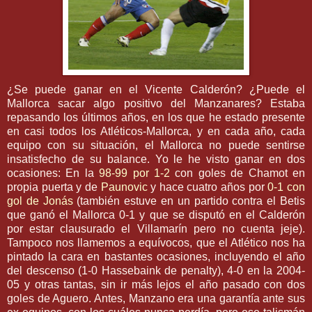
¿Se puede ganar en el Vicente Calderón? ¿Puede el
Mallorca
sacar algo positivo del Manzanares? Estaba
repasando los últimos años, en los que he estado presente
en casi todos los Atléticos-
Mallorca
, y en cada año, cada
equipo con su situación, el
Mallorca
no puede sentirse
insatisfecho de su balance. Yo le he visto ganar en dos
ocasiones: En la
98-99 por 1-2
con goles de
Chamot
en
propia puerta y de
Paunovic
y hace
cuatro
años por
0-1 con
gol de
Jonás
(también estuve en un partido contra el
Betis
que ganó el
Mallorca
0-1 y que se disputó en el Calderón
por estar clausurado el
Villamarín pero no cuenta jeje
).
Tampoco nos llamemos a
equívocos
, que el Atlético nos ha
pintado la cara en bastantes ocasiones, incluyendo el año
del descenso (1-0
Hassebaink
de
penalty
), 4-0 en la 2004-
05 y otras tantas, sin ir más lejos el año pasado con dos
goles de Aguero. Antes, Manzano era una garantía ante sus