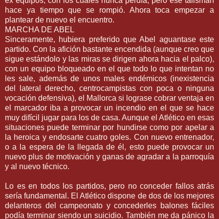
ex
equipos, con los cuáles nunca perdía, pero ese
talismán
hace ya tiempo que se rompió. Ahora toca empezar a
plantear de nuevo el encuentro.
MARCHA DE
ABEL
Sinceramente, hubiera preferido que
Abel
aguantase este
partido. Con la afición bastante encendida (aunque creo que
sigue
estándolo
y las miras se dirigen ahora hacia el palco),
con un equipo bloqueado en el que todo lo que intentan no
les sale, además de unos males
endémicos
(
inexistencia
del lateral derecho,
centrocampistas
con poca o ninguna
vocación defensiva), el
Mallorca
si lograse cobrar ventaja en
el marcador iba a provocar un incendio en el que se hace
muy
difícil
jugar para los de casa. Aunque el Atlético en esas
situaciones puede terminar por hundirse como por apelar a
la heroica y endosarte cuatro goles. Con nuevo entrenador,
o a la espera de la llegada de
él
, esto puede provocar un
nuevo plus de motivación y ganas de agradar a la parroquía
y al nuevo técnico.
Lo es en todos los partidos, pero no conceder fallos atrás
sería fundamental. El Atlético dispone de dos de los mejores
delanteros del campeonato
y concederles
balones fáciles
podía terminar siendo un suicidio. También me da
pánico
la