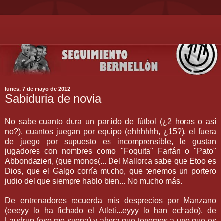
lunes, 7 de mayo de 2012
Sabiduria de novia
No sabe cuanto dura un partido de fútbol (¿2 horas o así
no?), cuantos juegan por equipo (ehhhhhh, ¿15?), el fuera
de juego por supuesto es incomprensible, le gustan
jugadores con nombres como "Foquita" Farfán o "Pato"
Abbondazieri, (que monos(... Del Mallorca sabe que Etoo es
Dios, que el Galgo corría mucho, que tenemos un portero
judio del que siempre hablo bien... No mucho más.
De entrenadores recuerda mis desprecios por Manzano
(eeeyy lo ha fichado el Atleti...eyyy lo han echado), de
Laudrup (ese me suena) y ahora que tenemos a uno que es