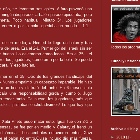
 año, se levantan tres goles. Alfaro provocó una
on ningún disparador a balón parado ejecutaba, pero
meta. Poco habitual. Minuto 34. Los jugadores
 correr a por la bola. quedaba un mundo... 1-1...
 de en medio, a Hemed le llegó un balon y tras
Todos los progr
a del area. Era el 2-1. Primer gol del israelí sin ser
 bueno. Lo celebraron como locos. Era el 35... el
vo, los jugadores, corrieron a por la bola. Se puede
Fútbol y Pasiones
 cara. Y eso hacían.
orner en el 39. Otro de los grandes handicaps del
a y Nunes empalmó un cabezazo imparable. No hizo
zó un beso y disfrutó del tanto. En 6 meses solo
aía una responsabilidad gorda y cumplió. Jugó
 tercer tanto. De nuevo, los jugadores, más que
edio... ¡Estaban enchufadisimos! Lo que hay que
 Xabi Prieto pudo matar esto. Igual fue con 2-1 o
fensas, se fue por en medio y Calatayud frenó un
Archivo del blog
 dinámica... Los centrales estuvieron lentos, Xavi
►
2018
(1)
e el balón no entró.Quiza incluso dio más fuerza.