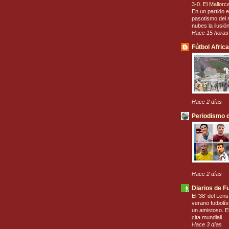
3-0. El Mallor
En un partido e
pasotismo del r
nubes la ilusió
Hace 15 horas
Fútbol Afric
Hace 2 días
Periodismo d
Hace 2 días
Diarios de F
El ’38’ del Len
verano futbolís
un amistoso. El
cita mundiali...
Hace 3 días