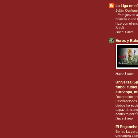
La Liga en 
Julián Quiñone
-
Este jueves a
número 23 de la
hizo con el en
Sudáf...
Hace 1 mes
Euros y Bal
Hace 1 mes
Universal Spo
futbol, futb
eurocopa, m
Decoración co
Celebraciones 
globos ha evol
capaz de trans
contexto del fú
Hace 1 año
El Enganche
Berlín: La ver
verdadera Cult