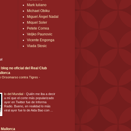
Mark Iuliano
Michael Obiku
Miguel Ángel Nadal
Miquel Soler
Petete Correa
Veljko Paunovic
Vicente Engonga
Vlada Stosic
ol
blog no oficial del Real Club
llorca
de Orsomarso contra Tigres
-
lo del Mundial
-
Quién me iba a decir
a mí que el corte más popularizado
ayer en Twitter fue de Informa
Radio. Bueno, en realidad lo más
viral ayer fue lo de Aida Bao con ...
 Mallorca