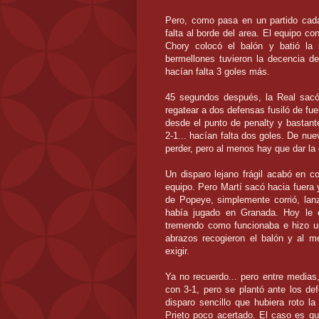
Pero, como pasa en un partido cada
falta al borde del area. El equipo c
Chory colocó el balón y batió la 
bermellones tuvieron la decencia de
hacían falta 3 goles más.
45 segundos después, la Real sacó
regatear a dos defensas fusiló de fuer
desde el punto de penalty y bastante
2-1... hacían falta dos goles. De nue
perder, pero al menos hay que dar la
Un disparo lejano frágil acabó en c
equipo. Pero Martí sacó hacia fuer
de Popeye, simplemente corrió, lan
había jugado en Granada. Hoy le c
tremendo como funcionaba e hizo un
abrazos recogieron el balón y al m
exigir.
Ya no recuerdo... pero entre medias,
con 3-1, pero se plantó ante los de
disparo sencillo que hubiera roto la
Prieto poco acertado. El caso es qu