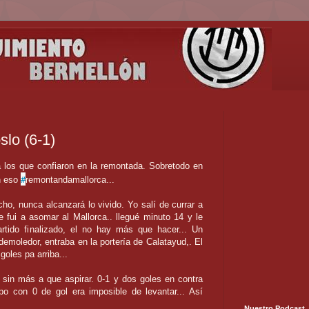
slo (6-1)
a los que confiaron en la remontada. Sobretodo en
#
an eso
remontandamallorca...
ho, nunca alcanzará lo vivido. Yo salí de currar a
 fui a asomar al Mallorca.. llegué minuto 14 y le
artido finalizado, el no hay más que hacer... Un
demoledor, entraba en la portería de Calatayud,. El
goles pa arriba...
 sin más a que aspirar. 0-1 y dos goles en contra
o con 0 de gol era imposible de levantar... Así
Nuestro Podcast