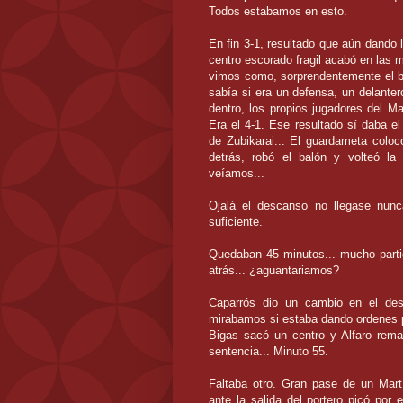
Todos estabamos en esto.
En fin 3-1, resultado que aún dando 
centro escorado fragil acabó en las ma
vimos como, sorprendentemente el ba
sabía si era un defensa, un delantero
dentro, los propios jugadores del M
Era el 4-1. Ese resultado sí daba e
de Zubikarai... El guardameta coloc
detrás, robó el balón y volteó la
veíamos...
Ojalá el descanso no llegase nunc
suficiente.
Quedaban 45 minutos... mucho parti
atrás... ¿aguantariamos?
Caparrós dio un cambio en el des
mirabamos si estaba dando ordenes p
Bigas sacó un centro y Alfaro remató
sentencia... Minuto 55.
Faltaba otro. Gran pase de un Mart
ante la salida del portero picó por