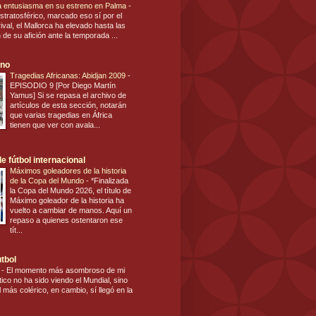
ca entusiasma en su estreno en Palma
-
stratosférico, marcado eso sí por el
ival, el Mallorca ha elevado hasta las
n de su afición ante la temporada ...
ano
Tragedias Africanas: Abidjan 2009
-
EPISODIO 9 [Por Diego Martín
Yamus] Si se repasa el archivo de
artículos de esta sección, notarán
que varias tragedias en África
tienen que ver con avala...
e fútbol internacional
Máximos goleadores de la historia
de la Copa del Mundo
-
*Finalizada
la Copa del Mundo 2026, el título de
Máximo goleador de la historia ha
vuelto a cambiar de manos. Aquí un
repaso a quienes ostentaron ese
tít...
utbol
s
-
El momento más asombroso de mi
tico no ha sido viendo el Mundial, sino
 más colérico, en cambio, sí llegó en la