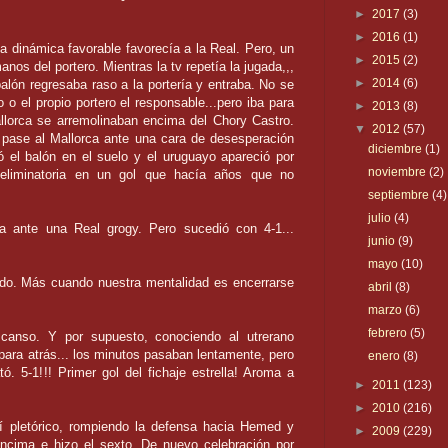
►
2017
(3)
►
2016
(1)
la dinámica favorable favorecía a la Real. Pero, un
►
2015
(2)
nos del portero. Mientras la tv repetía la jugada,,,
►
2014
(6)
lón regresaba raso a la portería y entraba. No se
 o el propio portero el responsable...pero iba para
►
2013
(8)
allorca se arremolinaban encima del Chory Castro.
▼
2012
(57)
l pase al Mallorca ante una cara de desesperación
diciembre
(1)
ó el balón en el suelo y el uruguayo apareció por
noviembre
(2)
 eliminatoria en un gol que hacía años que no
septiembre
(4)
julio
(4)
a ante una Real grogy. Pero sucedió con 4-1...
junio
(9)
mayo
(10)
do. Más cuando nuestra mentalidad es encerrarse
abril
(8)
marzo
(6)
febrero
(5)
canso. Y por supuesto, conociendo al utrerano
ara atrás... los minutos pasaban lentamente, pero
enero
(8)
. 5-1!!! Primer gol del fichaje estrella! Aroma a
►
2011
(123)
►
2010
(216)
í pletórico, rompiendo la defensa hacia Hemed y
►
2009
(229)
 encima e hizo el sexto. De nuevo celebración por