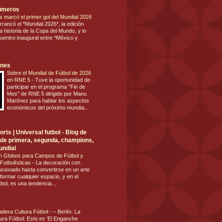
números
s marcó el primer gol del Mundial 2026
rrancó el *Mundial 2026*, la edición
 historia de la Copa del Mundo, y lo
cuentro inaugural entre *México y
ones
Sobre el Mundial de Fútbol de 2026
en RNE 5
-
Tuve la oportunidad de
participar en el programa "Fin de
Mes" de RNE 5 dirigido por Manu
Martínez para hablar los aspectos
económicos del próximo mundia...
rts | Universal futbol - Blog de
ol de primera, segunda, champions,
undial
n Globos para Campos de Fútbol y
Futbolísticas
-
La decoración con
ucionado hasta convertirse en un arte
formar cualquier espacio, y en el
tbol, es una tendencia...
dadera Cultura Fútbol
-
– Berlín: La
ura Fútbol: Esto es ‘El Enganche