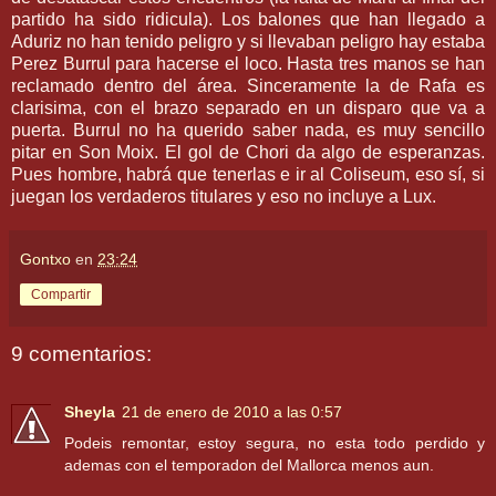
partido ha sido
ridicula
). Los balones que han llegado a
Aduriz
no han tenido peligro y si llevaban peligro hay estaba
Perez
Burrul
para hacerse el loco. Hasta tres manos se han
reclamado dentro del
área
. Sinceramente la de Rafa es
clarisima
, con el brazo separado en un disparo que va a
puerta.
Burrul
no ha querido saber nada, es muy sencillo
pitar en Son
Moix
. El gol de
Chori
da algo de esperanzas.
Pues hombre, habrá que tenerlas e ir al
Coliseum
, eso sí, si
juegan los verdaderos titulares y eso no incluye a
Lux
.
Gontxo
en
23:24
Compartir
9 comentarios:
Sheyla
21 de enero de 2010 a las 0:57
Podeis remontar, estoy segura, no esta todo perdido y
ademas con el temporadon del Mallorca menos aun.