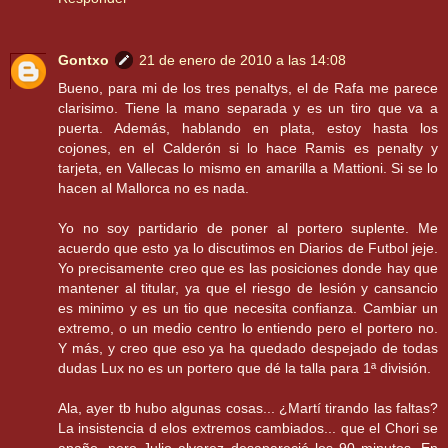
Gontxo
21 de enero de 2010 a las 14:08
Bueno, para mi de los tres penaltys, el de Rafa me parece
clarisimo. Tiene la mano separada y es un tiro que va a
puerta. Además, hablando en plata, estoy hasta los
cojones, en el Calderón si lo hace Ramis es penalty y
tarjeta, en Vallecas lo mismo en amarilla a Mattioni. Si se lo
hacen al Mallorca no es nada.
Yo no soy partidario de poner al portero suplente. Me
acuerdo que esto ya lo discutimos en Diarios de Futbol jeje.
Yo precisamente creo que es las posiciones donde hay que
mantener al titular, ya que el riesgo de lesión y cansancio
es minimo y es un tio que necesita confianza. Cambiar un
extremo, o un medio centro lo entiendo pero el portero no.
Y más, y creo que eso ya ha quedado despejado de todas
dudas Lux no es un portero que dé la talla para 1ª división.
Ala, ayer tb hubo algunas cosas... ¿Martí tirando las faltas?
La insistencia d elos extremos cambiados... que el Chori se
apaño, pero Julio alvarez desapareció los 90 minutos. En