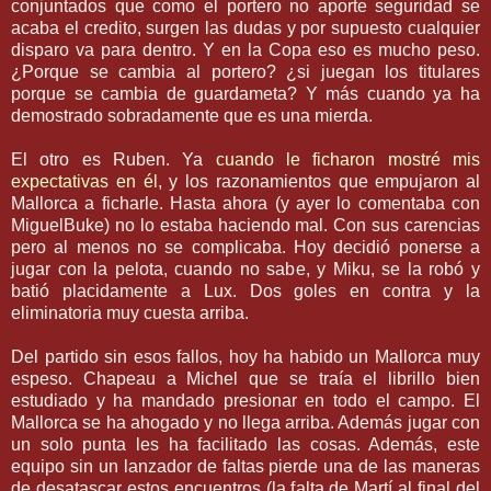
conjuntados que como el portero no aporte seguridad se
acaba el
credito
, surgen las dudas y por supuesto cualquier
disparo va para dentro. Y en la Copa eso es mucho peso.
¿Porque se cambia al portero? ¿si juegan los titulares
porque se cambia de
guardameta
? Y más cuando ya ha
demostrado
sobradamente
que es una mierda.
El otro es
Ruben
. Ya
cuando le ficharon mostré mis
expectativas en él
, y los
razonamientos
que empujaron al
Mallorca
a ficharle. Hasta ahora (y ayer lo comentaba con
MiguelBuke
) no lo estaba haciendo mal. Con sus carencias
pero al menos no se complicaba. Hoy decidió ponerse a
jugar con la pelota, cuando no sabe, y
Miku
, se la robó y
batió
placidamente
a
Lux
. Dos goles en contra y la
eliminatoria muy cuesta arriba.
Del partido sin esos fallos, hoy ha habido un
Mallorca
muy
espeso.
Chapeau
a
Michel
que se traía el librillo bien
estudiado y ha mandado presionar en todo el campo. El
Mallorca
se ha ahogado y no llega arriba. Además jugar con
un solo punta les ha facilitado las cosas. Además, este
equipo sin un lanzador de faltas pierde una de las maneras
de desatascar estos encuentros (la falta de
Martí
al final del