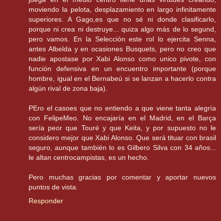
moviendo la pelota, desplazamiento en largo infinitamente
superiores. A Gago,es que no sé ni donde clasificarlo,
porque ni crea ni destruye... quiza algo más de lo segund,
pero vamos. En la Selección este rol lo ejercita Senna,
antes Albelda y en ocasiones Busquets, pero no creo que
nadie apostase por Xabi Alonso como unico pivote, con
función defensiva en un encuentro importante (porque
hombre, igual en el Bernabeú si se lanzan a hacerlo contra
algún rival de zona baja).
PEro el casoes que no entiendo a que viene tanta alegría
con FelipeMeo. No encajaría en el Madrid, en el Barça
sería peor que Touré y que Keita, y por supuesto no le
considero mejor que Xabi Alonso. Que será tituar con brasil
seguro, aunque también lo es Gilbero Silva con 34 años...
le altan centrocampistas, es un hecho.
Pero muchas gracias por comentar y aportar nuevos
puntos de vista.
Responder