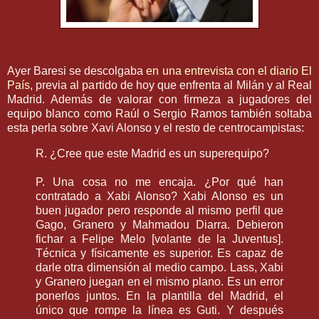
Ayer
Baresi
se descolgaba
en una entrevista con el diario El
País
, previa al partido de hoy que enfrenta al Milán y al Real
Madrid. Además de valorar con firmeza a jugadores del
equipo blanco como Raúl o Sergio Ramos también soltaba
esta perla sobre
Xavi
Alonso y
el r
esto de
centrocampistas
:
R. ¿Cree que este Madrid es un
superequipo
?
P. Una cosa no me encaja. ¿Por qué han
contratado a
Xabi
Alonso?
Xabi
Alonso es un
buen jugador pero responde al mismo perfil que
Gago, Granero y
Mahmadou
Diarra
. Debieron
fichar a
Felipe
Melo
[volante de la
Juventus
].
Técnica y físicamente es superior. Es capaz de
darle otra dimensión al medio campo.
Lass
,
Xabi
y Granero juegan en el mismo plano. Es un error
ponerlos juntos. En la plantilla del Madrid, el
único que rompe la línea es
Guti
. Y después