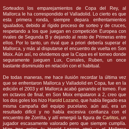
Sorteados los emparejamientos de Copa del Rey, al
Mallorca
le ha correspondido el
Valladolid
. Lo cierto es que
esta primera ronda, siempre depara enfrentamientos
igualados, debido al
rígido
proceso de sorteo y de cruces,
respetando a los que juegan en competición Europea con
rivales de Segunda B y dejando al resto de Primeras entre
ellos. Por lo tanto, un rival que a priori debería superar el
Mallorca
, y más al disputarse el encuentro de vuelta en Son
Moix
. Aún así, no olvidemos que la Copa es el torneo donde
seguramente jueguen
Lux
, Corrales,
Ruben
, un once
bastante disminuido en relación con el habitual.
De todas maneras, me hace ilusión recordar la última vez
que se enfrentaron
Mallorca
y
Valladolid
en Copa, fue en la
edición el 2003 y el
Mallorca
acabó ganando el torneo. Fue
en octavos de final, en Son
Moix
empataron a 2, creo que
los dos goles los hizo
Harold
Lozano
, que había llegado esa
misma campaña del equipo
pucelano
. aún así, era un
resultado
difícil
y no había excesiva confianza con el
encuentro de
Zorrilla
, y allí emergió la figura de
Carlitos
, un
jugador escasamente valorado pero que siempre cumplía.