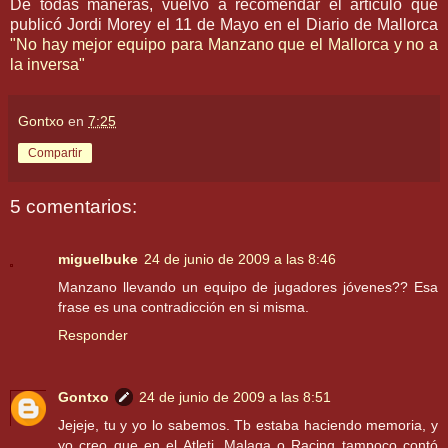
De todas maneras, vuelvo a recomendar el artículo que
publicó
Jordi
Morey
el 11 de Mayo en el Diario de
Mallorca
"No hay mejor equipo para Manzano que el
Mallorca
y no a
la inversa"
Gontxo
en
7:25
Compartir
5 comentarios:
miguelbuke
24 de junio de 2009 a las 8:46
Manzano llevando un equipo de jugadores jóvenes?? Esa
frase es una contradicción en si misma.
Responder
Gontxo
24 de junio de 2009 a las 8:51
Jejeje, tu y yo lo sabemos. Tb estaba haciendo memoria, y
yo creo que en el Atleti, Malaga o Racing tampoco contó