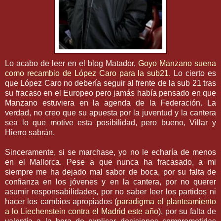
Lo acabo de leer en el blog Matador,
Goyo
Manzano suena
como recambio de
López
Caro para la
sub
21.
Lo cierto es
que
López
Caro no debería seguir al frente de la
sub
21 tras
su fracaso en el Europeo pero jamás había pensado en que
Manzano estuviera en la agenda de la Federación. La
verdad, no creo que su apuesta por la juventud y la cantera
sea lo que motive esta posibilidad, pero bueno,
Villar
y
Hierro sabrán.
Sinceramente, si se marchase, yo no le echaría de menos
en el
Mallorca
. Pese a que nunca ha fracasado, a mi
siempre me ha dejado mal sabor de boca, por su falta de
confianza en los jóvenes y en la cantera, por no querer
asumir responsabilidades, por no saber leer los partidos ni
hacer los cambios apropiados (
paradigma el
planteamiento
a lo
Liechenstein
contra el Madrid este año
), por su falta de