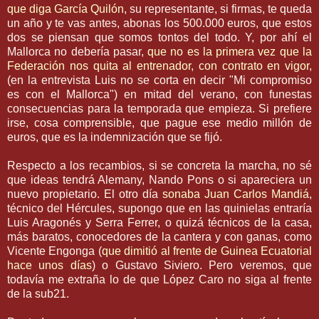
que diga
García
Quilón
, su representante, si firmas, te queda
un año y te vas antes, abonas los 500.000 euros, que estos
dos se piensan que somos tontos del todo. Y, por ahí el
Mallorca
no debería pasar,
que no es la primera vez que la
Federación nos quita al entrenador, con contrato en vigor,
(en la entrevista Luis no se corta en decir "Mi compromiso
es con el
Mallorca
") en mitad del verano, con funestas
consecuencias para la temporada que empieza. Si prefiere
irse, cosa comprensible, que pague ese medio millón de
euros, que es la indemnización que se fijó.
Respecto a los recambios, si se concreta la marcha, no sé
que ideas tendrá
Alemany
,
Nando
Pons
o si apareciera un
nuevo propietario. El otro día
sonaba Juan Carlos
Mandiá
,
técnico del Hércules, supongo que en las quinielas entraría
Luis Aragonés y Serra Ferrer, o quizá técnicos de la casa,
más baratos, conocedores de la cantera y con ganas, como
Vicente
Engonga
(
que dimitió al frente de Guinea Ecuatorial
hace unos días
) o Gustavo
Siviero
. Pero veremos, que
todavía me extraña lo de que
López
Caro no siga al frente
de la
sub
21.