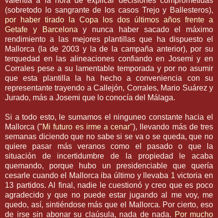
valentía a la hora de explicar decisiones comprometidas
(sobretodo lo sangrante de los casos
Trejo
y Ballesteros),
por haber tirado la Copa los dos últimos años frente a
Getafe y Barcelona
y nunca haber sacado el máximo
rendimiento a las mejores plantillas que ha dispuesto el
M
allorca (la de 2003 y la de la campaña anterior)
, por su
terquedad en las alineaciones confiando en
Josemi
y en
Corrales pese a su lamentable temporada y por no asumir
que esta plantilla la ha hecho a conveniencia con su
representante trayendo a Callejón, Corrales, Mario
Suárez
y
Jurado, más a
Josemi
que lo conocía del Málaga.
Si a todo esto, le sumamos el
ninguneo
constante hacia el
Mallorca
("
Mi futuro es irme a cenar
"), llevando más de tres
semanas diciendo que no sabe si se va o se queda, que no
quiere pasar más veranos como el pasado o que la
situación de incertidumbre de la propiedad le acaba
quemando, porque hubo un
presidenciable
que quería
cesarle cuando el
Mallorca
iba último y llevaba 1 victoria en
13 partidos. Al final, nadie le cuestionó y creo que es poco
agradecido y que no puede estar jugando al me voy, me
quedo, así, sintiéndose más que el
Mallorca
. Por cierto, eso
de irse sin abonar su claúsula, nada de nada.
Por mucho