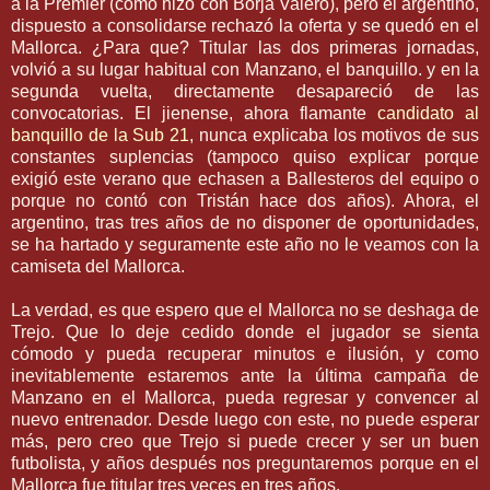
a la
Premier
(como hizo con
Borja
Valero
), pero el argentino,
dispuesto a consolidarse rechazó la oferta
y se
quedó en el
Mallorca
. ¿Para que? Titular las dos
primeras
jornadas,
volvió a su lugar habitual con Manzano, el banquillo. y en la
segunda vuelta, directamente desapareció de las
convocatorias. El
jienense
, ahora flamante
candidato al
banquillo de la
Sub
21
, nunca explicaba los motivos de sus
constantes
suplencias
(tampoco quiso explicar porque
exigió este verano que echasen a Ballesteros del equipo o
porque no contó con
Tristán
hace dos años). Ahora, el
argentino, tras tres años de no disponer de oportunidades,
se ha hartado y
seguramente
este año no le veamos con la
camiseta del
Mallorca
.
La verdad, es que espero que el
Mallorca
no se deshaga de
Trejo
. Que lo deje cedido donde el jugador se sienta
cómodo
y pueda recuperar minutos e ilusión, y como
inevitablemente estaremos ante la última campaña de
Manzano en el
Mallorca
, pueda regresar y convencer al
nuevo entrenador. Desde luego con este, no puede esperar
más, pero creo que Trejo si puede crecer y ser un buen
futbolista, y años después nos preguntaremos porque en el
Mallorca fue titular tres veces en tres años.