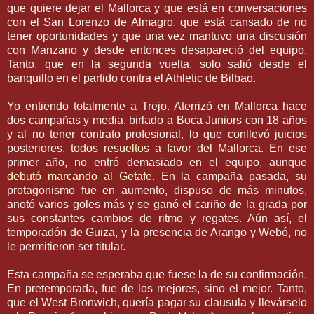
que quiere dejar el
Mallorca
y que está en conversaciones
con el San Lorenzo de Almagro, que está cansado de no
tener oportunidades y que una vez mantuvo una discusión
con Manzano y desde entonces desapareció del equipo.
Tanto, que en la segunda vuelta, solo salió desde el
banquillo en el partido contra el
Athletic
de Bilbao.
Yo entiendo totalmente a
Trejo
. Aterrizó en
Mallorca
hace
dos campañas y media, birlado a Boca
Juniors
con 18 años
y al no tener contrato profesional, lo que conllevó juicios
posteriores,
todos resueltos a favor del
Mallorca
.
En ese
primer año, no entró demasiado en el equipo, aunque
debutó marcando al
Getafe
. En la campaña pasada, su
protagonismo fue en aumento, dispuso de más minutos,
anotó varios goles más y se ganó el cariño de la grada por
sus constantes cambios de ritmo y regates. Aún así, el
temporadón
de
Guiza
, y la presencia de
Arango
y
Webó
, no
le permitieron ser titular.
Esta campaña se esperaba que fuese la de su confirmación.
En
pretemporada
, fue de los mejores, sino el mejor. Tanto,
que el
West
Bronwich
, quería pagar su clausula y
llevárselo