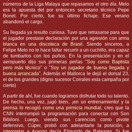
números de la Liga Malaya que repasamos el otro día.
Melo
era la apuesta del por entonces secretario técnico Pepe
Bonet
. Por cierto, fue su último
fichaje
. Ese verano
abandonó el cargo.
Su llegada ya resulto curiosa. Tuvo que retrasarse para que
el jugador prestase declaración por una
agresión con arma
blanca en una discoteca de Brasil
. Siendo sinceros, a
Felipe
Melo
no le hace faltar recurrir a un cuchillo, era capaz
de tumbarlos con los puños. En la presentación y en el
aeropuerto dijo sus primeras perlas "
Soy como
Baptista
pero más técnico
" o "
Soy un jugador de buena llegada y
buena arrancada
". Además el Mallorca le dejó el dorsal 23,
el de los grandes (digno sucesor Corrales esta campaña por
cierto)
A partir de ahí, fue cuando logramos disfrutar todo su talento.
De hecho, una vez, jugó bien.. ¡en un entrenamiento! y
la
prensa lo recogió como una primicia mundial
, creo que la
CNN
interrumpió la programación para conectar con Son
Bibiloni
. Luego, viendo sus carencias como pivote
defensivo,
Cúper
, probó con adelantarle la posición,
a
interpretar a
Arango
decía
Elmundo
de Baleares. Si fue