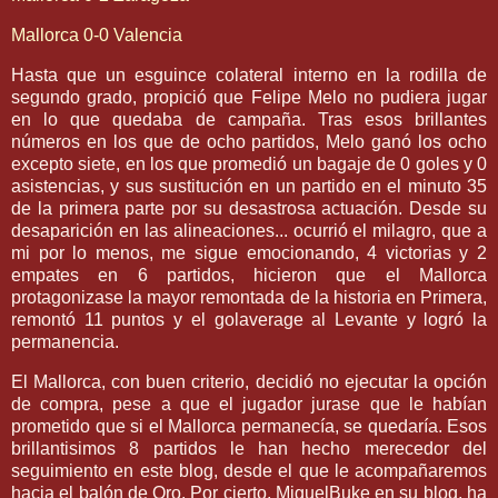
Mallorca
0-0 Valencia
Hasta que un esguince colateral interno en la rodilla de
segundo grado, propició que
Felipe
Melo
no pudiera jugar
en lo que quedaba de campaña. Tras esos brillantes
números en los que de ocho partidos,
Melo
ganó los ocho
excepto siete, en los que promedió un bagaje de 0 goles y 0
asistencias, y sus sustitución en un partido en el minuto 35
de la primera parte por su desastrosa actuación. Desde su
desaparición en las alineaciones... ocurrió el milagro, que a
mi por lo menos, me sigue emocionando, 4 victorias y 2
empates en 6 partidos, hicieron que el
Mallorca
protagonizase la mayor remontada de la historia en Primera,
remontó 11 puntos y el
golaverage
al Levante y logró la
permanencia.
El
Mallorca
, con buen criterio, decidió no ejecutar la opción
de compra, pese a que el jugador jurase que le habían
prometido que si el
Mallorca
permanecía, se quedaría. Esos
brillantisimos
8 partidos le han hecho merecedor del
seguimiento en este blog, desde el que le acompañaremos
hacia el balón de Oro. Por cierto,
MiguelBuke
en su blog, ha