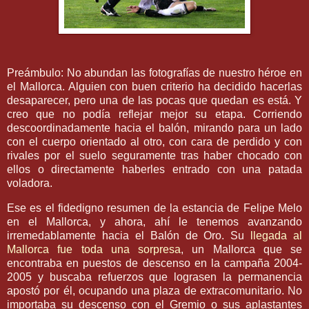
Preámbulo: No abundan las fotografías de nuestro héroe en
el
Mallorca
. Alguien con buen criterio ha decidido hacerlas
desaparecer, pero una de las pocas que quedan es está. Y
creo que no podía reflejar mejor su etapa. Corriendo
descoordinadamente
hacia el balón, mirando para un lado
con el cuerpo orientado al otro, con cara de perdido y con
rivales por el suelo seguramente tras haber chocado con
ellos o directamente haberles entrado con una patada
voladora.
Ese es el fidedigno resumen de la estancia de
Felipe
Melo
en el
Mallorca
, y ahora, ahí le tenemos avanzando
irremedablamente
hacia el Balón de Oro. Su
llegada al
Mallorca
fue toda una sorpresa
, un
Mallorca
que se
encontraba en puestos de descenso en la campaña 2004-
2005 y buscaba refuerzos que lograsen la permanencia
apostó por él, ocupando una plaza de
extracomunitario
. No
importaba su descenso con el Gremio o sus aplastantes