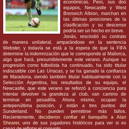
económicas. Pero, sus dos
equipos,
Newcastle
y
West
Bronwich
Albion
, marchan en
las últimas posiciones de la
clasificación y su descenso
podría ser un hecho en breve.
Jonás
, rescindió su contrato
de manera unilateral, amparándose en la sentencia
Webster
, y todavía se está a la espera de que la
FIFA
determine la indemnización que le corresponde al
Mallorca
,
algo que hará, presumiblemente este verano. Aunque su
progresión como futbolista ha continuado, ha sido titular
indiscutible con
Las Urracas,
y se ha ganado la confianza
de
Maradona
, siendo también titular habitualmente con la
Selección Argentina, los resultados de su equipo, el
Newcastle
, que este verano se reforzó a conciencia para
intentar devolver la grandeza al club, van camino de
terminar en pesadilla. Ahora mismo, ocupan la
antepenúltima posición, y están a tres puntos del
Sunderland
. No pueden permitirse más fallos.
Recientemente,
decidieron confiar el banquillo a
Alan
Shearer
, uno de sus jugadores históricos para ver si es
capaz de
reflotar
el conjunto.