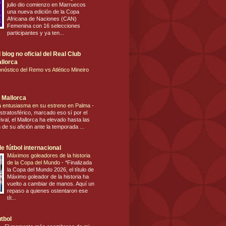
julio dio comienzo en Marruecos
una nueva edición de la Copa
Africana de Naciones (CAN)
Femenina con 16 selecciones
participantes y ya ten...
blog no oficial del Real Club
llorca
nóstico del Remo vs Atlético Mineiro
 Mallorca
ca entusiasma en su estreno en Palma
-
stratosférico, marcado eso sí por el
ival, el Mallorca ha elevado hasta las
n de su afición ante la temporada ...
e fútbol internacional
Máximos goleadores de la historia
de la Copa del Mundo
-
*Finalizada
la Copa del Mundo 2026, el título de
Máximo goleador de la historia ha
vuelto a cambiar de manos. Aquí un
repaso a quienes ostentaron ese
tít...
utbol