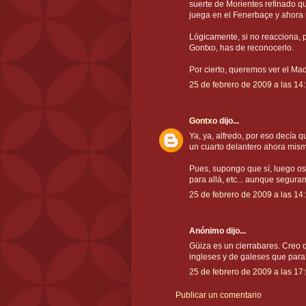
suerte de Morientes refinado qu
juega en el Fenerbaçe y ahora m
Lógicamente, si no reacciona,
Gontxo, has de reconocerlo.
Por cierto, queremos ver el Madr
25 de febrero de 2009 a las 14
Gontxo
dijo...
Ya, ya, alfredo, por eso decía q
un cuarto delantero ahora mismo
Pues, supongo que sí, luego os 
para allá, etc... aunque seguram
25 de febrero de 2009 a las 14
Anónimo dijo...
Güiza es un cierrabares. Creo 
ingleses y de galeses que para 
25 de febrero de 2009 a las 17
Publicar un comentario