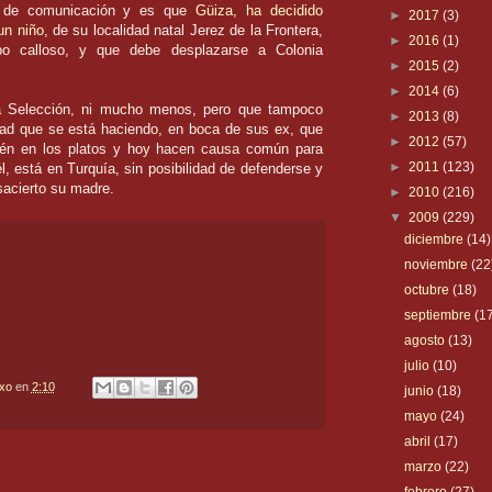
s de
comunicación
y es que
Güiza
, ha decidido
►
2017
(3)
 un niño
, de su localidad natal Jerez de la Frontera,
►
2016
(1)
o calloso, y que debe desplazarse a Colonia
►
2015
(2)
►
2014
(6)
a Selección, ni mucho menos, pero que tampoco
►
2013
(8)
idad que se está haciendo, en boca de sus
ex
, que
►
2012
(57)
ién en los platos y hoy hacen causa común para
►
2011
(123)
l, está en Turquía, sin posibilidad de defenderse y
sacierto su madre.
►
2010
(216)
▼
2009
(229)
diciembre
(14)
noviembre
(22
octubre
(18)
septiembre
(1
agosto
(13)
julio
(10)
txo
en
2:10
junio
(18)
mayo
(24)
abril
(17)
marzo
(22)