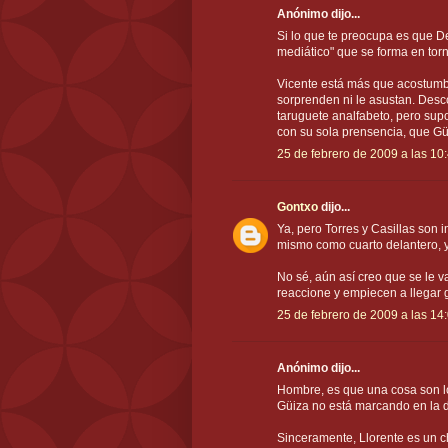
Anónimo dijo...
Si lo que te preocupa es que De
mediático" que se forma en torn
Vicente está más que acostumbr
sorprenden ni le asustan. Desco
taruguete analfabeto, pero sup
con su sola prensencia, que Gü
25 de febrero de 2009 a las 10
Gontxo
dijo...
Ya, pero Torres y Casillas son 
mismo como cuarto delantero, 
No sé, aún así creo que se le v
reaccione y empiecen a llegar 
25 de febrero de 2009 a las 14
Anónimo dijo...
Hombre, es que una cosa son los
Güiza no está marcando en la dé
Sinceramente, Llorente es un c