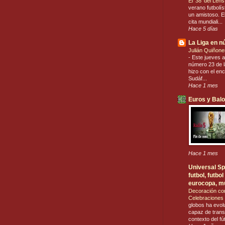
El ’38’ del Len
verano futbolís
un amistoso. El
cita mundiali...
Hace 5 días
La Liga en 
Julián Quiñone
-
Este jueves a
número 23 de la
hizo con el en
Sudáf...
Hace 1 mes
Euros y Bal
Hace 1 mes
Universal Spo
futbol, futb
eurocopa, m
Decoración co
Celebraciones 
globos ha evol
capaz de trans
contexto del fú