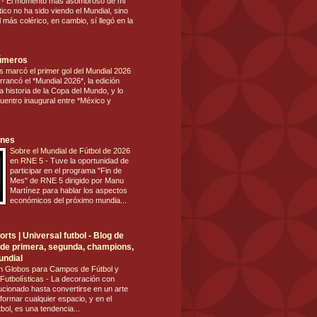
s
-
El momento más asombroso de mi
tico no ha sido viendo el Mundial, sino
 más colérico, en cambio, sí llegó en la
números
s marcó el primer gol del Mundial 2026
rrancó el *Mundial 2026*, la edición
 historia de la Copa del Mundo, y lo
cuentro inaugural entre *México y
ones
Sobre el Mundial de Fútbol de 2026
en RNE 5
-
Tuve la oportunidad de
participar en el programa "Fin de
Mes" de RNE 5 dirigido por Manu
Martínez para hablar los aspectos
económicos del próximo mundia...
rts | Universal futbol - Blog de
ol de primera, segunda, champions,
undial
n Globos para Campos de Fútbol y
Futbolísticas
-
La decoración con
ucionado hasta convertirse en un arte
formar cualquier espacio, y en el
tbol, es una tendencia...