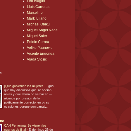
Leo Biagini
Lluís Carreras
Marcelino
Mark Iuliano
Michael Obiku
Miguel Ángel Nadal
Miquel Soler
Petete Correa
Veljko Paunovic
Vicente Engonga
Vlada Stosic
ol
¡Que gobiernen las mujeres!
-
Igual
que hay discursos que se hacían
antes y que ahora no se hacen —
algunos por presión de lo
políticamente correcto, en otras
ocasiones porque son pantal...
ano
CAN Femenina: Se vienen los
cuartos de final
-
El domingo 26 de