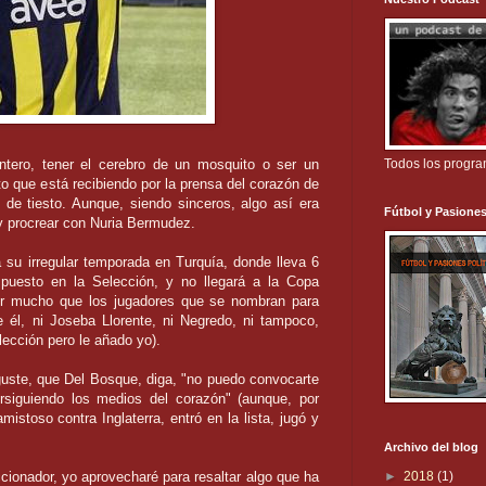
tero, tener el cerebro de un mosquito o ser un
Todos los progr
to que está recibiendo por la prensa del corazón de
de tiesto. Aunque, siendo sinceros, algo así era
Fútbol y Pasiones
 y procrear con Nuria
Bermudez
.
 su irregular temporada en Turquía, donde lleva 6
 puesto en la Selección, y no llegará a la Copa
or mucho que los jugadores que se nombran para
e él, ni
Joseba
Llorente
, ni
Negredo
, ni tampoco,
ección pero le añado yo).
uste, que Del Bosque, diga, "no puedo convocarte
rsiguiendo los medios del corazón" (aunque, por
istoso contra Inglaterra, entró en la lista, jugó y
Archivo del blog
ccionador, yo aprovecharé para resaltar algo que ha
►
2018
(1)