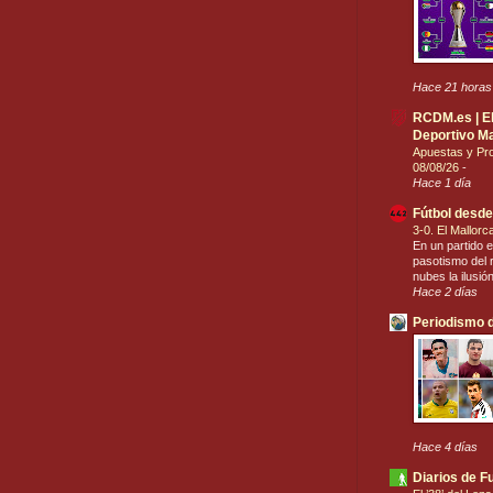
Hace 21 horas
RCDM.es | El 
Deportivo Ma
Apuestas y Pro
08/08/26
-
Hace 1 día
Fútbol desde
3-0. El Mallor
En un partido e
pasotismo del r
nubes la ilusió
Hace 2 días
Periodismo d
Hace 4 días
Diarios de F