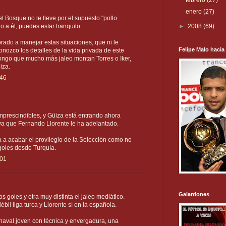
febrero
(27)
enero
(27)
l Bosque no le lleve por el supuesto "pollo
►
2008
(69)
o a él, puedes estar tranquilo.
ado a manejar estas situaciones, que ni le
Felipe Malo hacia
nozco los detalles de la vida privada de este
ongo que mucho más jaleo montan Torres o Iker,
iza.
:46
imprescindibles, y Güiza está entrando ahora
ya que Fernando Llorente le ha adelantado.
a a acabar el provilegio de la Selección como no
goles desde Turquía.
:01
Galardones
 goles y otra muy distinta el jaleo mediático.
bil liga turca y Llorente sí en la española.
haval joven con técnica y envergadura, una