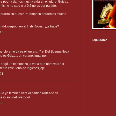
e podría darnos mucha vida en el futuro. Gúiza...
ismo no sale ni a 0,5 goles por partido.
 perderá su puesto. Y tampoco perdemos mucho
id-Liverpool en el Irish Rover... ¿te hace?
:15
Seguidores
ue Llorente ya es el tercero. Y, si Del Bosque lleva
 es Güiza... en verano, igual no.
pegó un telefonazo, a ver a que hora vais a ir
ente esté lleno de ingleses jeje.
:21
que yo tambien vere el partido rodeado de
eso son del liverpool.
:03