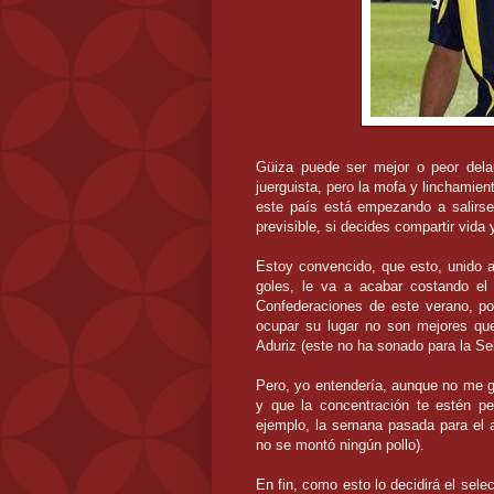
Güiza
puede ser mejor o peor delan
juerguista, pero la mofa y linchamien
este país está empezando a salirse 
previsible, si decides compartir vida
Estoy convencido, que esto, unido a
goles, le va a acabar costando el
Confederaciones de este verano, p
ocupar su lugar no son mejores qu
Aduriz
(este no ha sonado para la Sel
Pero, yo entendería, aunque no me g
y que la concentración te estén pe
ejemplo, la semana pasada para el am
no se montó ningún pollo).
En fin, como esto lo decidirá el sele