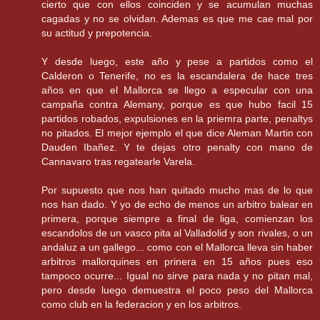
cierto que con ellos coinciden y se acumulan muchas
cagadas y no se olvidan. Ademas es que me cae mal por
su actitud y prepotencia.
Y desde luego, este año y pese a partidos como el
Calderon o Tenerife, no es la escandalera de hace tres
años en que el Mallorca se llego a especular con una
campaña contra Alemany, porque es que hubo facil 15
partidos robados, expulsiones en la priemra parte, penaltys
no pitados. El mejor ejemplo el que dice Aleman Martin con
Dauden Ibañez. Y te dejas otro penalty con mano de
Cannavaro tras regatearle Varela.
Por supuesto que nos han quitado mucho mas de lo que
nos han dado. Y yo de echo de menos un arbitro balear en
primera, porque siempre a final de liga, comienzan los
escandolos de un vasco pita al Valladolid y son rivales, o un
andaluz a un gallego... como con el Mallorca lleva sin haber
arbitros mallorquines en prinera en 15 años pues eso
tampoco ocurre... Igual no sirve para nada y no pitan mal,
pero desde luego demuestra el poco peso del Mallorca
como club en la federacion y en los arbitros.