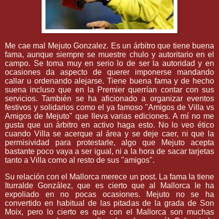
Me cae mal Mejuto Gonzalez. Es un árbitro que tiene buena
fama, aunque siempre se muestre chulo y autoritario en el
campo. Se toma muy en serio lo de ser la autoridad y en
ocasiones da aspecto de querer imponerse mandando
callar u ordenando alejarse. Tiene buena fama y de hecho
suena incluso que en la Premier querrían contar con sus
servicios. También se ha aficionado a organizar eventos
festivos y solidarios como el ya famoso "Amigos de Villa vs
Amigos de Mejuto" que lleva varias ediciones. A mí no me
gusta que un árbitro en activo haga esto. No lo veo ético
cuando Villa se acerque al área y se deje caer, ni que la
permisividad para protestarle, algo que Mejuto acepta
bastante poco vaya a ser igual, ni a la hora de sacar tarjetas
tanto a Villa como al resto de sus "amigos".
Su relación con el Mallorca merece un post. La fama la tiene
Iturralde González, que es cierto que al Mallorca le ha
expoliado en no pocas ocasiones. Mejuto no se ha
convertido en habitual de las pitadas de la grada de Son
Moix, pero lo cierto es que con el Mallorca son muchas