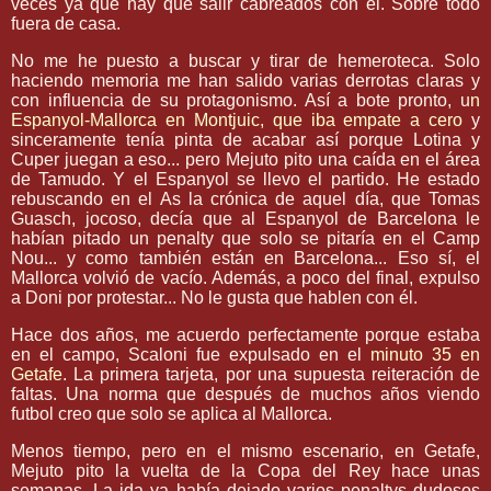
veces ya que hay que salir cabreados con él. Sobre todo
fuera de casa.
No me he puesto a buscar y tirar de hemeroteca. Solo
haciendo memoria me han salido varias derrotas claras y
con influencia de su protagonismo. Así a bote pronto, u
n
Espanyol-Mallorca en Montjuic, que iba empate a cero
y
sinceramente tenía pinta de acabar así porque Lotina y
Cuper juegan a eso... pero Mejuto pito una caída en el área
de Tamudo. Y el Espanyol se llevo el partido. He estado
rebuscando en el As la crónica de aquel día, que Tomas
Guasch, jocoso, decía que al Espanyol de Barcelona le
habían pitado un penalty que solo se pitaría en el Camp
Nou... y como también están en Barcelona... Eso sí, el
Mallorca volvió de vacío. Además, a poco del final, expulso
a Doni por protestar... No le gusta que hablen con él.
Hace dos años, me acuerdo perfectamente porque estaba
en el campo, Scaloni fue expulsado en el
minuto 35 en
Getafe
. La primera tarjeta, por una supuesta reiteración de
faltas. Una norma que después de muchos años viendo
futbol creo que solo se aplica al Mallorca.
Menos tiempo, pero en el mismo escenario, en Getafe,
Mejuto pito la vuelta de la Copa del Rey hace unas
semanas. La ida ya había dejado varios penaltys dudosos