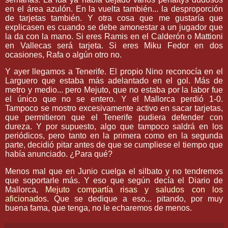
en el área azulón. En la vuelta también... la desproporción
de tarjetas también. Y otra cosa que me gustaría que
explicasen es cuando se debe amonestar a un jugador que
la da con la mano. Si eres Ramis en el Calderón o Mattioni
en Vallecas será tarjeta. Si eres Miku Fedor en dos
ocasiones, Rafa o algún otro no.
Y ayer llegamos a Tenerife. El propio Nino reconocía en el
Larguero que estaba más adelantado en el gol. Más de
metro y medio... pero Mejuto, que no estaba por la labor fue
el único que no se entero. Y el Mallorca perdió 1-0.
Tampoco se mostro excesivamente activo en sacar tarjetas,
que permitieron que el Tenerife pudiera defender con
dureza. Y por supuesto, algo que tampoco saldrá en los
periódicos, pero tanto en la primera como en la segunda
parte, decidió pitar antes de que se cumpliese el tiempo que
había anunciado. ¿Para qué?
Menos mal que en Junio cuelga el silbato y no tendremos
que soportarle más. Y eso que según decía el Diario de
Mallorca,
Mejuto compartía risas y saludos con los
aficionado
s. Que se dedique a eso... pitando, por muy
buena fama, que tenga, no le echaremos de menos.