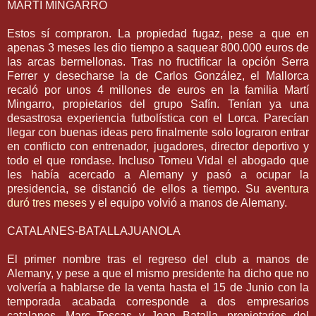
MARTI MINGARRO
Estos sí compraron. La propiedad fugaz, pese a que en
apenas 3 meses les dio tiempo a saquear 800.000 euros de
las arcas bermellonas. Tras no fructificar la opción Serra
Ferrer y desecharse la de Carlos González, el Mallorca
recaló por unos 4 millones de euros en la familia Martí
Mingarro, propietarios del grupo Safín. Tenían ya una
desastrosa experiencia futbolística con el Lorca. Parecían
llegar con buenas ideas pero finalmente solo lograron entrar
en conflicto con entrenador, jugadores, director deportivo y
todo el que rondase. Incluso Tomeu Vidal el abogado que
les había acercado a Alemany y pasó a ocupar la
presidencia, se distanció de ellos a tiempo. Su
aventura
duró tres meses
y el equipo volvió a manos de Alemany.
CATALANES-BATALLAJUANOLA
El primer nombre tras el regreso del club a manos de
Alemany, y pese a que el mismo presidente ha dicho que no
volvería a hablarse de la venta hasta el 15 de Junio con la
temporada acabada corresponde a dos empresarios
catalanes, Marc Toscas y Joan Batalla, propietarios del