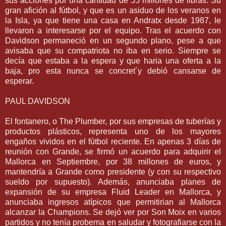
sus acciones por una cantidad de 55 millones de libras. Su
gran afición al fútbol, y que es un asiduo de los veranos en
la Isla, ya que tiene una casa en Andratx desde 1987, le
llevaron a interesarse por el equipo. Tras el acuerdo con
Davidson permaneció en un segundo plano, pese a que
avisaba que su compatriota no iba en serio. Siempre se
decía que estaba a la espera y que haria una oferta a la
baja, pro esta nunca se concret´y debió cansarse de
esperar.
PAUL DAVIDSON
El fontanero, o The Plumber, por sus empresas de tuberías y
productos plásticos, representa uno de los mayores
engaños vividos en el fútbol reciente. En apenas 3 días de
reunión con Grande, se firmó un acuerdo para adquirir el
Mallorca en Septiembre, por 38 millones de euros, y
mantendría a Grande como presidente (y con su respectivo
sueldo por supuesto). Además, anunciaba planes de
expansión de su empresa Fluid Leader en Mallorca, y
anunciaba ingresos atípicos que permitirian al Mallorca
alcanzar la Champions. Se dejó ver por Son Moix en varios
partidos y no tenía probema en saludar y fotografiarse con la