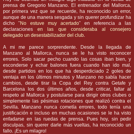
prensa de
Gregorio
Manzano. El entrenador del
Mallorca
,
por primera vez que se recuerde, ha reconocido un error,
aunque de una manera sesgada y sin querer profundizar ha
dicho "
No estuve muy acertado
" en referencia a las
declaraciones
en las que consideraba al consejero
delegado un
desestabilizador
del club
.
A mi me parece sorprendente. Desde la llegada de
Manzano al
Mallorca
, nunca se le ha visto reconocer
errores. Solo sacar pecho cuando las cosas iban bien, y
esconderse y echar
balones
fuera cuando han ido mal,
desde partidos en los que ha desperdiciado 2 goles de
ventaja en los últimos minutos y Manzano no sabía hacer
cambios, desde tirar la Copa del Rey contra
Getafe
y
Barcelona los dos últimos años, desde criticar, faltar al
respeto al
Mallorca
y
postularse
para dirigir otros clubes o
simplemente las
pésimas
rotaciones que realizó contra el
Sevilla
. Manzano nunca cometía errores, todo tenía una
justificación
e incluso en muchas ocasiones se le ha visto
enfadarse en las ruedas de prensa. Pues hoy, sin pedir
disculpas, sin querer darle más vueltas, ha reconocido un
fallo. ¡Es un milagro!