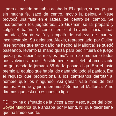
...pero el partido no había acabado. El equipo, supongo que
sin mucha fe, sacó de centro, movió la pelota y Nsue
provocó una falta en el lateral del centro del campo. Se
incorporaron los jugadores, De Guzman se la preparó y
colgó el balón. Y como frente al Levante hacia unas
jornadas, Webó saltó y empaló de cabeza de manera
incontestable. Su defensor, Alexis, representado por Quilón
(ese hombre que tanto daño ha hecho al Mallorca) se quedó
paseando, levantó la mano quizá para pedir fuera de juego
quizá para decir "Es mio, es mio". En ese momento todos
nos volvimos locos. Posiblemente no celebrabamos tanto
un gol desde la jornada 38 de la pasada liga. Era el justo
premio al equipo que había ido ganando todo el partido. Era
el regusto que proporciona a los canteranos derrotar al
hombre que los ninguneó. Así ganar, vale más de tres
puntos. Porque ¿que queremos? Somos el Mallorca. Y no
diremos que está no es nuestra liga.
PD Hoy he disfrutado de la victoria con Xesc, autor del blog,
SoydelMallorca
que andaba por Madrid. Ni que decir tiene
que ha traído suerte.