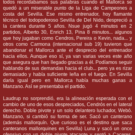
todos recordabamos sus palabras cuando el Mallorca se
quedó a un miserable punto de la Liga de Campeones a
costa del Sevilla. Ese mismo entrenador, hoy flamante
técnico del todopoderoso Sevilla de Del Nido, despreció a
la cantera durante 5 años. Nsue jugó 4 minutos en 2
partidos, Alberto 30, Enrich 13, Pina 8 minutos... algunos
que hoy jugaban como Cendros, Pereira o Kevin, nada... y
otros como Carmona (internacional sub 19) tuvieron que
abandonar el Mallorca ante el desprecio del entrenador
hacia ellos. Aunque eso sí, ya van varias veces este año
que asegura que han llegado gracias a él. Podíamos seguir
hablando de sus demandas hacia el club... pero ya es rizar
demasiado y había suficiente leña en el fuego. En Sevilla
daría igual pero en Mallorca había muchas ganas a
Manzano. Así se presentaba el partido.
Laudrup no sorprendió, era la alineación esperada con el
cambio de uno de esos despreciados, Cendrós en el lateral
derecho. Doble pivote y un solo delantero luchador, Webó.
Manzano, si cambió su forma de ser. Sacó un canterano
(además mallorquín. Que curioso es el destino que saca
canteranos mallorquines en Sevilla) Luna y sacó un once
ofensivo con un doble pivote atacante y sentó a Caceres,