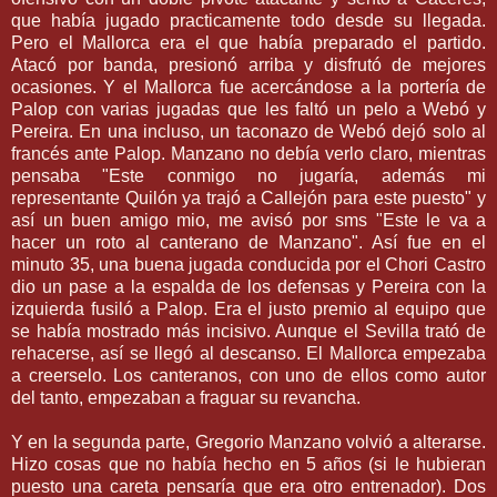
que había jugado practicamente todo desde su llegada.
Pero el Mallorca era el que había preparado el partido.
Atacó por banda, presionó arriba y disfrutó de mejores
ocasiones. Y el Mallorca fue acercándose a la portería de
Palop con varias jugadas que les faltó un pelo a Webó y
Pereira. En una incluso, un taconazo de Webó dejó solo al
francés ante Palop. Manzano no debía verlo claro, mientras
pensaba "Este conmigo no jugaría, además mi
representante Quilón ya trajó a Callejón para este puesto" y
así un buen amigo mio, me avisó por sms "Este le va a
hacer un roto al canterano de Manzano". Así fue en el
minuto 35, una buena jugada conducida por el Chori Castro
dio un pase a la espalda de los defensas y Pereira con la
izquierda fusiló a Palop. Era el justo premio al equipo que
se había mostrado más incisivo. Aunque el Sevilla trató de
rehacerse, así se llegó al descanso. El Mallorca empezaba
a creerselo. Los canteranos, con uno de ellos como autor
del tanto, empezaban a fraguar su revancha.
Y en la segunda parte, Gregorio Manzano volvió a alterarse.
Hizo cosas que no había hecho en 5 años (si le hubieran
puesto una careta pensaría que era otro entrenador). Dos