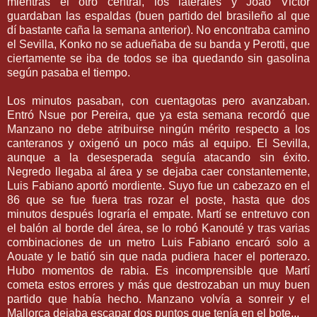
mientras el otro central, los laterales y Joao Victor
guardaban las espaldas (buen partido del brasileño al que
dí bastante caña la semana anterior). No encontraba camino
el Sevilla, Konko no se adueñaba de su banda y Perotti, que
ciertamente se iba de todos se iba quedando sin gasolina
según pasaba el tiempo.
Los minutos pasaban, con cuentagotas pero avanzaban.
Entró Nsue por Pereira, que ya esta semana recordó que
Manzano no debe atribuirse ningún mérito respecto a los
canteranos y oxigenó un poco más al equipo. El Sevilla,
aunque a la desesperada seguía atacando sin éxito.
Negredo llegaba al área y se dejaba caer constantemente,
Luis Fabiano aportó mordiente. Suyo fue un cabezazo en el
86 que se fue fuera tras rozar el poste, hasta que dos
minutos después lograría el empate. Martí se entretuvo con
el balón al borde del área, se lo robó Kanouté y tras varias
combinaciones de un metro Luis Fabiano encaró solo a
Aouate y le batió sin que nada pudiera hacer el porterazo.
Hubo momentos de rabia. Es incomprensible que Martí
cometa estos errores y más que destrozaban un muy buen
partido que había hecho. Manzano volvía a sonreir y el
Mallorca dejaba escapar dos puntos que tenía en el bote...