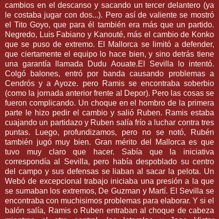
cambios en el descanso y sacando un tercer delantero (ya
le costaba jugar con dos...). Pero así de valiente se mostró
el Tito Goyo, que para él también era más que un partido.
Negredo, Luis Fabiano y Kanouté, más el cambio de Konko
que se puso de extremo. El Mallorca se limitó a defender,
que ciertamente el equipo lo hace bien, y sino detrás tiene
una garantía llamada Dudu Aouate.El Sevilla lo intentó.
Colgó balones, entró por banda causando problemas a
Cendrós y a Ayoze. pero Ramis se encontraba soberbio
(como la jornada anterior frente al Depor). Pero las cosas se
fueron complicando. Un choque en el hombro de la primera
parte le hizo pedir el cambio y salió Ruben. Ramis estaba
cuajando un partidazo y Ruben salía frío a luchar contra tres
puntas. Luego, profundizamos, pero no se notó, Rubén
también jugó muy bien. Gran mérito del Mallorca es que
tuvo muy claro que hacer. Sabía que la iniciativa
correspondía al Sevilla, pero había despoblado su centro
del campo y sus defensas se liaban al sacar la pelota. Un
Webó de excepcional trabajo iniciaba una presión a la que
se sumaban los extremos, De Guzman y Martí. El Sevilla se
encontraba con muchisimos problemas para elaborar. Y si el
balón salía, Ramis o Ruben entraban al choque de cabeza