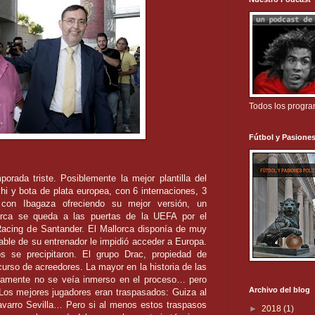
Todos los progr
Fútbol y Pasiones
porada triste. Posiblemente la mejor plantilla del
chi y bota de plata europea, con 6 internaciones, 3
con Ibagaza ofreciendo su mejor versión, un
ca se queda a las puertas de la UEFA por el
 Racing de Santander. El Mallorca disponía de muy
able de su entrenador le impidió acceder a Europa.
s se precipitaron. El grupo Drac, propiedad de
rso de acreedores. La mayor en la historia de las
stamente no se veía inmerso en el proceso… pero
Archivo del blog
 Los mejores jugadores eran traspasados: Guiza al
Navarro Sevilla… Pero si al menos estos traspasos
►
2018
(1)