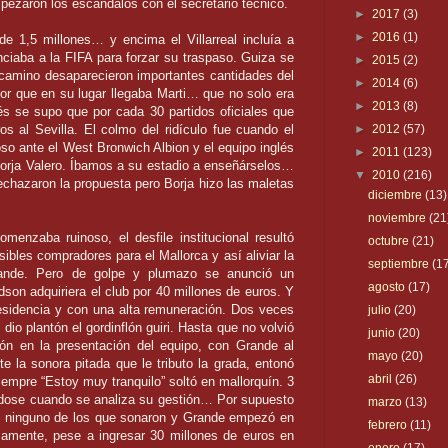
ezaron los escándalos con el secretario técnico.
►
2017
(3)
►
2016
(1)
de 1,5 millones… y encima el Villarreal incluía a
ciaba a la FIFA para forzar su traspaso. Guiza se
►
2015
(2)
camino desaparecieron importantes cantidades del
►
2014
(6)
or que en su lugar llegaba Marti… que no solo era
►
2013
(8)
és se supo que por cada 30 partidos oficiales que
s al Sevilla. El colmo del ridículo fue cuando el
►
2012
(57)
so ante el West Bronwich Albion y el equipo inglés
►
2011
(123)
Borja Valero. Íbamos a su estadio a enseñárselos…
▼
2010
(216)
chazaron la propuesta pero Borja hizo las maletas
diciembre
(13)
noviembre
(21
menzaba ruinoso, el desfile institucional resultó
octubre
(21)
les compradores para el Mallorca y así aliviar la
septiembre
(1
Grande. Pero de golpe y plumazo se anunció un
agosto
(17)
dson adquiriera el club por 40 millones de euros. Y
esidencia y con una alta remuneración. Dos veces
julio
(20)
dio plantón el gordinflón guiri. Hasta que no volvió
junio
(20)
 en la presentación del equipo, con Grande al
mayo
(20)
te la sonora pitada que le tributo la grada, entonó
abril
(26)
iempre “Estoy muy tranquilo” soltó en mallorquín. 3
ndose cuando se analiza su gestión… Por supuesto
marzo
(13)
i ninguno de los que sonaron y Grande empezó en
febrero
(11)
samente, pese a ingresar 30 millones de euros en