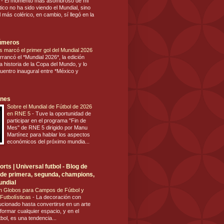
s
-
El momento más asombroso de mi
tico no ha sido viendo el Mundial, sino
 más colérico, en cambio, sí llegó en la
números
s marcó el primer gol del Mundial 2026
rrancó el *Mundial 2026*, la edición
 historia de la Copa del Mundo, y lo
cuentro inaugural entre *México y
ones
Sobre el Mundial de Fútbol de 2026
en RNE 5
-
Tuve la oportunidad de
participar en el programa "Fin de
Mes" de RNE 5 dirigido por Manu
Martínez para hablar los aspectos
económicos del próximo mundia...
rts | Universal futbol - Blog de
ol de primera, segunda, champions,
undial
n Globos para Campos de Fútbol y
Futbolísticas
-
La decoración con
ucionado hasta convertirse en un arte
formar cualquier espacio, y en el
tbol, es una tendencia...