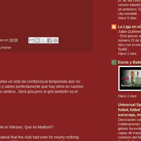
El ’38’ del Len
verano futbolís
un amistoso. El
cita mundiali...
Hace 5 días
La Liga en 
Julián Quiñone
-
Este jueves a
txo
en
18:59
número 23 de la
hizo con el en
a Ferrer
Sudáf...
Hace 1 mes
Euros y Bal
rles un voto de confianza,la temporada aún no
 y sabes perfectamente que hay otros en camino
a cantera...Será gris,pero el gris también es el
Hace 1 mes
Universal Spo
futbol, futb
eurocopa, m
Decoración co
Celebraciones 
te el Vitesse). Que es Mattioni?
globos ha evol
capaz de trans
ateral that the club had ever for nearly nothing.
contexto del fú