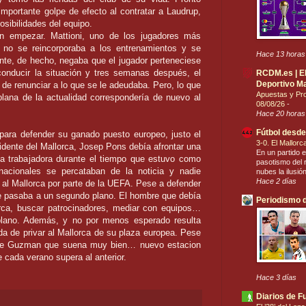
importante golpe de efecto al contratar a Laudrup,
osibilidades del equipo.
n empezar. Mattioni, uno de los jugadores más
no se reincorporaba a los entrenamientos y se
Hace 13 horas
nte, de hecho, negaba que el jugador perteneciese
onducir la situación y tres semanas después, el
RCDM.es | El 
Deportivo Ma
de renunciar a lo que se le adeudaba. Pero, lo que
Apuestas y Pro
plana de la actualidad correspondería de nuevo al
08/08/26
-
Hace 20 horas
Fútbol desde
para defender su ganado puesto europeo, justo el
3-0. El Mallor
sidente del Mallorca, Josep Pons debía afrontar una
En un partido e
na trabajadora durante el tiempo que estuvo como
pasotismo del r
acionales se percataban de la noticia y nadie
nubes la ilusió
Hace 2 días
a al Mallorca por parte de la UEFA. Pese a defender
ue pasaba a un segundo plano. El hombre que debía
Periodismo d
orca, buscar patrocinadores, mediar con equipos…
lano. Además, y no por menos esperado resulta
a de privar al Mallorca de su plaza europea. Pese
e De Guzman que suena muy bien… nuevo estacion
e cada verano supera al anterior.
Hace 3 días
Diarios de F