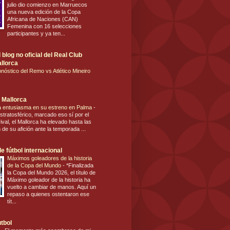
julio dio comienzo en Marruecos
una nueva edición de la Copa
Africana de Naciones (CAN)
Femenina con 16 selecciones
participantes y ya ten...
blog no oficial del Real Club
llorca
nóstico del Remo vs Atlético Mineiro
 Mallorca
ca entusiasma en su estreno en Palma
-
stratosférico, marcado eso sí por el
ival, el Mallorca ha elevado hasta las
n de su afición ante la temporada ...
e fútbol internacional
Máximos goleadores de la historia
de la Copa del Mundo
-
*Finalizada
la Copa del Mundo 2026, el título de
Máximo goleador de la historia ha
vuelto a cambiar de manos. Aquí un
repaso a quienes ostentaron ese
tít...
utbol