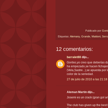
Publicado por
Gon
Etiquetas:
Alemany
,
Grande
,
Mattioni
,
Serr
12 comentarios:
barralet88
dijo...
Gontxo,yo creo que deberías da
ha empezado,se hacen fichajes
(Vela,Sastre...),se apuesta por l
color de la seriedad.
27 de julio de 2010 a las 21:18
Aleman Martin dijo...
Josemi es un crack (gran gol an
The club has given up the best l