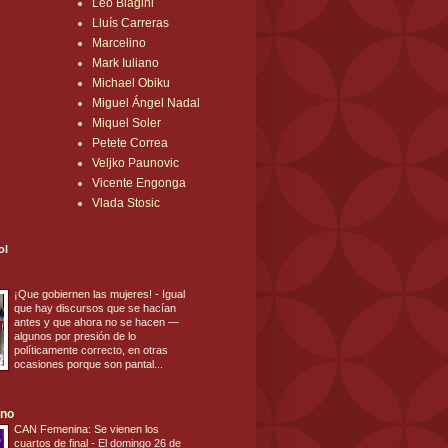
Leo Biagini
Lluís Carreras
Marcelino
Mark Iuliano
Michael Obiku
Miguel Ángel Nadal
Miquel Soler
Petete Correa
Veljko Paunovic
Vicente Engonga
Vlada Stosic
ol
¡Que gobiernen las mujeres!
-
Igual
que hay discursos que se hacían
antes y que ahora no se hacen —
algunos por presión de lo
políticamente correcto, en otras
ocasiones porque son pantal...
ano
CAN Femenina: Se vienen los
cuartos de final
-
El domingo 26 de