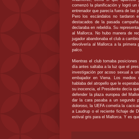
comenzó la planificación y logró un 
entrenador que parecía fuera de las p
Pero los escándalos no tardaron e
destacados de la pasada campaña 
declaraba en rebeldía. Su representa
al Mallorca. No hubo manera de rec
jugador abandonaba el club a cambio 
devolvería al Mallorca a la primera 
palco.
Mientras el club tomaba posiciones 
día antes saltaba a la luz que el pre
investigación por acoso sexual a u
embajador en Viena. Los medios n
hablaba del atropello que le esperab
su inocencia, el Presidente decía q
defender la plaza europea del Mall
dar la cara pasaba a un segundo p
doloroso, la UEFA cometía la cacicad
a Laudrup o el reciente fichaje d
estival gris para el Mallorca. Y es qu