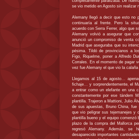
completamente paralizada. De nuevo 
se vio metido en Agosto sin realizar 
Alemany llegó a decir que esto no p
continuaría al frente. Pero la si
acuerdo con Serra Ferrer, algo que s
Alemany volvió a asegurar que con
anunció un compromiso de venta co
Madrid que aseguraba que su intenció
pésima. Tildó de provincianos a lo
Figo, Riquelme, poner a Alfredo Du
Corrales. En el momento de pagar vo
vez fue Alemany el que vio la calaña
Llegamos al 15 de agosto… apenas
fichaje… y sorprendentemente, el Mal
a entrar como un elefante en una c
constantemente por ese tándem Ma
plantilla. Trajeron a Mattioni, Julio
de sus apuestas, Bruno China, fue u
que vio peligrar sus tejemanejes y
plantilla bueno y el equipo comenzó 
plazo de la compra del Mallorca pe
regresó Alemany. Además, se hi
desaparecido importantes cantidades