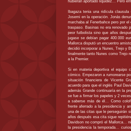
hubieran aportado liquidez… Pero emp
Ibagaza tenia una ridícula clausula 
Josemi en la operación. Jonás denun
marchaba al Fenerbahce pero por el 
traspaso. Basinas no era renovado p
peor futbolista sino que años despu
jugase se debían pagar 400.000 euro
Mallorca disputó un encuentro amisto
decidió incorporar a Nunes, Trejo y 
finalmente tanto Nunes como Trejo re
a la Premier.
Si en materia deportiva el equipo co
cómico. Empezaron a rumorearse posib
situación financiera de Vicente 
acuerdo para que el inglés Paul Davi
además Grande continuaría en la pr
se fue a firmar los papeles y 2 veces 
a saberse más de él… Como colofón
frente aferrado a la presidencia y an
una de las citas que le perseguirán s
años después esa cita sigue repitié
Davidson no compró el Mallorca… n
la presidencia la temporada… curio