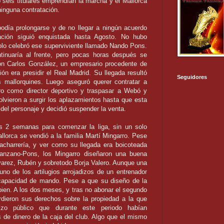
seis titulares emprendían la marcha y el Mallorca
ninguna contratación.
odía prolongarse y de no llegar a ningún acuerdo
tuación siguió enquistada hasta Agosto. No hubo
olo celebró ese superviviente llamado Nando Pons.
tinuaría al frente, pero pocas horas después se
n Carlos González, un empresario procedente de
n era presidir el Real Madrid. Su llegada resultó
Seguidores
s mallorquines. Luego aseguró querer contratar a
ro como director deportivo y traspasar a Webó y
lvieron a surgir los aplazamientos hasta que esta
 del personaje y decidió suspender la venta.
 2 semanas para comenzar la liga, sin un solo
lorca se vendió a la familia Martí Mingarro. Pese
acharrería, y ver como su llegada era boicoteada
nzano-Pons, los Mingarro diseñaron una buena
 Álvarez, Rubén y sobretodo Borja Valero. Aunque una
no de los artilugios arrojadizos de un entrenador
 capacidad de mando. Pese a que su diseño de la
bien. A los dos meses, y tras no abonar el segundo
rdieron sus derechos sobre la propiedad a la que
zo público que durante este periodo habían
 de dinero de la caja del club. Algo que el mismo