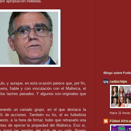
 por apropiación indebida.
Blogs sobre Futb
radiochips
ulo, y aunque, en esta ocasión parece que, por fin,
ria, fiable y con vinculación con el Mallorca, el
 los lastres pasados. Y algunos son originales que
derando un variado grupo, en el que destaca la
Hace 11 horas
 de acciones. También su tío, el ex futbolista
sto, a la hora de firmar, hubo que retrasarlo una
Fútbol Afric
es de ejercer la propiedad del Mallorca. Eso si,
 y tomó las riendas del club de su vida. Pronto