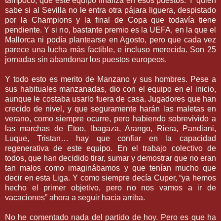
tampoco, que este equipo finaliza en esos puestos. Y quien
sabe si al
Sevilla
no le entra otra pájara
liguera
, despistado
por la
Champions
y la final de Copa que todavía tiene
pendiente. Y si no, bastante premio es la
UEFA
, en la que el
Mallorca
ni podía plantearse en Agosto, pero que cada vez
parece una lucha más factible, e incluso merecida. Son 25
jornadas sin abandonar los puestos europeos.
Y todo esto es merito de Manzano y sus hombres. Pese a
sus habituales
manzanadas
, dio con el equipo en el inicio,
aunque le costaba usarlo fuera de casa. Jugadores que han
crecido de nivel, y que seguramente harán las maletas en
verano, como siempre ocurre, pero habiendo sobrevivido a
las marchas de
Etoo
,
Ibagaza
,
Arango
, Riera,
Pandiani
,
Luque
,
Tristan
… hay que confiar en la capacidad
regenerativa
de este equipo. En el trabajo colectivo de
todos, que han decidido tirar, sumar y demostrar que no eran
tan malos como
imaginábamos
y que tenían mucho que
decir en esta Liga. Y como siempre decía
Cuper
, “ya hemos
hecho el primer objetivo, pero no nos vamos a ir de
vacaciones” ahora a seguir hacia arriba.
No he comentado nada del partido de hoy. Pero es que ha