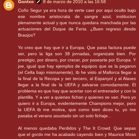
Gontxo
8 de marzo de 2010 a las 16:58
Coño Segur ya era hora de verte caer por aqui oculto bajo
ese nombre aristocrata de sangre azul, institucion
plenamente actual y que nunca quedara manchada por las
actuaciones del Duque de Feria. ¿Buen regreso desde
Braojos?
Yo creo que hay que ir a Europa. Que pasa factura puede
ser, pero la liga son 38 jornadas, organizate bien. Por
prestigio, por dinero, por crecer, por pasearte por Europa. Y
joe, igual que hay ejemplos de equipos que se la pegaron
(el Celta bajo mismamente), tb he visto al Mallorca llegar a
la final de la Recopa y ser tercero, al Espanyol y al Alaves
llegar a la final de la UEFA y salvarse comodamente. El
problema es que hay que acertar con el entrenador y con la
plantilla. Y a ver a quienes fichan y quienes se van. Pero yo
quiero ir a Europa, evidentemente Champions mejor, pero
la UEFA tb me motiva, que como bien dices tu, yo me
pasaba el verano asustado sin un solo fichaje...
Al menos quedaba Perdidos y The It Crowd. Que sepas
que el gordo me ha acabado cayendo bien y Maurice Moss