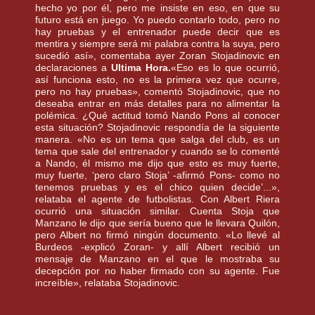
hecho yo por él, pero me insiste en eso, en que su
futuro está en juego. Yo puedo contarlo todo, pero no
hay pruebas y el entrenador puede decir que es
mentira y siempre será mi palabra contra la suya, pero
sucedió así», comentaba ayer
Zoran
Stojadinovic
en
declaraciones a
Ultima Hora.
«Eso es lo que ocurrió,
así funciona esto, no es la primera vez que ocurre,
pero no hay pruebas», comentó
Stojadinovic
, que no
deseaba entrar en más detalles para no alimentar la
polémica. ¿Qué actitud tomó
Nando
Pons
al conocer
esta situación?
Stojadinovic
respondía de la siguiente
manera. «No es un tema que salga del club, es un
tema que sale del entrenador y cuando se lo comenté
a
Nando
, él mismo me dijo que esto es muy fuerte,
muy fuerte, ‘pero claro
Stoja
’ -afirmó
Pons
- como no
tenemos pruebas y es el chico quien decide’...»,
relataba el agente de futbolistas. Con
Albert
Riera
ocurrió una situación similar. Cuenta
Stoja
que
Manzano le dijo que sería bueno que le llevara
Quilón
,
pero
Albert
no firmó ningún documento. «Lo llevé al
Burdeos -explicó
Zoran
- y allí
Albert
recibió un
mensaje de Manzano en el que le mostraba su
decepción por no haber firmado con su agente. Fue
increíble», relataba
Stojadinovic
.