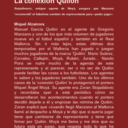
La conexión
Quilón
Stojadinovic
, antiguo agente de
Moyà
, asegura que Manzano
‘recomendó’ al futbolista cambiar de
representante
para «poder jugar»
Miquel
Alzamora
Manuel
García
Quilón
es el agente de
Gregorio
Manzano y uno de los que más volumen de jugadores
mueve en el fútbol español y también en el Real
Mallorca
. Sin ir más lejos, estas últimas dos
temporadas por el
Mallorca
han jugado o juegan
muchos jugadores de la marca ‘
Quilón
’. Mario
Suárez
,
Corrales, Callejón,
Moyà
,
Rubén
, Jurado...
Nando
Pons
se nutre mucho de la agenda de este
represenante
y al parecer, ser o no ser de
Quilón
puede facilitar las cosas a los futbolistas. Los agentes
lo saben y los jugadores también. Uno de los últimos
casos de la ‘conexión
Quilón
’ lo protagonizó el portero
Miquel
Àngel
Moyà
. Su agente era
Zoran
Stojadidovic
y recordaba ayer a este periódico cómo se
desarrollaron los acontecimientos cuando el portero
decidió dejarle a él y engrosar las nómina de
Quilón
.
Zoran
explicó que «cuando llegó Manzano al
Mallorca
llamó al despacho a
Moyà
y le dijo que si quería jugar
tiene que cambiarse de
representante
y tiene que
firmar por
Quilón
.
Moyà
me llama y me dice que su
futuro está en juego, que respeta todo lo que he