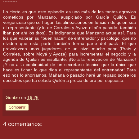
---------
Lo cierto es que este episodio es uno más de los tantos agravios
cometidos por Manzano, auspiciado por
García
Quilón
. Es
vergonzoso que se hagan las alineaciones en función de quien sea
el
representante
(y lo de Corrales y
Ayoze
el año pasado, también
iban por
ahí
los tiros). Es
indignante
que Manzano
actue
así. Para
los que valoran su "buen hacer" de entrenador y
psicologo
, que no
olviden que esta parte también forma parte del
pack
. El que
prevalezcan unos jugadores, de un nivel mucho peor (
Prats
y
Corrales, sobre
Moyá
y
Ayoze
) para incrementar el negocio y la
agenda de
Quilón
es insultante. ¡No a la renovación de Manzano!
¡Y no a la continuidad de un secretario técnico que lo único que
hace es fichar lo que diga el
representante
del entrenador!
Para
eso nos lo ahorramos. Mañana o pasado haré un repaso sobre los
desechos que ha colado
Quilón
a precio de oro por
supuesto
.
Gontxo
en
16:26
Compartir
4 comentarios: