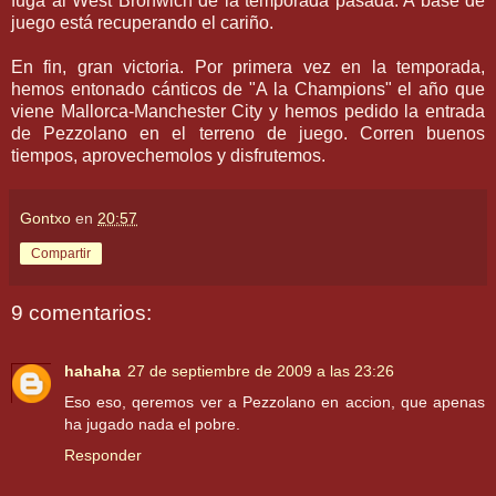
fuga al
West
Bronwich
de la temporada pasada. A base de
juego está recuperando el cariño.
En fin, gran victoria. Por primera vez en la temporada,
hemos entonado
cánticos
de "A la
Champions
" el año que
viene
Mallorca
-
Manchester
City
y hemos pedido la entrada
de
Pezzolano
en el terreno de juego. Corren buenos
tiempos,
aprovechemolos
y disfrutemos.
Gontxo
en
20:57
Compartir
9 comentarios:
hahaha
27 de septiembre de 2009 a las 23:26
Eso eso, qeremos ver a Pezzolano en accion, que apenas
ha jugado nada el pobre.
Responder