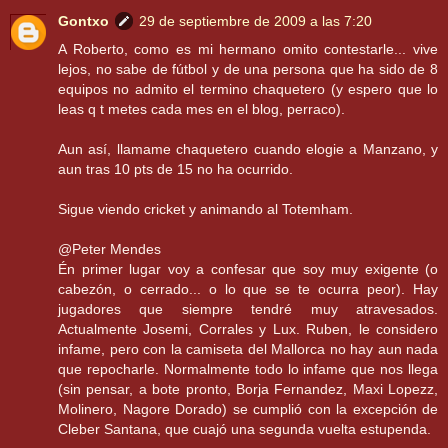
Gontxo
29 de septiembre de 2009 a las 7:20
A Roberto, como es mi hermano omito contestarle... vive
lejos, no sabe de fútbol y de una persona que ha sido de 8
equipos no admito el termino chaquetero (y espero que lo
leas q t metes cada mes en el blog, perraco).
Aun así, llamame chaquetero cuando elogie a Manzano, y
aun tras 10 pts de 15 no ha ocurrido.
Sigue viendo cricket y animando al Totemham.
@Peter Mendes
Én primer lugar voy a confesar que soy muy exigente (o
cabezón, o cerrado... o lo que se te ocurra peor). Hay
jugadores que siempre tendré muy atravesados.
Actualmente Josemi, Corrales y Lux. Ruben, le considero
infame, pero con la camiseta del Mallorca no hay aun nada
que repocharle. Normalmente todo lo infame que nos llega
(sin pensar, a bote pronto, Borja Fernandez, Maxi Lopezz,
Molinero, Nagore Dorado) se cumplió con la excepción de
Cleber Santana, que cuajó una segunda vuelta estupenda.