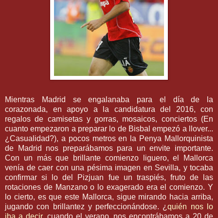
Mientras Madrid se engalanaba para el día de la
corazonada, en apoyo a la candidatura del 2016, con
regalos de camisetas y gorras, mosaicos, conciertos (En
cuanto empezaron a preparar lo de
Bisbal
empezó a llover...
¿Casualidad?), a pocos metros en la
Penya
Mallorquinista
de Madrid nos
preparábamos
para un envite importante.
Con un más que brillante comienzo
liguero
, el
Mallorca
venía de caer con una
pésima
imagen en
Sevilla
, y tocaba
confirmar si lo del
Pizjuan
fue un
traspiés
, fruto de las
rotaciones de Manzano o lo exagerado era el comienzo. Y
lo cierto, es que este
Mallorca
, sigue mirando hacia arriba,
jugando con brillantez y
perfeccionándose
. ¿
quién nos lo
iba a decir
, cuando el verano, nos
encontrábamos
a 20 de