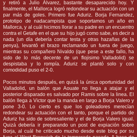
y retiró a Julio
Álvarez
, bastante desaparecido hoy. Y
finalmente, el
Mallorca
logró redondear su actuación con un
par más de goles. Primero fue
Aduriz
.
Borja
Fernandez
,
prototipo de
nadacampista
que soportamos un año en
Mallorca
, y al cuál hicimos llorar a su padre en un encuentro
contra el
Getafe
en el que su hijo jugó como sabe, es decir a
nada (un día debería contar testa y otras hazañas de la
penya
), levantó el brazo reclamando un fuera de juego,
mientras su compañero
Nivaldo (que pese a este fallo, ha
sido de lo más decente de un flojisimo Valladolid)
se
despistaba y lo rompía.
Aduriz
se plantó solo y con
comodidad puso el 2-0.
Pocos minutos después, en quizá la única oportunidad del
Valladolid
, un balón que
Aouate
no llega a atajar y el
posterior disparado es salvado por
Ramis
sobre la linea. El
balón llega a
Victor
que la manda en largo a
Borja
Valero
y
pone 3-0. Lo cierto es que los
goleadores
merecían
redondear su actuación con el tanto, porque el partido de
Aduriz
ha sido de sobresaliente y el de
Borja
Valero
igual.
Quizá debería ir preparando un post de expiación sobre
Borja
, al cuál he criticado mucho desde este blog por su