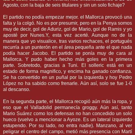
Agosto, con la baja de seis titulares y sin un solo
fichaje
?
El partido no podía empezar mejor. el
Mallorca
provocó una
falta y la colgó. No es por presumir, pero en la
Penya
somos
muy de decir, gol de
Aduriz
, gol de Mario, gol de
Ramis
y yo
aposté por
Nunes
.Y, esta vez acerté. Aunque no de la
manera que yo
visualice
, tras varios rechaces, el portugués
recurría a un
punterón
en el
área
pequeña ante el que nada
podía hacer
Jacobo
. El partido se ponía muy de cara al
Mallorca
. Y pudo haber hecho más goles en la primera
parte. Sobretodo, gracia
s a
Tuni
. El
solleric
está en un
estado de forma magnifico, y encima ha ganado confianza.
Se ha convertido en un puñal por la izquierda y hoy Pedro
López
no ha sabido como frenarle. Aún así, solo se fue 1-0
al descanso.
En la segunda parte, el
Mallorca
recogió aún más la ropa, y
eso que el
Valladolid
permanecía
groggy
. Aún así, tanto
Mario
Suárez
como los defensas no han concedido un solo
hueco (vuelvo a
mencionar
a
Ayoze
. Es un lateral izquierdo
estupendo. Por su lado, no entra nadie). Manzano, al ver
peligrar el centro del campo, metió más presencia con
Martí