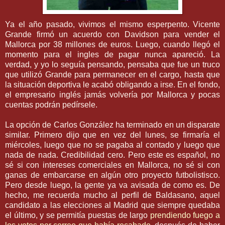
Ya el año pasado, vivimos el mismo esperpento. Vicente
Grande firmó un acuerdo con
Davidson
para vender el
Mallorca
por 38 millones de euros. Luego, cuando llegó el
momento para el ingles de pagar nunca apareció. La
verdad, y yo lo seguía pensando, pensaba que fue un truco
que utilizó Grande para permanecer en el cargo, hasta que
la situación deportiva le acabó obligando a irse. En el fondo,
el empresario inglés jamás volvería por
Mallorca
y pocas
cuentas podrán
pedírsele
.
La opción de Carlos
González
ha terminado en un disparate
similar. Primero dijo que en vez del lunes, se firmaría el
miércoles
, luego que no se pagaba al contado y luego que
nada de nada.
Credibilidad
cero. Pero este es español, no
sé si con intereses comerciales en
Mallorca
, no sé si con
ganas de embarcarse en algún otro proyecto
futbolistisco
.
Pero desde luego, la gente ya va avisada de como es. De
hecho, me recuerda mucho al perfil de
Baldasano
, aquel
candidato a las elecciones al Madrid que siempre quedaba
el último, y se permitía puestas de largo
prendiendo fuego a