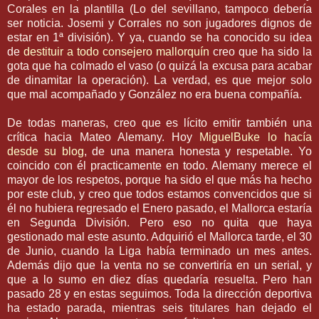
Corales en la plantilla (Lo del sevillano, tampoco debería
ser noticia.
Josemi
y Corrales no son jugadores dignos de
estar en 1ª división). Y ya, cuando se ha conocido su idea
de
destituir a todo consejero mallorquín
creo que ha sido la
gota que ha colmado el vaso (o quizá la excusa para acabar
de dinamitar la operación). La verdad, es que mejor solo
que mal acompañado y
González
no era buena
compañía
.
De todas maneras, creo que es lícito emitir también una
crítica hacia Mateo
Alemany
. Hoy
MiguelBuke
lo hacía
desde su blog
, de una manera honesta y respetable. Yo
coincido con él
practicamente
en todo.
Alemany
merece el
mayor de los respetos, porque ha sido el que más ha hecho
por este club, y creo que todos estamos convencidos que si
él no hubiera regresado el Enero pasado, el
Mallorca
estaría
en Segunda División. Pero eso no quita que haya
gestionado mal este asunto. Adquirió el
Mallorca
tarde, el 30
de Junio, cuando la Liga había terminado un mes antes.
Además dijo que la venta no se convertiría en un
serial
, y
que a lo sumo en diez días quedaría resuelta. Pero han
pasado 28 y en estas seguimos. Toda la dirección deportiva
ha estado parada, mientras seis titulares han dejado el