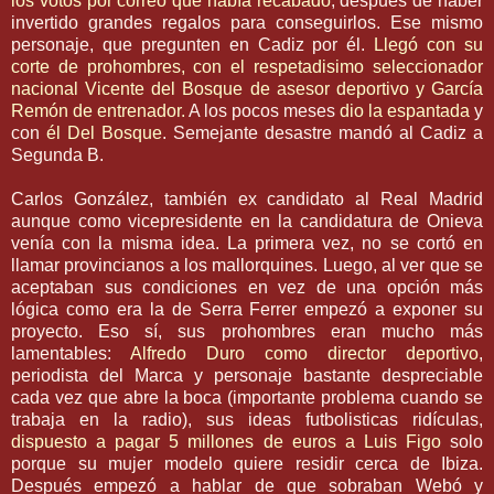
los votos por correo que había recabado
, después de haber
invertido grandes regalos para conseguirlos. Ese mismo
personaje, que pregunten en
Cadiz
por él.
Llegó con su
corte de prohombres, con el
respetadisimo
seleccionador
nacional Vicente del Bosque de asesor deportivo y
García
Remón
de entrenador.
A los pocos meses
dio la espantada
y
con
él Del Bosque
. Semejante desastre mandó al
Cadiz
a
Segunda B.
Carlos
González
, también
ex
candidato al Real Madrid
aunque como vicepresidente en la candidatura de
Onieva
venía con la misma idea. La primera vez, no se cortó en
llamar
provincianos
a los mallorquines. Luego, al ver que se
aceptaban sus condiciones en vez de una
opción
más
lógica como era la de
Serra
Ferrer
empezó a exponer su
proyecto. Eso sí, sus prohombres eran mucho más
lamentables:
Alfredo Duro como director deportivo
,
periodista del Marca y personaje bastante despreciable
cada vez que abre la boca (importante problema cuando se
trabaja en la radio), sus ideas
futbolisticas
ridículas
,
dispuesto a pagar 5 millones de euros a Luis
Figo
solo
porque su mujer modelo quiere residir cerca de
Ibiza
.
Después empezó a hablar de que sobraban
Webó
y