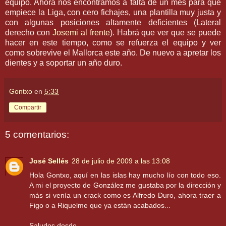
equipo. Ahora nos encontramos a falta de un mes para que
empiece la Liga, con cero
fichajes
, una plantilla muy justa y
con algunas posiciones altamente deficientes (Lateral
derecho con
Josemi
al frente
). Habrá que ver que se puede
hacer en este tiempo, como se refuerza el equipo y ver
como sobrevive el
Mallorca
este año. De nuevo a apretar los
dientes y a soportar un año duro.
Gontxo
en
5:33
Compartir
5 comentarios:
José Sellés
28 de julio de 2009 a las 13:08
Hola Gontxo, aquí en las islas hay mucho lío con todo eso.
A mi el proyecto de González me gustaba por la dirección y
más si venía un crack como es Alfredo Duro, ahora traer a
Figo o a Riquelme que ya están acabados...
Saludos desde