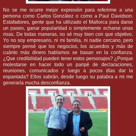
No se me ocurre mejor expresión para referirme a una
persona como Carlos
González
o como a
Paul
Davidson
.
Estafadores, gente que ha utilizado el
Mallorca
para darse
un paseo, ganar popularidad o
simplemente
echarse unas
risas. De todas maneras, no sé muy bien con que objetivo.
Yo no soy empresario, ni mi familia, ni nadie cercano, pero
siempre pensé que los negocios, los acuerdos y más de
cuánto más dinero hablamos se basan en la
confianza
.
¿Que
credibilidad
pueden tener estos personajes? ¿Porque
molestarse en hacer todo un paripé de declaraciones,
reuniones, comunicados y luego a pocos días dar la
espantada? Ellos sabrán, desde luego su palabra a mi me
generaría mucha
desconfianza
.